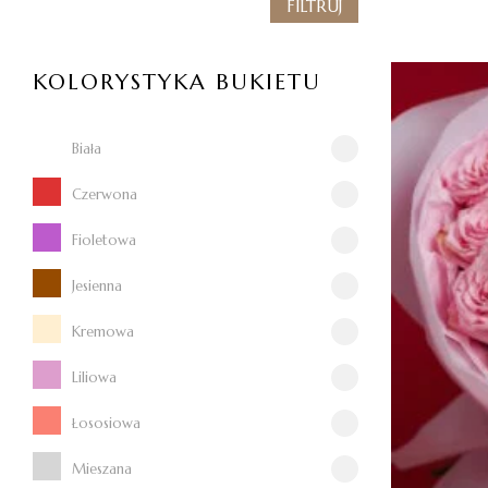
FILTRUJ
KOLORYSTYKA BUKIETU
Biała
Czerwona
Fioletowa
Jesienna
Kremowa
Liliowa
Łososiowa
Mieszana