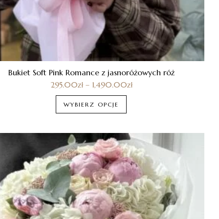
Bukiet Soft Pink Romance z jasnoróżowych róż
295.00
zł
–
1,490.00
zł
WYBIERZ OPCJE