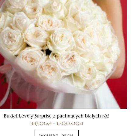
Bukiet Lovely Surprise z pachnących białych róż
445.00
zł
–
1,700.00
zł
WYBIERZ OPCJE