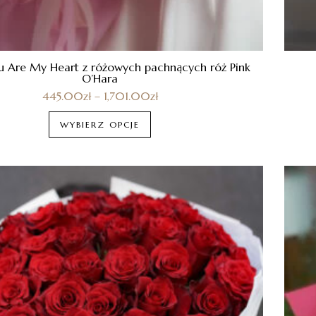
u Are My Heart z różowych pachnących róż Pink
O’Hara
445.00
zł
–
1,701.00
zł
WYBIERZ OPCJE