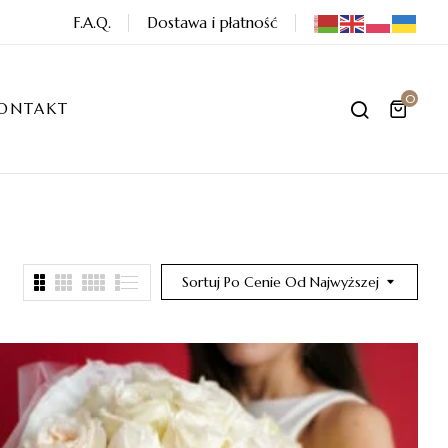
F.A.Q.
Dostawa i płatność
0
ONTAKT
Sortuj Po Cenie Od Najwyższej