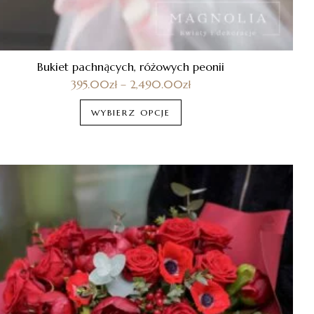
Bukiet pachnących, różowych peonii
395.00
zł
–
2,490.00
zł
WYBIERZ OPCJE