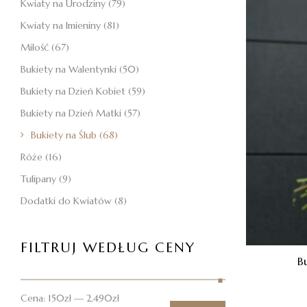
Kwiaty na Urodziny
(79)
Kwiaty na Imieniny
(81)
Miłość
(67)
Bukiety na Walentynki
(50)
Bukiety na Dzień Kobiet
(59)
Bukiety na Dzień Matki
(57)
Bukiety na Ślub
(68)
Róże
(16)
Tulipany
(9)
Dodatki do Kwiatów
(8)
FILTRUJ WEDŁUG CENY
B
Cena:
150zł
—
2,490zł