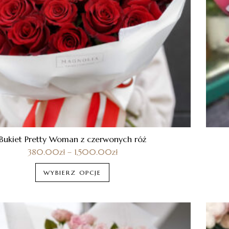
Bukiet Pretty Woman z czerwonych róż
380.00
zł
–
1,500.00
zł
WYBIERZ OPCJE