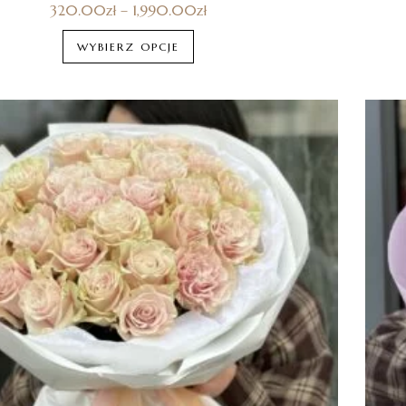
320.00
zł
–
1,990.00
zł
WYBIERZ OPCJE