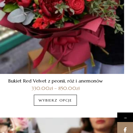
Bukiet Red Velvet z peonii, róż i anemonów
330.00
zł
–
850.00
zł
WYBIERZ OPCJE
→