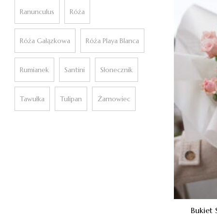
Ranunculus
Róża
Róża Gałązkowa
Róża Playa Blanca
Rumianek
Santini
Słonecznik
Tawułka
Tulipan
Żarnowiec
Bukiet