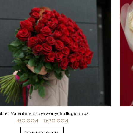
ukiet Valentine z czerwonych długich róż
450.00
zł
–
1,620.00
zł
WYBIERZ OPCJE