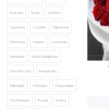
Eustoma
Frezja
Gerbera
Gipsówka
Goździk
Hipericum
Hortensja
Lagurus
Lewkonia
Limonium
Liście Eukaliptusa
Lwia Paszczka
Margarytka
Mikołajek
Ostróżka
Oxypetalum
Ozothamnus
Peonia
Protea