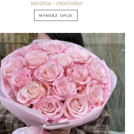
310.00
zł
–
1,500.00
zł
WYBIERZ OPCJE