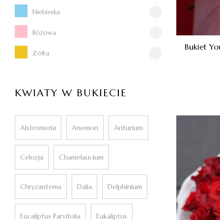
Niebieska
Różowa
Bukiet Yo
Żółta
KWIATY W BUKIECIE
Alstromeria
Anemon
Anturium
Celozja
Chamelaucium
Chryzantema
Dalia
Delphinium
Eucaliptus Parvifolia
Eukaliptus