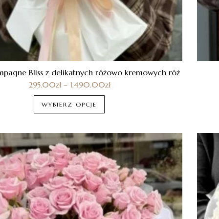
mpagne Bliss z delikatnych różowo kremowych róż
295.00
zł
–
1,490.00
zł
WYBIERZ OPCJE