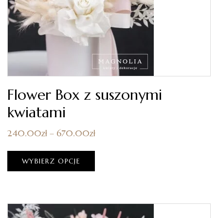
Flower Box z suszonymi
kwiatami
240.00
zł
–
670.00
zł
WYBIERZ OPCJE