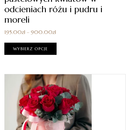
odcieniach różu i pudru i
moreli
195.00
zł
–
900.00
zł
WYBIERZ OPCJE