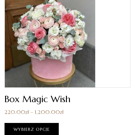
Box Magic Wish
220.00
zł
–
1,200.00
zł
WYBIERZ OPCJE