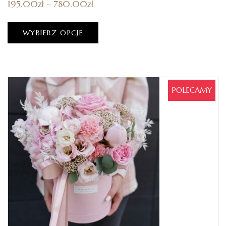
195.00
zł
–
780.00
zł
WYBIERZ OPCJE
POLECAMY