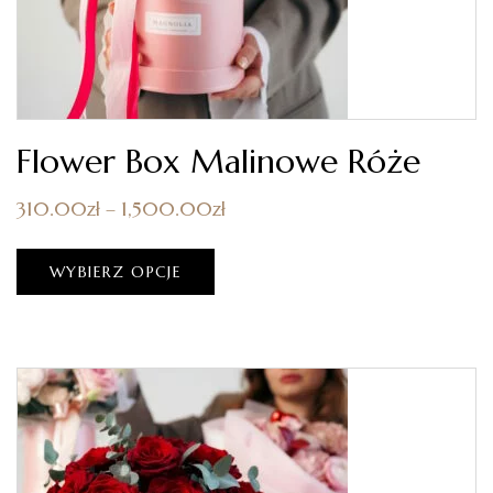
Flower Box Malinowe Róże
310.00
zł
–
1,500.00
zł
WYBIERZ OPCJE