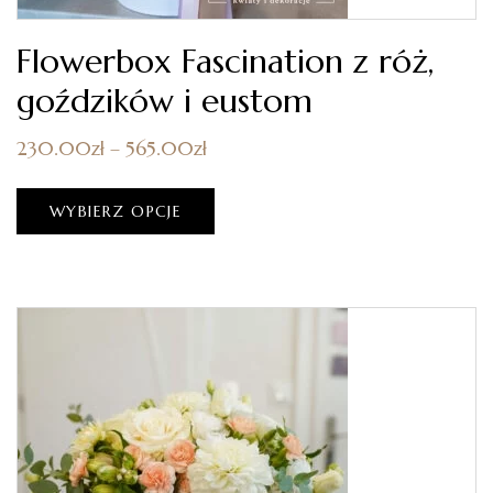
Flowerbox Fascination z róż,
goździków i eustom
230.00
zł
–
565.00
zł
WYBIERZ OPCJE