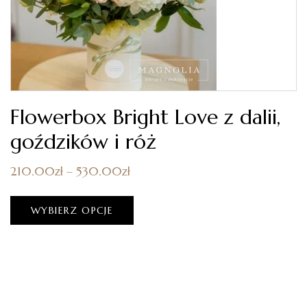
Flowerbox Bright Love z dalii,
goździków i róż
210.00
zł
–
530.00
zł
WYBIERZ OPCJE