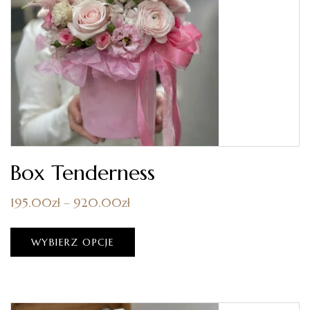
Box Tenderness
195.00
zł
–
920.00
zł
WYBIERZ OPCJE