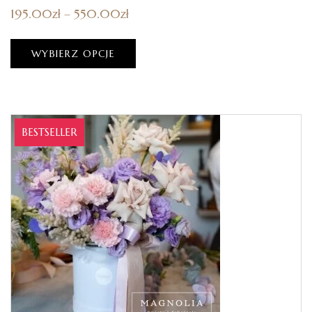
195.00
zł
–
550.00
zł
WYBIERZ OPCJE
BESTSELLER