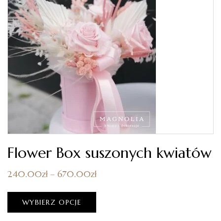
Flower Box suszonych kwiatów
240.00
zł
–
670.00
zł
WYBIERZ OPCJE