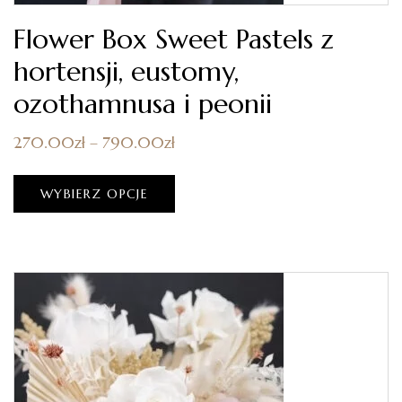
Flower Box Sweet Pastels z
hortensji, eustomy,
ozothamnusa i peonii
270.00
zł
–
790.00
zł
WYBIERZ OPCJE