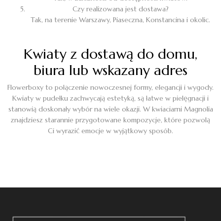
Czy realizowana jest dostawa?
Tak, na terenie Warszawy, Piaseczna, Konstancina i okolic.
Kwiaty z dostawą do domu,
biura lub wskazany adres
Flowerboxy to połączenie nowoczesnej formy, elegancji i wygody.
Kwiaty w pudełku zachwycają estetyką, są łatwe w pielęgnacji i
stanowią doskonały wybór na wiele okazji. W kwiaciarni Magnolia
znajdziesz starannie przygotowane kompozycje, które pozwolą
Ci wyrazić emocje w wyjątkowy sposób.