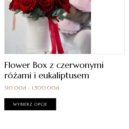
Flower Box z czerwonymi
różami i eukaliptusem
310.00
zł
–
1,500.00
zł
WYBIERZ OPCJE