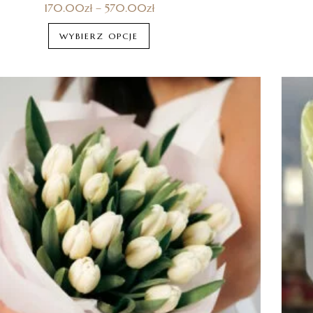
170.00
zł
–
570.00
zł
WYBIERZ OPCJE