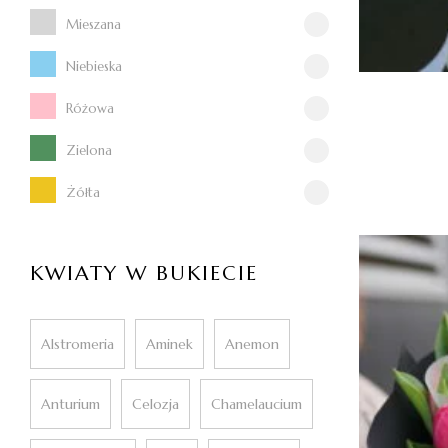
Mieszana
Niebieska
Różowa
Zielona
Żółta
KWIATY W BUKIECIE
Alstromeria
Aminek
Anemon
Anturium
Celozja
Chamelaucium