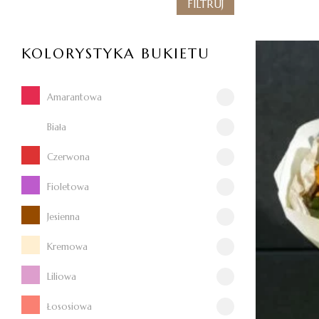
FILTRUJ
KOLORYSTYKA BUKIETU
Amarantowa
Biała
Czerwona
Fioletowa
Jesienna
Kremowa
Liliowa
Łososiowa