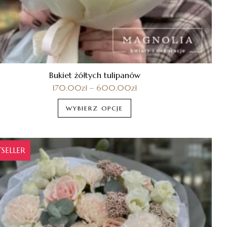
Bukiet żółtych tulipanów
170.00
zł
–
600.00
zł
WYBIERZ OPCJE
TSELLER