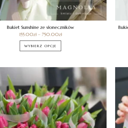
Bukiet Sunshine ze słoneczników
Buki
155.00
zł
–
750.00
zł
WYBIERZ OPCJE