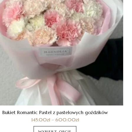
Bukiet Romantic Pastel z pastelowych goździków
145.00
zł
–
600.00
zł
WYBIERZ OPCJE