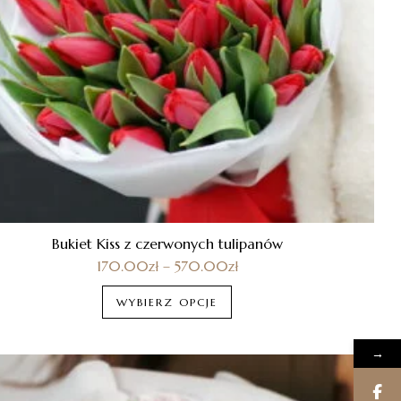
Bukiet Kiss z czerwonych tulipanów
170.00
zł
–
570.00
zł
WYBIERZ OPCJE
→