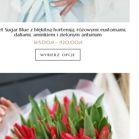
et Sugar Blue z błękitną hortensją, różowymi eustomami,
daliami, aminkiem i zielonym anturium
165.00
zł
–
920.00
zł
WYBIERZ OPCJE