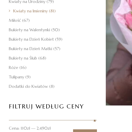
Kwiaty na Urodziny
(79)
Kwiaty na Imieniny
(81)
Miłość
(67)
Bukiety na Walentynki
(50)
Bukiety na Dzień Kobiet
(59)
Bukiety na Dzień Matki
(57)
Bukiety na Ślub
(68)
Róże
(16)
Tulipany
(9)
Dodatki do Kwiatów
(8)
FILTRUJ WEDŁUG CENY
Cena:
110zł
—
2,490zł