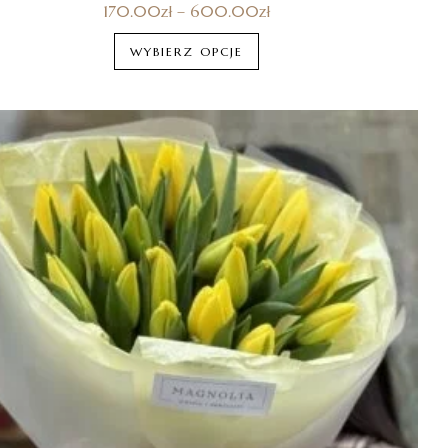
170.00
zł
–
600.00
zł
WYBIERZ OPCJE