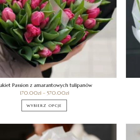
ukiet Passion z amarantowych tulipanów
170.00
zł
–
570.00
zł
WYBIERZ OPCJE