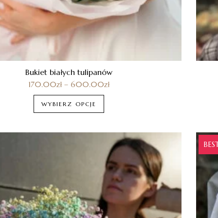
Bukiet białych tulipanów
170.00
zł
–
600.00
zł
WYBIERZ OPCJE
BES