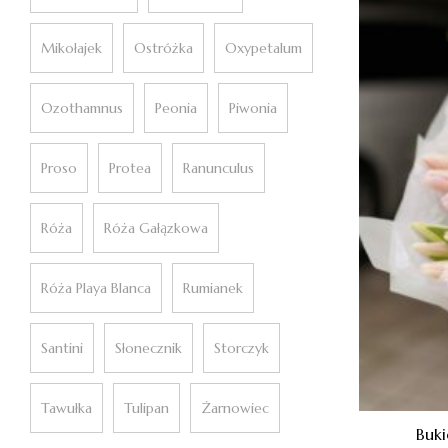
Mikołajek
Ostróżka
Oxypetalum
Ozothamnus
Peonia
Piwonia
Proso
Protea
Ranunculus
Róża
Róża Gałązkowa
Róża Playa Blanca
Rumianek
Santini
Słonecznik
Storczyk
Tawułka
Tulipan
Żarnowiec
Buki