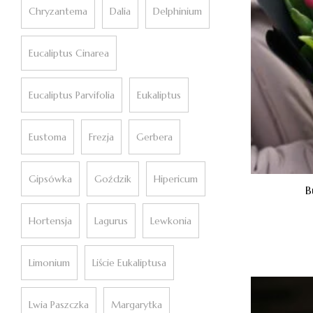
Chryzantema
Dalia
Delphinium
Eucaliptus Cinarea
Eucaliptus Parvifolia
Eukaliptus
Eustoma
Frezja
Gerbera
Gipsówka
Goździk
Hipericum
B
Hortensja
Lagurus
Lewkonia
Limonium
Liście Eukaliptusa
Lwia Paszczka
Margarytka