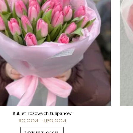
Bukiet różowych tulipanów
110.00
zł
–
1,150.00
zł
WYBIERZ OPCJE