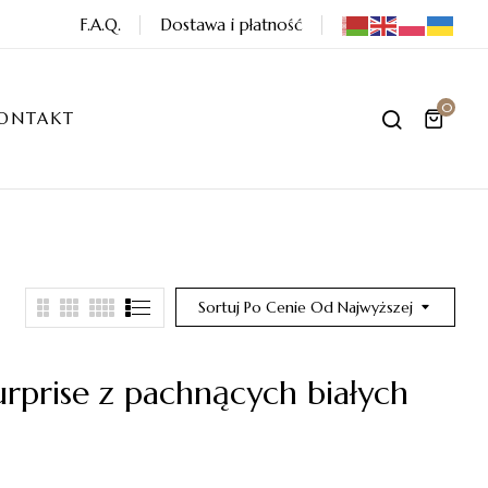
F.A.Q.
Dostawa i płatność
0
ONTAKT
Sortuj Po Cenie Od Najwyższej
urprise z pachnących białych