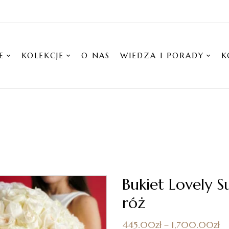
E
KOLEKCJE
O NAS
WIEDZA I PORADY
K
Bukiet Lovely S
róż
445.00
zł
–
1,700.00
zł