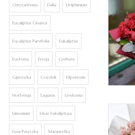
Chryzantema
Dalia
Delphinium
Eucaliptus Cinarea
Eucaliptus Parvifolia
Eukaliptus
Eustoma
Frezja
Gerbera
Gipsówka
Goździk
Hipericum
Hortensja
Lagurus
Lewkonia
Limonium
Liście Eukaliptusa
Lwia Paszczka
Margarytka