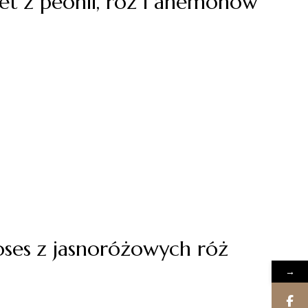
et z peonii, róż i anemonów
oses z jasnoróżowych róż
→