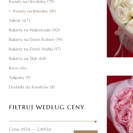
Kwiaty na Urodziny
(79)
Kwiaty na Imieniny
(81)
Miłość
(67)
Bukiety na Walentynki
(50)
Bukiety na Dzień Kobiet
(59)
Bukiety na Dzień Matki
(57)
Bukiety na Ślub
(68)
Róże
(16)
Tulipany
(9)
Dodatki do Kwiatów
(8)
FILTRUJ WEDŁUG CENY
Cena:
110zł
—
2,490zł