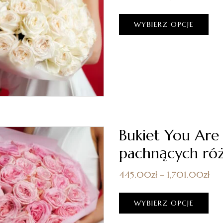
WYBIERZ OPCJE
Bukiet You Are
pachnących róż
445.00
zł
–
1,701.00
zł
WYBIERZ OPCJE