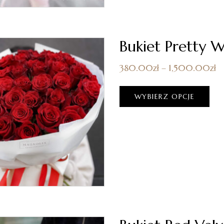
Bukiet Pretty 
380.00
zł
–
1,500.00
zł
WYBIERZ OPCJE