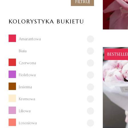
FILTRUJ
KOLORYSTYKA BUKIETU
Amarantowa
Biała
BESTSELLE
Czerwona
Fioletowa
Jesienna
Kremowa
Liliowa
Łososiowa