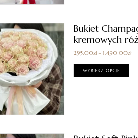
Bukiet Champag
kremowych ró
295.00
zł
–
1,490.00
zł
WYBIERZ OPCJE