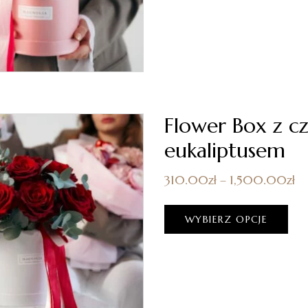
Flower Box z c
eukaliptusem
310.00
zł
–
1,500.00
zł
WYBIERZ OPCJE