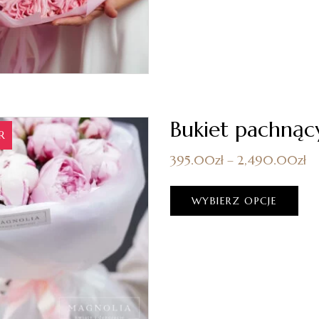
Bukiet pachnąc
R
395.00
zł
–
2,490.00
zł
WYBIERZ OPCJE