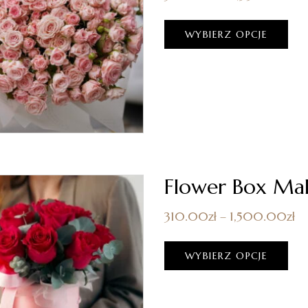
WYBIERZ OPCJE
Flower Box Ma
310.00
zł
–
1,500.00
zł
WYBIERZ OPCJE