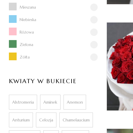
Mieszana
Niebieska
Różowa
Zielona
Żółta
KWIATY W BUKIECIE
Alstromeria
Aminek
Anemon
Anturium
Celozja
Chamelaucium