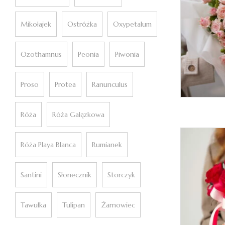
Mikołajek
Ostróżka
Oxypetalum
Ozothamnus
Peonia
Piwonia
Proso
Protea
Ranunculus
Róża
Róża Gałązkowa
Róża Playa Blanca
Rumianek
Santini
Słonecznik
Storczyk
Tawułka
Tulipan
Żarnowiec