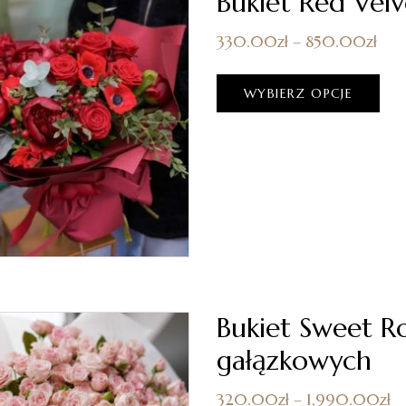
Bukiet Red Velv
330.00
zł
–
850.00
zł
WYBIERZ OPCJE
Bukiet Sweet R
gałązkowych
320.00
zł
–
1,990.00
zł