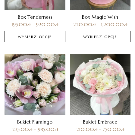
Box Tenderness
Box Magic Wish
195.00
zł
–
920.00
zł
220.00
zł
–
1,200.00
zł
WYBIERZ OPCJE
WYBIERZ OPCJE
Bukiet Flamingo
Bukiet Embrace
225.00
zł
–
985.00
zł
210.00
zł
–
750.00
zł