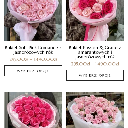
Bukiet Soft Pink Romance z
Bukiet Passion & Grace z
jasnoróżowych róż
amarantowych i
jasnoróżowych róż
295.00
zł
–
1,490.00
zł
295.00
zł
–
1,490.00
zł
WYBIERZ OPCJE
WYBIERZ OPCJE