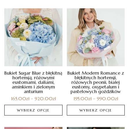
Bukiet Sugar Blue z błękitną
Bukiet Modern Romance z
hortensją, różowymi
błękitnych hortensji,
eustomami, daliami,
różowych peonii, białej
aminkiem i zielonym
eustomy, oxypetalum i
anturium
pastelowych goździków
165.00
zł
–
920.00
zł
195.00
zł
–
990.00
zł
WYBIERZ OPCJE
WYBIERZ OPCJE