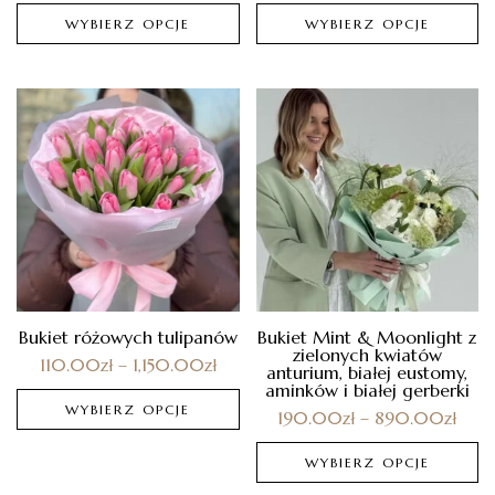
WYBIERZ OPCJE
WYBIERZ OPCJE
Bukiet różowych tulipanów
Bukiet Mint & Moonlight z
zielonych kwiatów
110.00
zł
–
1,150.00
zł
anturium, białej eustomy,
aminków i białej gerberki
WYBIERZ OPCJE
190.00
zł
–
890.00
zł
WYBIERZ OPCJE