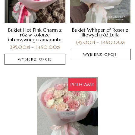
Bukiet Hot Pink Charm z
Bukiet Whisper of Roses z
róż w kolorze
liliowych róż Leila
intensywnego amarantu
295.00
zł
–
1,490.00
zł
295.00
zł
–
1,490.00
zł
WYBIERZ OPCJE
WYBIERZ OPCJE
POLECAMY