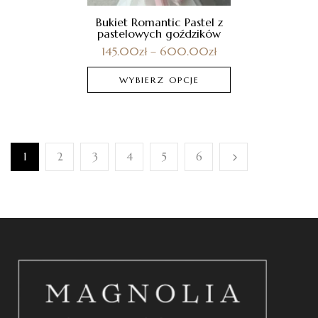
Bukiet Romantic Pastel z
pastelowych goździków
145.00
zł
–
600.00
zł
WYBIERZ OPCJE
1
2
3
4
5
6