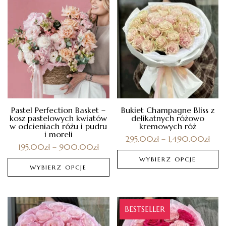
Pastel Perfection Basket –
Bukiet Champagne Bliss z
kosz pastelowych kwiatów
delikatnych różowo
w odcieniach różu i pudru
kremowych róż
i moreli
295.00
zł
–
1,490.00
zł
195.00
zł
–
900.00
zł
WYBIERZ OPCJE
WYBIERZ OPCJE
BESTSELLER