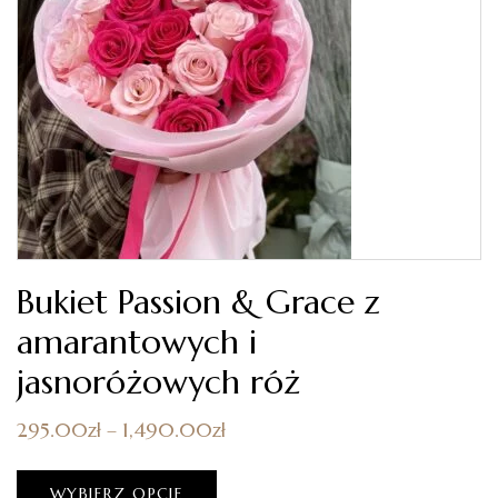
Bukiet Passion & Grace z
amarantowych i
jasnoróżowych róż
295.00
zł
–
1,490.00
zł
WYBIERZ OPCJE