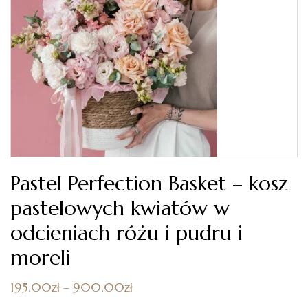
Pastel Perfection Basket – kosz
pastelowych kwiatów w
odcieniach różu i pudru i
moreli
195.00
zł
–
900.00
zł