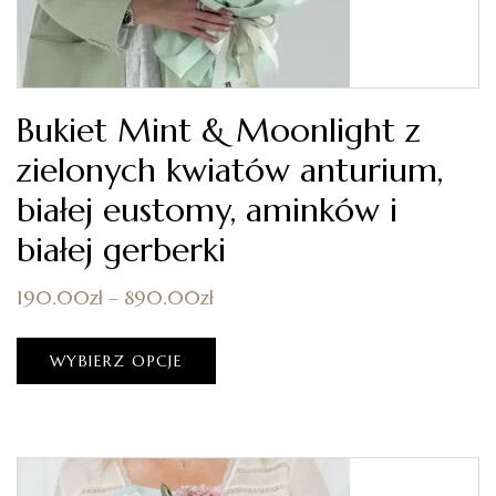
Bukiet Mint & Moonlight z
zielonych kwiatów anturium,
białej eustomy, aminków i
białej gerberki
190.00
zł
–
890.00
zł
WYBIERZ OPCJE