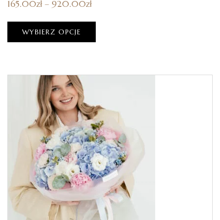
165.00
zł
–
920.00
zł
WYBIERZ OPCJE