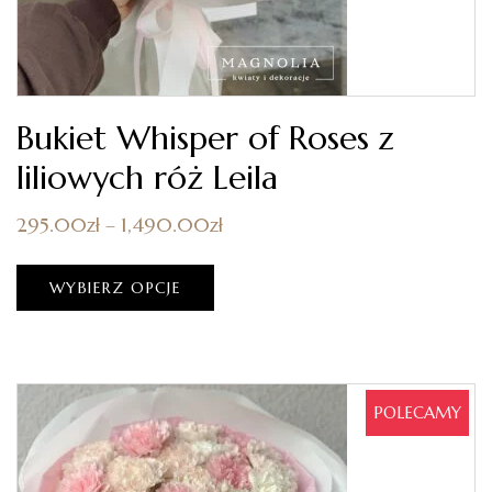
Bukiet Whisper of Roses z
liliowych róż Leila
295.00
zł
–
1,490.00
zł
WYBIERZ OPCJE
POLECAMY