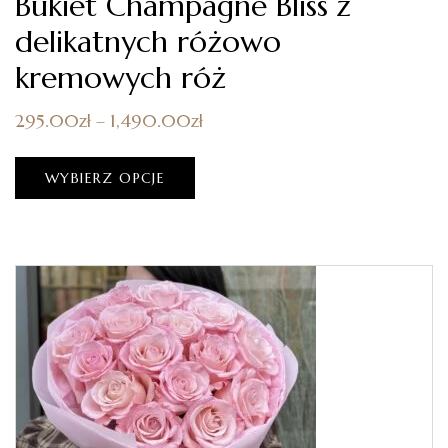
Bukiet Champagne Bliss z
delikatnych różowo
kremowych róż
295.00
zł
–
1,490.00
zł
WYBIERZ OPCJE