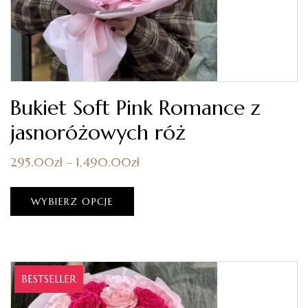
Bukiet Soft Pink Romance z
jasnoróżowych róż
295.00
zł
–
1,490.00
zł
WYBIERZ OPCJE
BESTSELLER