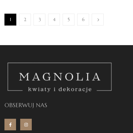
1
2
3
4
5
6
OBSERWUJ NAS