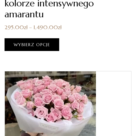
kolorze intensywnego
amarantu
295.00
zł
–
1,490.00
zł
WYBIERZ OPCJE