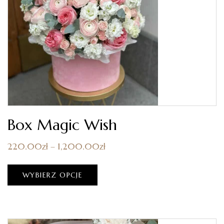
Box Magic Wish
220.00
zł
–
1,200.00
zł
WYBIERZ OPCJE