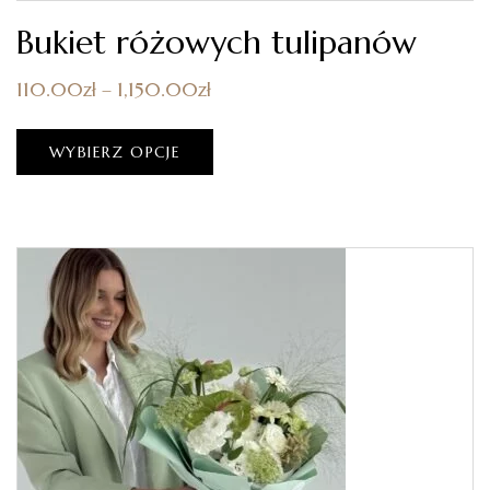
Bukiet różowych tulipanów
110.00
zł
–
1,150.00
zł
WYBIERZ OPCJE