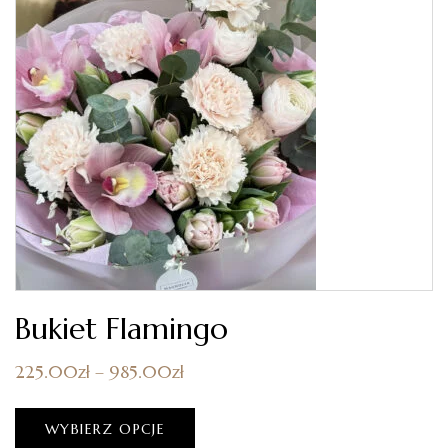
Bukiet Flamingo
225.00
zł
–
985.00
zł
WYBIERZ OPCJE