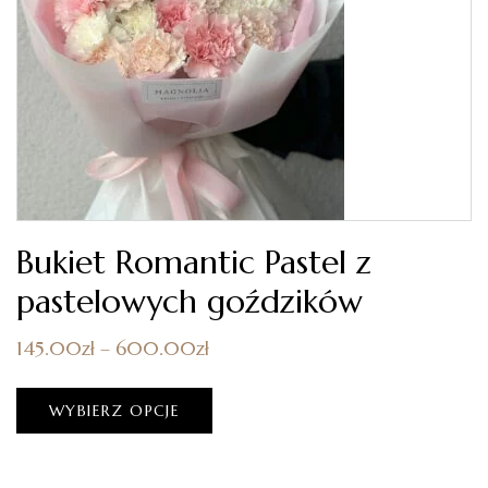
Bukiet Romantic Pastel z
pastelowych goździków
145.00
zł
–
600.00
zł
WYBIERZ OPCJE