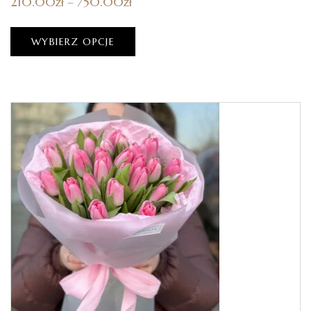
210.00
zł
–
750.00
zł
WYBIERZ OPCJE