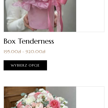
Box Tenderness
195.00
zł
–
920.00
zł
WYBIERZ OPCJE