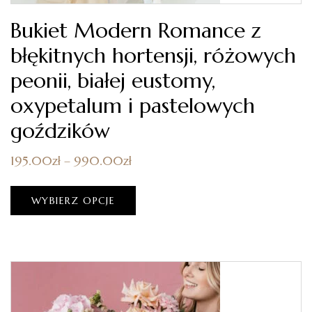
Bukiet Modern Romance z
błękitnych hortensji, różowych
peonii, białej eustomy,
oxypetalum i pastelowych
goździków
195.00
zł
–
990.00
zł
WYBIERZ OPCJE