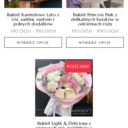
Bukiet Karmelowe Lato z
Bukiet Princess Pink z
róż, santini, eustom i
delikatnych kwiatów w
polnych dodatków
odcieniach różu
190.00
zł
–
550.00
zł
190.00
zł
–
890.00
zł
WYBIERZ OPCJE
WYBIERZ OPCJE
POLECAMY
Bukiet Light & Delicious z
różowych róż, goździków i