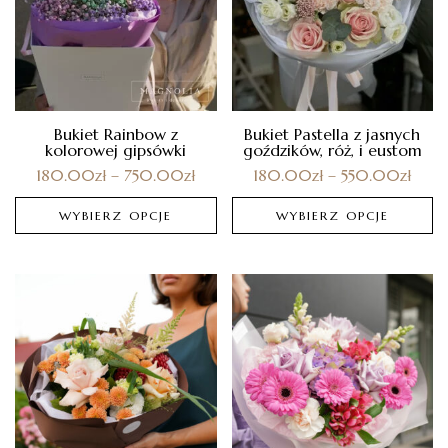
Bukiet Rainbow z
Bukiet Pastella z jasnych
kolorowej gipsówki
goździków, róż, i eustom
180.00
zł
–
750.00
zł
180.00
zł
–
550.00
zł
WYBIERZ OPCJE
WYBIERZ OPCJE