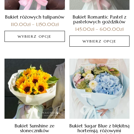
Bukiet różowych tulipanów
Bukiet Romantic Pastel z
pastelowych goździków
110.00
zł
–
1,150.00
zł
145.00
zł
–
600.00
zł
WYBIERZ OPCJE
WYBIERZ OPCJE
Bukiet Sunshine ze
Bukiet Sugar Blue z błękitną
słoneczników
hortensją, różowymi