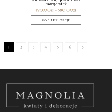
margarytek
190.00
zł
–
580.00
zł
WYBIERZ OPCJE
1
2
3
4
5
6