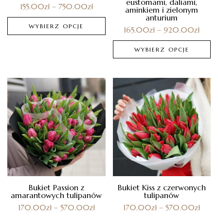
eustomami, daliami,
155.00
zł
–
750.00
zł
aminkiem i zielonym
anturium
WYBIERZ OPCJE
165.00
zł
–
920.00
zł
WYBIERZ OPCJE
Bukiet Passion z
Bukiet Kiss z czerwonych
amarantowych tulipanów
tulipanów
170.00
zł
–
570.00
zł
170.00
zł
–
570.00
zł