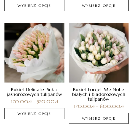
WYBIERZ OPCJE
WYBIERZ OPCJE
Bukiet Delicate Pink z
Bukiet Forget Me Not z
jasnoróżowych tulipanów
białych i bladoróżowych
tulipanów
170.00
zł
–
570.00
zł
170.00
zł
–
600.00
zł
WYBIERZ OPCJE
WYBIERZ OPCJE