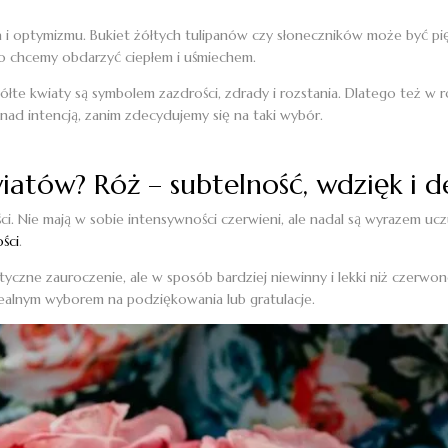
a i optymizmu. Bukiet żółtych tulipanów czy słoneczników może być pię
o chcemy obdarzyć ciepłem i uśmiechem.
 żółte kwiaty są symbolem zazdrości, zdrady i rozstania. Dlatego też
nad intencją, zanim zdecydujemy się na taki wybór.
iatów? Róż – subtelność, wdzięk i d
ci. Nie mają w sobie intensywności czerwieni, ale nadal są wyrazem uczu
ości
.
zne zauroczenie, ale w sposób bardziej niewinny i lekki niż czerwone
idealnym wyborem na podziękowania lub gratulacje.