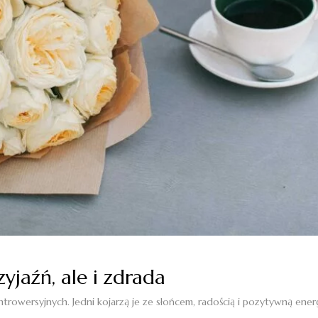
zyjaźń, ale i zdrada
rowersyjnych. Jedni kojarzą je ze słońcem, radością i pozytywną energi