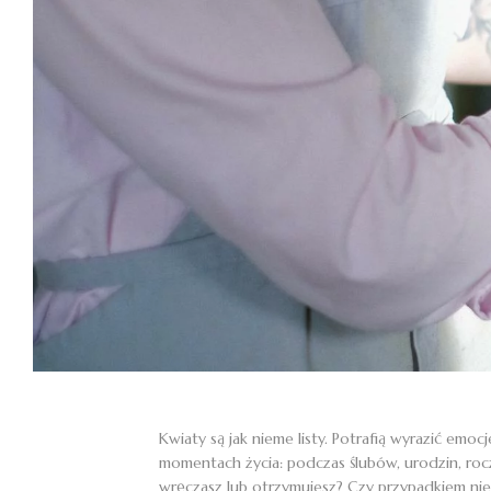
Kwiaty są jak nieme listy. Potrafią wyrazić em
momentach życia: podczas ślubów, urodzin, roczn
wręczasz lub otrzymujesz? Czy przypadkiem nie z