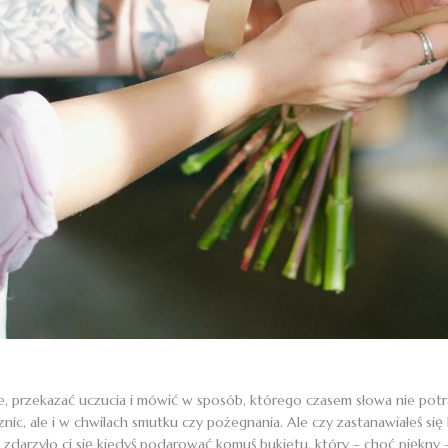
ocje, przekazać uczucia i mówić w sposób, którego czasem słowa nie po
ic, ale i w chwilach smutku czy pożegnania. Ale czy zastanawiałeś się 
darzyło ci się kiedyś podarować komuś bukietu, który – choć piękny – 