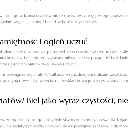
wiedniego odcienia kwiatów może dodać jeszcze głębszego znaczenia 
 mówimy, wręczając komuś bukiet w konkretnym kolorze.
 namiętność i ogień uczuć
symbolem miłości, to bez wątpienia jest to czerwień. Czerwone róże sta
muś bukiet w tym kolorze, wyrażasz miłość, ale też pożądanie i oddan
chcesz jasno zakomunikować swoje uczucia.
or odwagi, energii i siły. W kulturze wschodniej symbolizuje szczęście
zpoczyna nowy etap w życiu, na przykład nową pracę czy własny bizne
iatów? Biel jako wyraz czystości, n
ycznego i delikatnego, jakby były stworzone z mgły lub światła. Kojarzą
uby. Białe kwiaty symbolizują bowiem nowy początek, szczerość i ducho