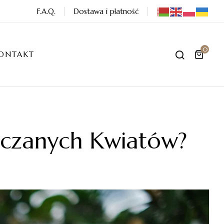
F.A.Q.
Dostawa i płatność
0
ONTAKT
ęczanych Kwiatów?