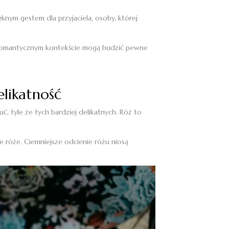
knym gestem dla przyjaciela, osoby, której
 w romantycznym kontekście mogą budzić pewne
elikatność
ć, tyle że tych bardziej delikatnych. Róż to
 róże. Ciemniejsze odcienie różu niosą