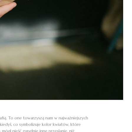
trafią. To one towarzyszą nam w najważniejszych
kiedyś, co symbolizuje kolor kwiatów, które
mógł nieść zupełnie inne przesłanie, niż