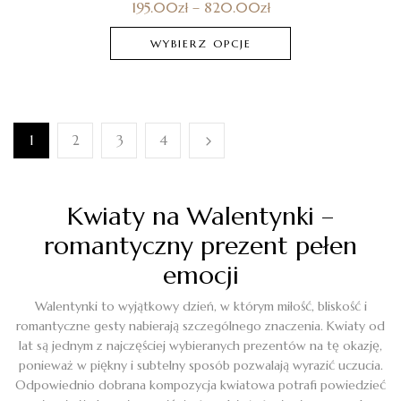
195.00
zł
–
820.00
zł
WYBIERZ OPCJE
1
2
3
4
Kwiaty na Walentynki –
romantyczny prezent pełen
emocji
Walentynki to wyjątkowy dzień, w którym miłość, bliskość i
romantyczne gesty nabierają szczególnego znaczenia. Kwiaty od
lat są jednym z najczęściej wybieranych prezentów na tę okazję,
ponieważ w piękny i subtelny sposób pozwalają wyrazić uczucia.
Odpowiednio dobrana kompozycja kwiatowa potrafi powiedzieć