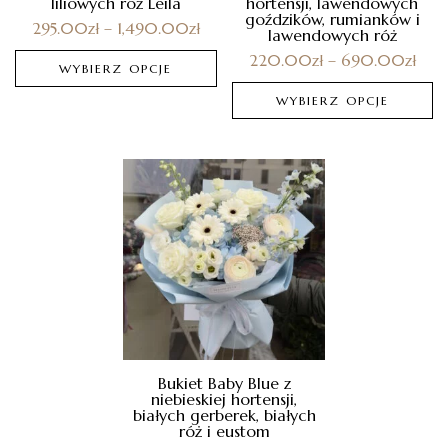
liliowych róż Leila
hortensji, lawendowych
goździków, rumianków i
295.00
zł
–
1,490.00
zł
lawendowych róż
220.00
zł
–
690.00
zł
WYBIERZ OPCJE
WYBIERZ OPCJE
Bukiet Baby Blue z
niebieskiej hortensji,
białych gerberek, białych
róż i eustom