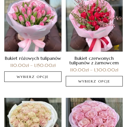
Bukiet różowych tulipanów
Bukiet czerwonych
tulipanów z żarnowcem
110.00
zł
–
1,150.00
zł
110.00
zł
–
1,300.00
zł
WYBIERZ OPCJE
WYBIERZ OPCJE