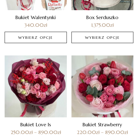
Bukiet Walentynki
Box Serduszko
340.00
zł
1,375.00
zł
WYBIERZ OPCJE
WYBIERZ OPCJE
Bukiet Love Is
Bukiet Strawberry
250.00
zł
–
890.00
zł
220.00
zł
–
890.00
zł