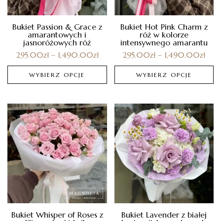
Bukiet Passion & Grace z
Bukiet Hot Pink Charm z
amarantowych i
róż w kolorze
jasnoróżowych róż
intensywnego amarantu
295.00
zł
–
1,490.00
zł
295.00
zł
–
1,490.00
zł
WYBIERZ OPCJE
WYBIERZ OPCJE
Bukiet Whisper of Roses z
Bukiet Lavender z białej