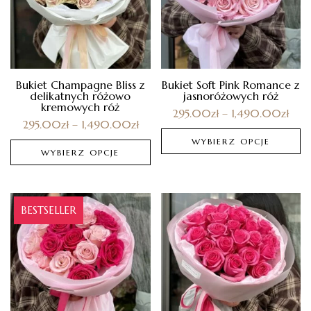
Bukiet Champagne Bliss z
Bukiet Soft Pink Romance z
delikatnych różowo
jasnoróżowych róż
kremowych róż
295.00
zł
–
1,490.00
zł
295.00
zł
–
1,490.00
zł
WYBIERZ OPCJE
WYBIERZ OPCJE
BESTSELLER