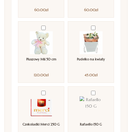
60.00
zł
60.00
zł
Pluszowy Miś 50 cm
Pudełko na kwiaty
120.00
zł
45.00
zł
Czekoladki Merci 250 G
Rafaello 150 G