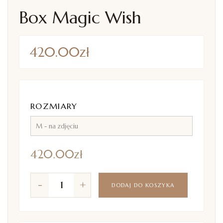
Box Magic Wish
420.00
zł
ROZMIARY
420.00
zł
-
+
DODAJ DO KOSZYKA