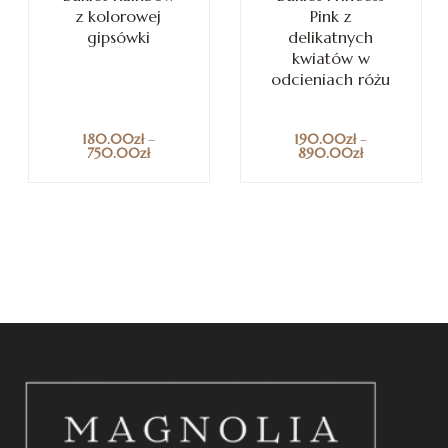
z kolorowej
Pink z
gipsówki
delikatnych
kwiatów w
odcieniach różu
180.00
zł
–
190.00
zł
–
750.00
zł
890.00
zł