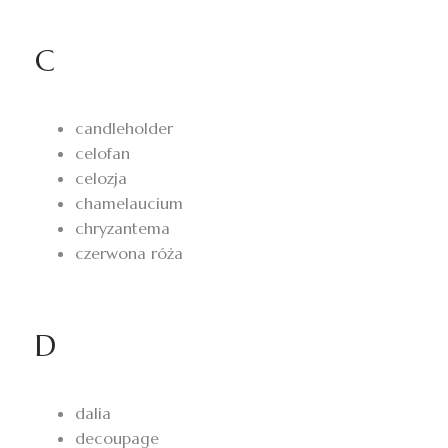
C
candleholder
celofan
celozja
chamelaucium
chryzantema
czerwona róża
D
dalia
decoupage