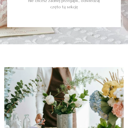
nie chcesz żadnej przegapić, odwiedzaj
częto tą sekcję