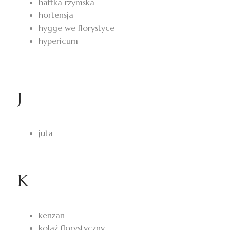
haftka rzymska
hortensja
hygge we florystyce
hypericum
J
juta
K
kenzan
kolaż florystyczny