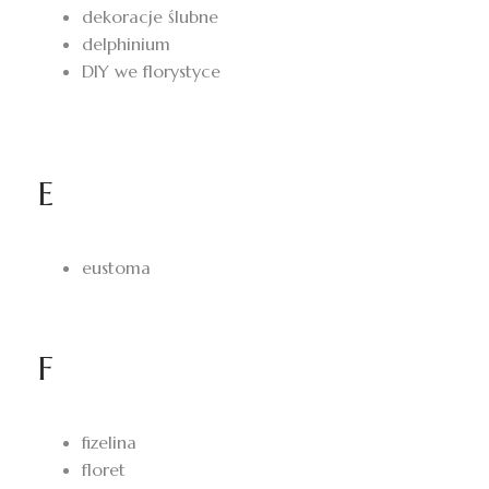
dekoracje ślubne
delphinium
DIY we florystyce
E
eustoma
F
fizelina
floret