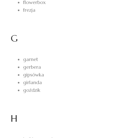
flowerbox
frezja
G
garnet
gerbera
gipsówka
girlanda
goździk
H