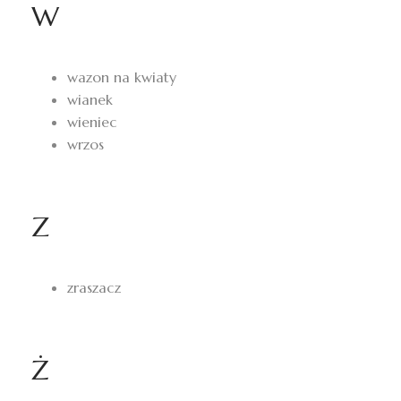
W
wazon na kwiaty
wianek
wieniec
wrzos
Z
zraszacz
Ż