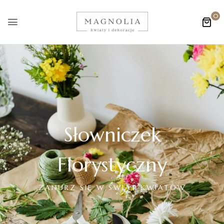
0
Słowniczek
Florystyczny
ZANURZ SIĘ W ŚWIAT KWIATÓW