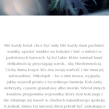
Nie każdy kwiat chce być miły. Nie każdy musi pachnieć
wanilią, opadać miękko na łodydze i śnić o miłości w
pastelowych barwach. Są też takie, które zamiast kusić
delikatnością, przyciągają wzrok… siłą. Niezłomnością.
Cichą dumą kogoś, kto zna swoją wartość i nie musi jej
udowadniać. Mikołajek – bo o nim mowa, wygląda,
jakby wyszedł prosto z rycerskiego turnieju. Kolczasty,
srebrzysty, czasem granatowy albo morski. Wśród innych
kwiatów przypomina wojownika, który nosi kolczugę i
nie zdejmuje jej nawet w chwilach największego spokoju.
A jednak, mimo tej surowej zbroi potrafi być zaskakująco