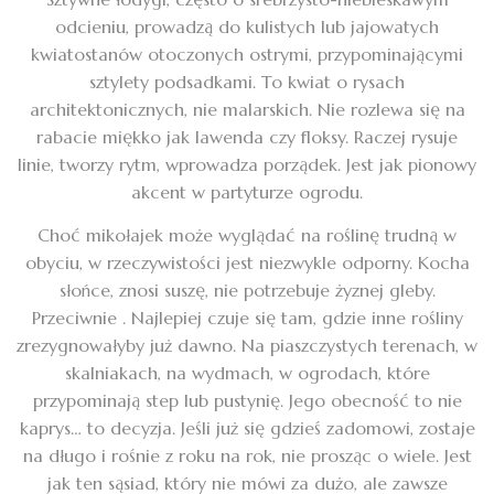
odcieniu, prowadzą do kulistych lub jajowatych
kwiatostanów otoczonych ostrymi, przypominającymi
sztylety podsadkami. To kwiat o rysach
architektonicznych, nie malarskich. Nie rozlewa się na
rabacie miękko jak lawenda czy floksy. Raczej rysuje
linie, tworzy rytm, wprowadza porządek. Jest jak pionowy
akcent w partyturze ogrodu.
Choć mikołajek może wyglądać na roślinę trudną w
obyciu, w rzeczywistości jest niezwykle odporny. Kocha
słońce, znosi suszę, nie potrzebuje żyznej gleby.
Przeciwnie . Najlepiej czuje się tam, gdzie inne rośliny
zrezygnowałyby już dawno. Na piaszczystych terenach, w
skalniakach, na wydmach, w ogrodach, które
przypominają step lub pustynię. Jego obecność to nie
kaprys… to decyzja. Jeśli już się gdzieś zadomowi, zostaje
na długo i rośnie z roku na rok, nie prosząc o wiele. Jest
jak ten sąsiad, który nie mówi za dużo, ale zawsze