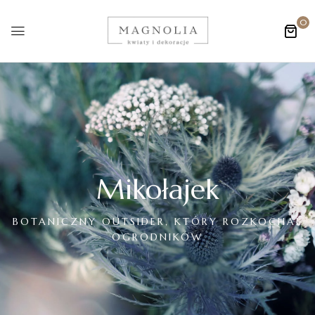
0
Mikołajek
BOTANICZNY OUTSIDER, KTÓRY ROZKOCHAŁ
OGRODNIKÓW