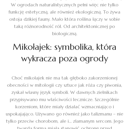
W ogrodach naturalistycznych pełni więc nie tylko
funkcję estetyczną, ale również ekologiczną. To żywa
ostoja dzikiej fauny. Mało która roślina łączy w sobie
taką różnorodność ról. Od architektonicznej po
biologiczną.
Mikołajek: symbolika, która
wykracza poza ogrody
Choć mikołajek nie ma tak głęboko zakorzenionej
obecności w mitologii czy sztuce jak róża czy piwonia,
zyskał własny język symboli. W dawnych zielnikach
przypisywano mu właściwości lecznicze. Szczególnie
korzeniom, które miały działać wzmacniająco i
uspokajająco. Używano go również jako talizmanu – nie
tylko przeciw chorobom, ale i… złamanym sercom. Jego
twarda forma miała stanowić ochronę przed