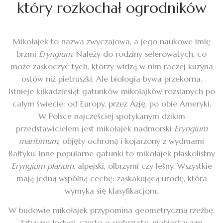
który rozkochał ogrodników
Mikołajek to nazwa zwyczajowa, a jego naukowe imię
brzmi
Eryngium
. Należy do rodziny selerowatych, co
może zaskoczyć tych, którzy widzą w nim raczej kuzyna
ostów niż pietruszki. Ale biologia bywa przekorna.
Istnieje kilkadziesiąt gatunków mikołajków rozsianych po
całym świecie: od Europy, przez Azję, po obie Ameryki.
W Polsce najczęściej spotykanym dzikim
przedstawicielem jest mikołajek nadmorski
Eryngium
maritimum
, objęty ochroną i kojarzony z wydmami
Bałtyku. Inne popularne gatunki to mikołajek płaskolistny
Eryngium planum
, alpejski, olbrzymi czy leśny. Wszystkie
mają jedną wspólną cechę: zaskakującą urodę, która
wymyka się klasyfikacjom.
W budowie mikołajek przypomina geometryczną rzeźbę.
Sztywne łodygi, często o srebrzysto-niebieskawym