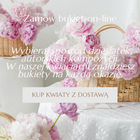
Zamów bukiet on-line
Wybieraj spośród dziesiątek
autorskich kompozycji.
W naszej kwiaciarni znajdziesz
bukiety na każdą okazję.
KUP KWIATY Z DOSTAWĄ