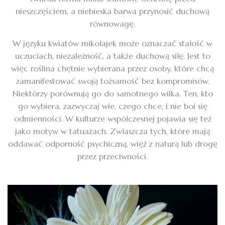
nieszczęściem, a niebieska barwa przynosić duchową
równowagę.
W języku kwiatów mikołajek może oznaczać stałość w
uczuciach, niezależność, a także duchową siłę. Jest to
więc roślina chętnie wybierana przez osoby, które chcą
zamanifestować swoją tożsamość bez kompromisów.
Niektórzy porównują go do samotnego wilka. Ten, kto
go wybiera, zazwyczaj wie, czego chce, i nie boi się
odmienności. W kulturze współczesnej pojawia się też
jako motyw w tatuażach. Zwłaszcza tych, które mają
oddawać odporność psychiczną, więź z naturą lub drogę
przez przeciwności.