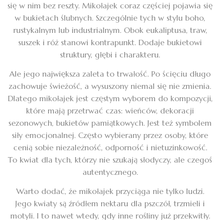
się w nim bez reszty. Mikołajek coraz częściej pojawia się
w bukietach ślubnych. Szczególnie tych w stylu boho,
rustykalnym lub industrialnym. Obok eukaliptusa, traw,
suszek i róż stanowi kontrapunkt. Dodaje bukietowi
struktury, głębi i charakteru.
Ale jego największa zaleta to trwałość. Po ścięciu długo
zachowuje świeżość, a wysuszony niemal się nie zmienia.
Dlatego mikołajek jest częstym wyborem do kompozycji,
które mają przetrwać czas: wieńców, dekoracji
sezonowych, bukietów pamiątkowych. Jest też symbolem
siły emocjonalnej. Często wybierany przez osoby, które
cenią sobie niezależność, odporność i nietuzinkowość.
To kwiat dla tych, którzy nie szukają słodyczy, ale czegoś
autentycznego.
Warto dodać, że mikołajek przyciąga nie tylko ludzi.
Jego kwiaty są źródłem nektaru dla pszczół, trzmieli i
motyli. I to nawet wtedy, gdy inne rośliny już przekwitły.