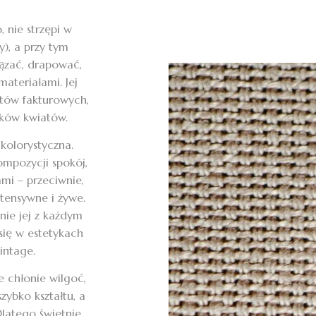
, nie strzępi w
), a przy tym
iązać, drapować,
materiałami. Jej
któw fakturowych,
tków kwiatów.
 kolorystyczna.
mpozycji spokój,
mi – przeciwnie,
ntensywne i żywe.
nie jej z każdym
się w estetykach
intage.
 chłonie wilgoć,
zybko kształtu, a
Dlatego świetnie