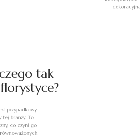
dekoracyjna
aczego tak
florystyce?
jest przypadkowy.
y tej branży. To
zny, co czyni go
 zrównoważonych