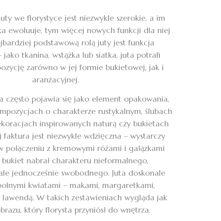
ty we florystyce jest niezwykle szerokie, a im
yka ewoluuje, tym więcej nowych funkcji dla niej
jbardziej podstawową rolą juty jest funkcja
jako tkanina, wstążka lub siatka, juta potrafi
zycję zarówno w jej formie bukietowej, jak i
aranżacyjnej.
a często pojawia się jako element opakowania,
mpozycjach o charakterze rustykalnym, ślubach
ekoracjach inspirowanych naturą czy bukietach
j faktura jest niezwykle wdzięczna – wystarczy
w połączeniu z kremowymi różami i gałązkami
y bukiet nabrał charakteru nieformalnego,
ale jednocześnie swobodnego. Juta doskonale
polnymi kwiatami – makami, margaretkami,
 lawendą. W takich zestawieniach wygląda jak
brazu, który florysta przyniósł do wnętrza.