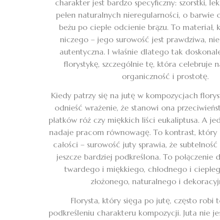
charakter jest bardzo specyficzny: szorstki, l
pełen naturalnych nieregularności, o barwi
beżu po ciepłe odcienie brązu. To materiał, 
niczego – jego surowość jest prawdziwa, ni
autentyczna. I właśnie dlatego tak doskonale
florystykę, szczególnie tę, która celebruje n
organiczność i prostotę.
Kiedy patrzy się na jutę w kompozycjach flory
odnieść wrażenie, że stanowi ona przeciwieńs
płatków róż czy miękkich liści eukaliptusa. A j
nadaje pracom równowagę. To kontrast, który 
całości – surowość juty sprawia, że subtelność
jeszcze bardziej podkreślona. To połączenie
twardego i miękkiego, chłodnego i ciepłeg
złożonego, naturalnego i dekoracy
Florysta, który sięga po jutę, często robi 
podkreśleniu charakteru kompozycji. Juta nie je