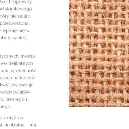
ekko chropowaty,
e od słomkowego
który nie udaje
eprzetworzona,
 wpisuje się w
aturę, spokój,
stycznych, można
two delikatnych
ednak jej obecność
działa na korzyść
 kwiatów zostaje
 dwóch światów:
o, prostego i
jnego.
to z myślą o
st neutralna – ma