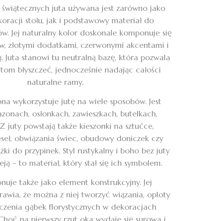
świątecznych juta używana jest zarówno jako
oracji stołu, jak i podstawowy materiał do
ów. Jej naturalny kolor doskonale komponuje się
ków, złotymi dodatkami, czerwonymi akcentami i
ą. Juta stanowi tu neutralną bazę, która pozwala
om błyszczeć, jednocześnie nadając całości
naturalne ramy.
bna wykorzystuje jutę na wiele sposobów. Jest
onach, osłonkach, zawieszkach, butelkach,
Z juty powstają także kieszonki na sztućce,
eseł, obwiązania świec, obudowy doniczek czy
ki do przypinek. Styl rustykalny i boho bez juty
eją – to materiał, który stał się ich symbolem.
onuje także jako element konstrukcyjny. Jej
awia, że można z niej tworzyć wiązania, oploty
eczenia gąbek florystycznych w dekoracjach
Choć na pierwszy rzut oka wydaje się surowa i