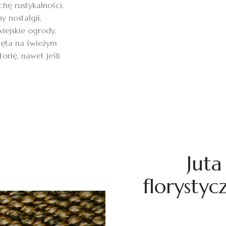
hę rustykalności,
y nostalgii,
iejskie ogrody,
ięta na świeżym
orię, nawet jeśli
Jut
florystyc