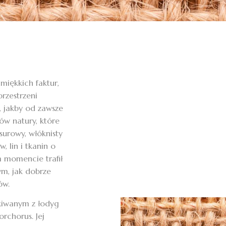
miękkich faktur,
przestrzeni
e, jakby od zawsze
rów natury, które
 surowy, włóknisty
 lin i tkanin o
 momencie trafił
ym, jak dobrze
ów.
skiwanym z łodyg
orchorus. Jej