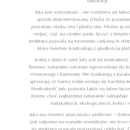
dekoracji.
Juta jest wytrzymała – nie rozdziera się łatwo
sposób niekontrolowany (chyba że pożądany
pozostaje elastyczna i plastyczna. Można ją w
owijać, ciąć na cienkie paski, łączyć z innymi 
struktura pozwala na tworzenie ciekawych efe
które świetnie kontrastują z gładkością pła
Jedną z dużych zalet juty jest jej neutralność
Beżowe, naturalne odcienie wprowadzają do ko
równowagę i harmonię. Nie konkurują z kwiata
sprawiają, że barwy roślin wydają się bardziej i
Neutralność juty pozwala także na łatwe łącze
stylem, choć najbardziej naturalnie odnajduje 
rustykalnych, ekologicznych, boho i v
Juta ma również właściwości użytkowe – dobrze
jest odporna na warunki zewnętrzne, nie traci s
jej struktura pozwala materiałowi oddychać. 