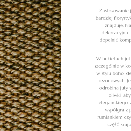
Zastosowanie ju
bardziej floryst
znajduje. Na
dekoracyjna – 
dopełnić kompo
W bukietach jut
szczególnie w ko
w stylu boho, d
sezonowych. Je
odrobina juty 
oliwki, ab
eleganckiego, 
współgra z 
rumiankiem czy
część krajo