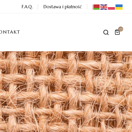
F.A.Q.
Dostawa i płatność
0
ONTAKT
RZE