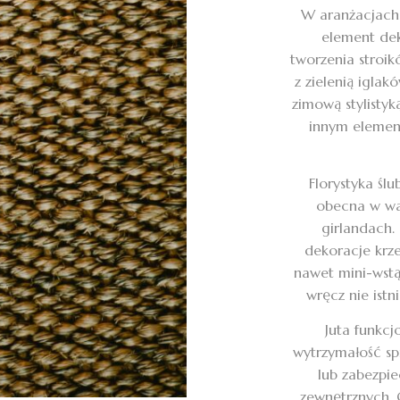
W aranżacjach 
element dek
tworzenia stroik
z zielenią igla
zimową stylistyk
innym element
Florystyka ślu
obecna w waz
girlandach. 
dekoracje krz
nawet mini-wstąż
wręcz nie istni
Juta funkcj
wytrzymałość spr
lub zabezpi
zewnętrznych. 