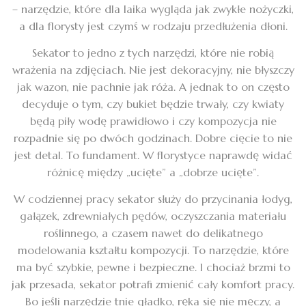
– narzędzie, które dla laika wygląda jak zwykłe nożyczki,
a dla florysty jest czymś w rodzaju przedłużenia dłoni.
Sekator to jedno z tych narzędzi, które nie robią
wrażenia na zdjęciach. Nie jest dekoracyjny, nie błyszczy
jak wazon, nie pachnie jak róża. A jednak to on często
decyduje o tym, czy bukiet będzie trwały, czy kwiaty
będą piły wodę prawidłowo i czy kompozycja nie
rozpadnie się po dwóch godzinach. Dobre cięcie to nie
jest detal. To fundament. W florystyce naprawdę widać
różnicę między „ucięte” a „dobrze ucięte”.
W codziennej pracy sekator służy do przycinania łodyg,
gałązek, zdrewniałych pędów, oczyszczania materiału
roślinnego, a czasem nawet do delikatnego
modelowania kształtu kompozycji. To narzędzie, które
ma być szybkie, pewne i bezpieczne. I chociaż brzmi to
jak przesada, sekator potrafi zmienić cały komfort pracy.
Bo jeśli narzędzie tnie gładko, ręka się nie męczy, a