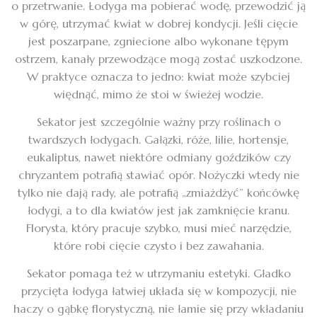
o przetrwanie. Łodyga ma pobierać wodę, przewodzić ją
w górę, utrzymać kwiat w dobrej kondycji. Jeśli cięcie
jest poszarpane, zgniecione albo wykonane tępym
ostrzem, kanały przewodzące mogą zostać uszkodzone.
W praktyce oznacza to jedno: kwiat może szybciej
więdnąć, mimo że stoi w świeżej wodzie.
Sekator jest szczególnie ważny przy roślinach o
twardszych łodygach. Gałązki, róże, lilie, hortensje,
eukaliptus, nawet niektóre odmiany goździków czy
chryzantem potrafią stawiać opór. Nożyczki wtedy nie
tylko nie dają rady, ale potrafią „zmiażdżyć” końcówkę
łodygi, a to dla kwiatów jest jak zamknięcie kranu.
Florysta, który pracuje szybko, musi mieć narzędzie,
które robi cięcie czysto i bez zawahania.
Sekator pomaga też w utrzymaniu estetyki. Gładko
przycięta łodyga łatwiej układa się w kompozycji, nie
haczy o gąbkę florystyczną, nie łamie się przy wkładaniu