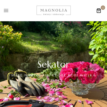
0
Sekator
MAŁE NARZĘDZIE, KTÓRE ROBI WIELKĄ
RÓŻNICĘ