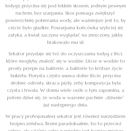
łodygę przycina się pod lekkim skosem, jednym pewnym
ruchem, bez szarpania. Skos pomaga zwiększyć
powierzchnię pobierania wody, ale ważniejsze jest to, by
cięcie było gładkie. Poszarpana końcówka szybciej się
zatyka, a kwiat zaczyna wyglądać na zmęczony, jakby
brakowało mu sił.
Sekator przydaje się też do oczyszczania łodyg z liści,
które mogłyby znaleźć się w wodzie. Liście w wodzie to
prosty przepis na bakterie, a bakterie to krótsze życie
bukietu. Florysta często usuwa dolne liście, przycina
drobne odrosty, skraca pędy, żeby kompozycja była
czysta i trwała. W domu wiele osób o tym zapomina, a
potem dziwi się, że woda w wazonie pachnie „dziwnie”
już następnego dnia.
W pracy profesjonalnej sekator jest również narzędziem
bezpieczeństwa. Brzmi paradoksalnie, bo to przecież
ostrze, ale właśnie ostre narzędzie jest bezpieczniejsze