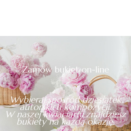
Zamów bukiet on-line
Wybieraj spośród dziesiątek
autorskich kompozycji.
W naszej kwiaciarni znajdziesz
bukiety na każdą okazję.