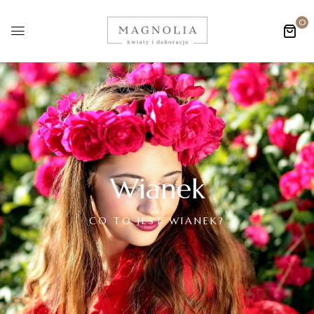
0
Wianek
CO TO JEST WIANEK?