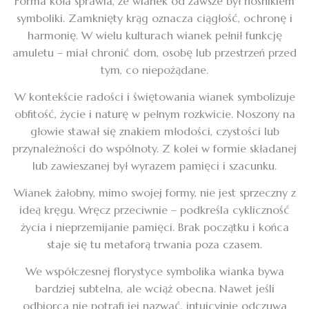
Forma koła sprawia, że wianek od zawsze był nośnikiem
symboliki. Zamknięty krąg oznacza ciągłość, ochronę i
harmonię. W wielu kulturach wianek pełnił funkcję
amuletu – miał chronić dom, osobę lub przestrzeń przed
tym, co niepożądane.
W kontekście radości i świętowania wianek symbolizuje
obfitość, życie i naturę w pełnym rozkwicie. Noszony na
głowie stawał się znakiem młodości, czystości lub
przynależności do wspólnoty. Z kolei w formie składanej
lub zawieszanej był wyrazem pamięci i szacunku.
Wianek żałobny, mimo swojej formy, nie jest sprzeczny z
ideą kręgu. Wręcz przeciwnie – podkreśla cykliczność
życia i nieprzemijanie pamięci. Brak początku i końca
staje się tu metaforą trwania poza czasem.
We współczesnej florystyce symbolika wianka bywa
bardziej subtelna, ale wciąż obecna. Nawet jeśli
odbiorca nie potrafi jej nazwać, intuicyjnie odczuwa