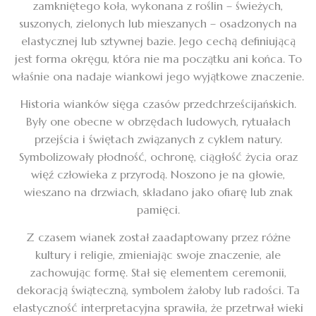
zamkniętego koła, wykonana z roślin – świeżych,
suszonych, zielonych lub mieszanych – osadzonych na
elastycznej lub sztywnej bazie. Jego cechą definiującą
jest forma okręgu, która nie ma początku ani końca. To
właśnie ona nadaje wiankowi jego wyjątkowe znaczenie.
Historia wianków sięga czasów przedchrześcijańskich.
Były one obecne w obrzędach ludowych, rytuałach
przejścia i świętach związanych z cyklem natury.
Symbolizowały płodność, ochronę, ciągłość życia oraz
więź człowieka z przyrodą. Noszono je na głowie,
wieszano na drzwiach, składano jako ofiarę lub znak
pamięci.
Z czasem wianek został zaadaptowany przez różne
kultury i religie, zmieniając swoje znaczenie, ale
zachowując formę. Stał się elementem ceremonii,
dekoracją świąteczną, symbolem żałoby lub radości. Ta
elastyczność interpretacyjna sprawiła, że przetrwał wieki