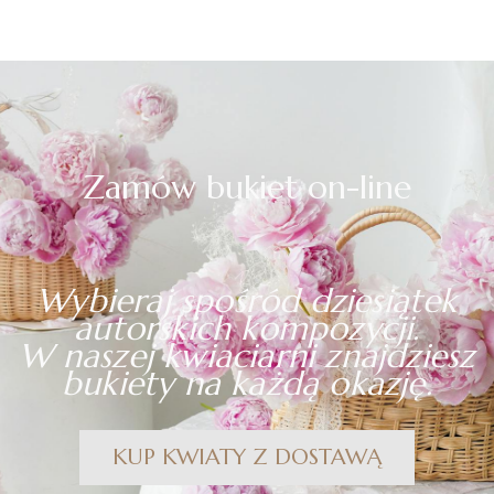
Zamów bukiet on-line
Wybieraj spośród dziesiątek
autorskich kompozycji.
W naszej kwiaciarni znajdziesz
bukiety na każdą okazję.
KUP KWIATY Z DOSTAWĄ