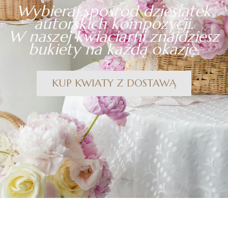
Wybieraj spośród dziesiątek
autorskich kompozycji.
W naszej kwiaciarni znajdziesz
bukiety na każdą okazję.
KUP KWIATY Z DOSTAWĄ