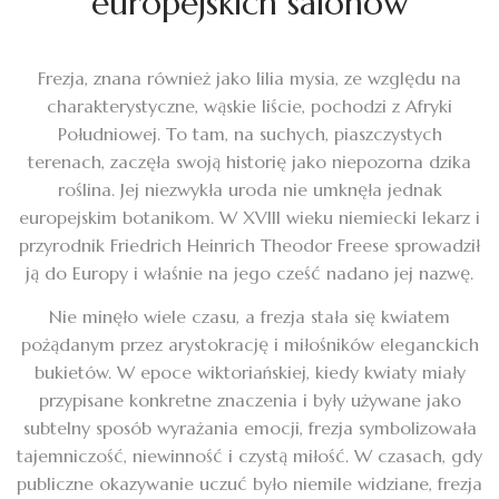
europejskich salonów
Frezja, znana również jako lilia mysia, ze względu na
charakterystyczne, wąskie liście, pochodzi z Afryki
Południowej. To tam, na suchych, piaszczystych
terenach, zaczęła swoją historię jako niepozorna dzika
roślina. Jej niezwykła uroda nie umknęła jednak
europejskim botanikom. W XVIII wieku niemiecki lekarz i
przyrodnik Friedrich Heinrich Theodor Freese sprowadził
ją do Europy i właśnie na jego cześć nadano jej nazwę.
Nie minęło wiele czasu, a frezja stała się kwiatem
pożądanym przez arystokrację i miłośników eleganckich
bukietów. W epoce wiktoriańskiej, kiedy kwiaty miały
przypisane konkretne znaczenia i były używane jako
subtelny sposób wyrażania emocji, frezja symbolizowała
tajemniczość, niewinność i czystą miłość. W czasach, gdy
publiczne okazywanie uczuć było niemile widziane, frezja