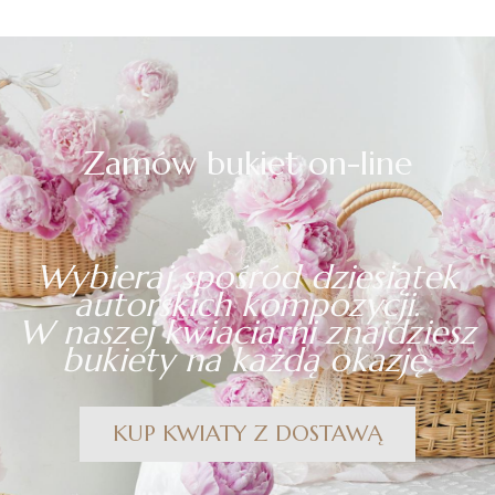
Zamów bukiet on-line
Wybieraj spośród dziesiątek
autorskich kompozycji.
W naszej kwiaciarni znajdziesz
bukiety na każdą okazję.
KUP KWIATY Z DOSTAWĄ