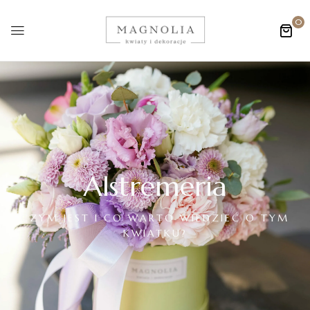
0
Alstremeria
CZYM JEST I CO WARTO WIEDZIEĆ O TYM
KWIATKU?