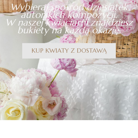
Wybieraj spośród dziesiątek
autorskich kompozycji.
W naszej kwiaciarni znajdziesz
bukiety na każdą okazję.
KUP KWIATY Z DOSTAWĄ