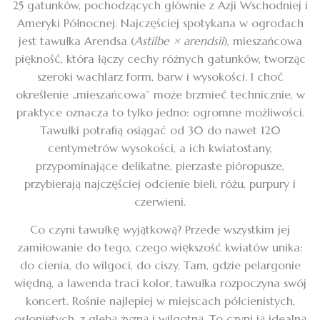
25 gatunków, pochodzących głównie z Azji Wschodniej i
Ameryki Północnej. Najczęściej spotykana w ogrodach
jest tawułka Arendsa (
Astilbe × arendsii
), mieszańcowa
piękność, która łączy cechy różnych gatunków, tworząc
szeroki wachlarz form, barw i wysokości. I choć
określenie „mieszańcowa” może brzmieć technicznie, w
praktyce oznacza to tylko jedno: ogromne możliwości.
Tawułki potrafią osiągać od 30 do nawet 120
centymetrów wysokości, a ich kwiatostany,
przypominające delikatne, pierzaste pióropusze,
przybierają najczęściej odcienie bieli, różu, purpury i
czerwieni.
Co czyni tawułkę wyjątkową? Przede wszystkim jej
zamiłowanie do tego, czego większość kwiatów unika:
do cienia, do wilgoci, do ciszy. Tam, gdzie pelargonie
więdną, a lawenda traci kolor, tawułka rozpoczyna swój
koncert. Rośnie najlepiej w miejscach półcienistych,
osłoniętych, z glebą żyzną i wilgotną. To czyni ją idealną