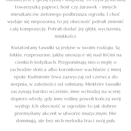
towarzyszką paproci, host czy żurawek – innych
mieszkańców zielonego podbrzusza ogrodu. I choć
wydaje się niepozorna, to jej obecność potrafi zmienić
całą kompozycję. Potrafi dodać jej głębi, wyciszenia,
miękkości.
Kwiatostany tawułki są jedyne w swoim rodzaju. Są
lekkie, rozproszone, jakby unoszące się nad liśćmi na
cienkich łodyżkach. Przypominają nieco mgłę o
zachodzie słońca albo koronkowe wachlarze z innej
epoki. Kwitnienie trwa zazwyczaj od czerwca do
sierpnia, w zależności od odmiany. Niektóre tawułki
zaczynają bardzo wcześnie, inne wchodzą na scenę
dopiero wtedy, gdy inne rośliny powoli kończą swój
występ. Ich obecność w ogrodzie to jak dobrze
przemyślany akcent w utworze muzycznym. Nie
dominują, ale bez nich melodia traci swój puls.