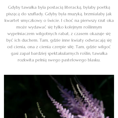
Gdyby tawułka była postacią literacką, byłaby poetką
piszącą do szuflady. Gdyby była muzyką, brzmiałaby jak
kwartet smyczkowy o świcie. I choć na pierwszy rzut oka
może wydawać się tylko kolejnym roślinnym
wypełniaczem wilgotnych rabat, z czasem okazuje się
być ich duchem. Tam, gdzie inne kwiaty odwracają się
od cienia, ona z cienia czerpie siłę. Tam, gdzie wilgoć
gasi zapał bardziej spektakularnych roślin, tawułka
rozkwita pełnią swego pastelowego blasku.