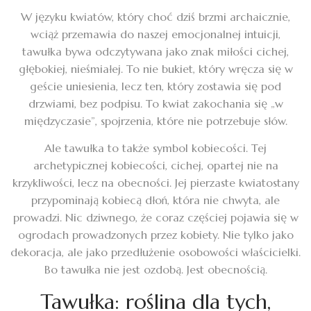
W języku kwiatów, który choć dziś brzmi archaicznie,
wciąż przemawia do naszej emocjonalnej intuicji,
tawułka bywa odczytywana jako znak miłości cichej,
głębokiej, nieśmiałej. To nie bukiet, który wręcza się w
geście uniesienia, lecz ten, który zostawia się pod
drzwiami, bez podpisu. To kwiat zakochania się „w
międzyczasie”, spojrzenia, które nie potrzebuje słów.
Ale tawułka to także symbol kobiecości. Tej
archetypicznej kobiecości, cichej, opartej nie na
krzykliwości, lecz na obecności. Jej pierzaste kwiatostany
przypominają kobiecą dłoń, która nie chwyta, ale
prowadzi. Nic dziwnego, że coraz częściej pojawia się w
ogrodach prowadzonych przez kobiety. Nie tylko jako
dekoracja, ale jako przedłużenie osobowości właścicielki.
Bo tawułka nie jest ozdobą. Jest obecnością.
Tawułka: roślina dla tych,