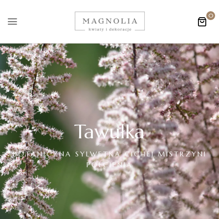
0
Tawułka
BOTANICZNA SYLWETKA CICHEJ MISTRZYNI
PÓŁCIENIA