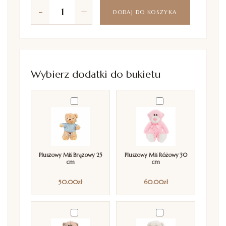
-
+
DODAJ DO KOSZYKA
Wybierz dodatki do bukietu
Pluszowy Miś Brązowy 25
Pluszowy Miś Różowy 30
cm
cm
50.00
zł
60.00
zł