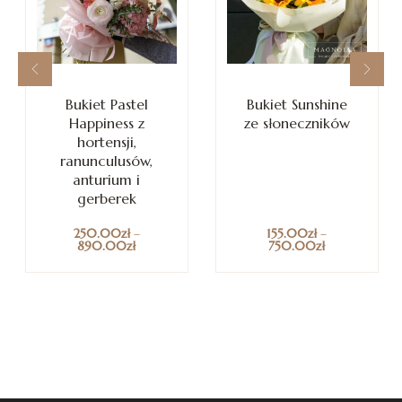
Bukiet Pastel
Bukiet Sunshine
Happiness z
ze słoneczników
hortensji,
ranunculusów,
anturium i
gerberek
250.00
zł
–
155.00
zł
–
890.00
zł
750.00
zł