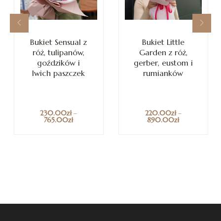
Bukiet Sensual z
Bukiet Little
róż, tulipanów,
Garden z róż,
goździków i
gerber, eustom i
lwich paszczek
rumianków
230.00
zł
–
220.00
zł
–
765.00
zł
890.00
zł