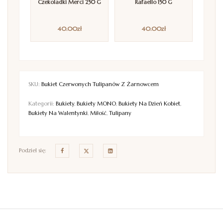
Czekoladki Merci 250 G
Rafaello 150 G
40.00
zł
40.00
zł
SKU:
Bukiet Czerwonych Tulipanów Z Żarnowcem
Kategorii:
Bukiety
,
Bukiety MONO
,
Bukiety Na Dzień Kobiet
,
Bukiety Na Walentynki
,
Miłość
,
Tulipany
Podziel się: