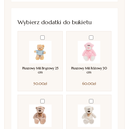
Wybierz dodatki do bukietu
Pluszowy Miś Brązowy 25
Pluszowy Miś Różowy 30
cm
cm
50.00
zł
60.00
zł