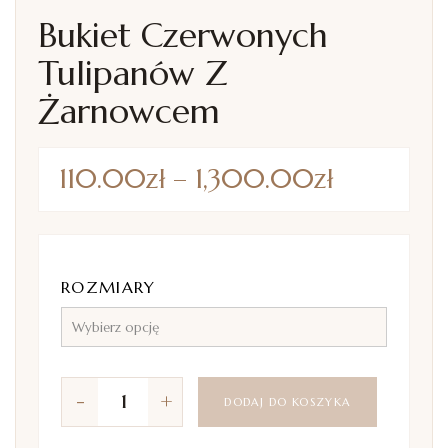
Bukiet Czerwonych
Tulipanów Z
Żarnowcem
110.00
zł
–
1,300.00
zł
ROZMIARY
-
+
DODAJ DO KOSZYKA