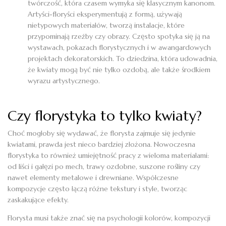
twórczość, która czasem wymyka się klasycznym kanonom.
Artyści-floryści eksperymentują z formą, używają
nietypowych materiałów, tworzą instalacje, które
przypominają rzeźby czy obrazy. Często spotyka się ją na
wystawach, pokazach florystycznych i w awangardowych
projektach dekoratorskich. To dziedzina, która udowadnia,
że kwiaty mogą być nie tylko ozdobą, ale także środkiem
wyrazu artystycznego.
Czy florystyka to tylko kwiaty?
Choć mogłoby się wydawać, że florysta zajmuje się jedynie
kwiatami, prawda jest nieco bardziej złożona. Nowoczesna
florystyka to również umiejętność pracy z wieloma materiałami:
od liści i gałęzi po mech, trawy ozdobne, suszone rośliny czy
nawet elementy metalowe i drewniane. Współczesne
kompozycje często łączą różne tekstury i style, tworząc
zaskakujące efekty.
Florysta musi także znać się na psychologii kolorów, kompozycji