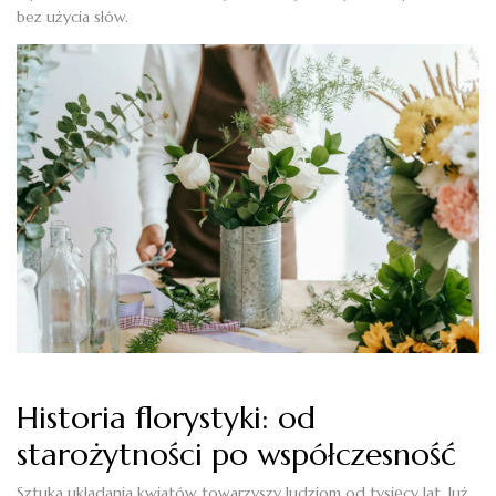
bez użycia słów.
Historia florystyki: od
starożytności po współczesność
Sztuka układania kwiatów towarzyszy ludziom od tysięcy lat. Już