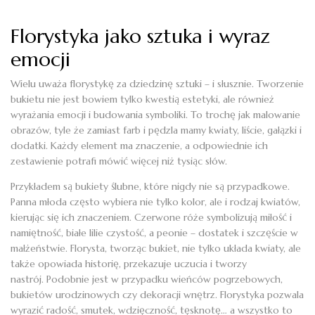
Florystyka jako sztuka i wyraz
emocji
Wielu uważa florystykę za dziedzinę sztuki – i słusznie. Tworzenie
bukietu nie jest bowiem tylko kwestią estetyki, ale również
wyrażania emocji i budowania symboliki. To trochę jak malowanie
obrazów, tyle że zamiast farb i pędzla mamy kwiaty, liście, gałązki i
dodatki. Każdy element ma znaczenie, a odpowiednie ich
zestawienie potrafi mówić więcej niż tysiąc słów.
Przykładem są bukiety ślubne, które nigdy nie są przypadkowe.
Panna młoda często wybiera nie tylko kolor, ale i rodzaj kwiatów,
kierując się ich znaczeniem. Czerwone róże symbolizują miłość i
namiętność, białe lilie czystość, a peonie – dostatek i szczęście w
małżeństwie. Florysta, tworząc bukiet, nie tylko układa kwiaty, ale
także opowiada historię, przekazuje uczucia i tworzy
nastrój. Podobnie jest w przypadku wieńców pogrzebowych,
bukietów urodzinowych czy dekoracji wnętrz. Florystyka pozwala
wyrazić radość, smutek, wdzięczność, tęsknotę… a wszystko to