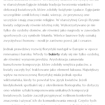
w starożytnym Egipcie istniała tradycja tworzenia wianków i
dekoracji kwiatowych, które zdobiły świątynie i pałace. Egipcjanie
szczególnie cenili lotosy i maki, wierząc, że przynoszą one
szczęście i mają znaczenie religijne. W starożytnej Grecji i Rzymie
kwiaty odgrywały równie istotną rolę. Wykorzystywano je nie
tylko do ozdoby domów, ale również jako nagrody w zawodach
sportowych czy symbole triumfu. Wieńce laurowe były oznaką
zwycięstwa i honoru – nosili je zarówno poeci, jak i cesarze.
Jednak prawdziwy rozwój florystyki nastąpił w Europie w epoce
renesansu i baroku. Wtedy to
bukiety
stały się nie tylko ozdobą,
ale również wyrazem prestiżu. Arystokracja zamawiała
kunsztowne kompozycje, które zdobiły wnętrza pałaców, a
kwiaty zaczęły być traktowane jako element luksusu. Największy
wpływ na nowoczesną florystykę miała jednak epoka
wiktoriańska, kiedy to powstał tzw. język kwiatów. Jeżeli
kiedykolwiek spotkałeś się z określeniem floriografia, to dotyczy
ono właśnie sztuki komponowania unikalnych kompozycji
kwiatowych. Ludzie zaczęli przypisywać roślinom konkretne
znaczenia i używać ich do komunikowania emocji. Często tych