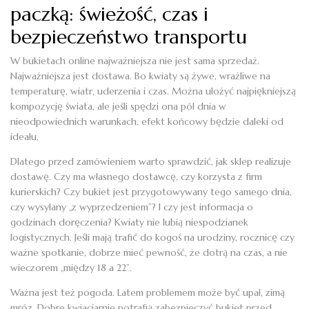
paczką: świeżość, czas i
bezpieczeństwo transportu
W bukietach online najważniejsza nie jest sama sprzedaż.
Najważniejsza jest dostawa. Bo kwiaty są żywe, wrażliwe na
temperaturę, wiatr, uderzenia i czas. Można ułożyć najpiękniejszą
kompozycję świata, ale jeśli spędzi ona pół dnia w
nieodpowiednich warunkach, efekt końcowy będzie daleki od
ideału.
Dlatego przed zamówieniem warto sprawdzić, jak sklep realizuje
dostawę. Czy ma własnego dostawcę, czy korzysta z firm
kurierskich? Czy bukiet jest przygotowywany tego samego dnia,
czy wysyłany „z wyprzedzeniem”? I czy jest informacja o
godzinach doręczenia? Kwiaty nie lubią niespodzianek
logistycznych. Jeśli mają trafić do kogoś na urodziny, rocznicę czy
ważne spotkanie, dobrze mieć pewność, że dotrą na czas, a nie
wieczorem „między 18 a 22”.
Ważna jest też pogoda. Latem problemem może być upał, zimą
mróz. Dobre kwiaciarnie potrafią zabezpieczyć bukiet przed