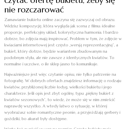
czytać ofertę bukietu, żeby się
nie rozczarować
Zamawianie bukietu online zaczyna się zazwyczaj od obrazu.
Widzisz kompozycję, która wygląda jak scena z filmu: idealne
proporcje, perfekcyjny układ, kolorystyczna harmonia. I bardzo
dobrze, bo zdjęcia mają inspirować. Problem w tym, że zdjęcie w
kwiaciarni internetowej jest często „wersją reprezentacyjną”, a
bukiet, który dotrze, będzie wariantem zbudowanym na
podobnym stylu, ale nie zawsze z identycznych kwiatów. To
normalne i uczciwe, o ile sklep jasno to komunikuje.
Najważniejsze jest więc czytanie opisu, nie tylko patrzenie na
fotografię. W dobrych ofertach znajdziesz informację o rodzaju
kwiatów, przybliżonej liczbie łodyg, wielkości bukietu i jego
charakterze. Jeśli opis jest zbyt ogólny, typu „piękny bukiet z
kwiatów sezonowych”, to wiedz, że może się w nim zmieścić
naprawdę wszystko. A wtedy łatwo o sytuację, w której
wyobrażasz sobie romantyczne peonie, a przyjeżdżają gerbery i
goździki, bo akurat były dostępne.
Warto też zwrócić uwagę na rozmiar. Często bukiety mają