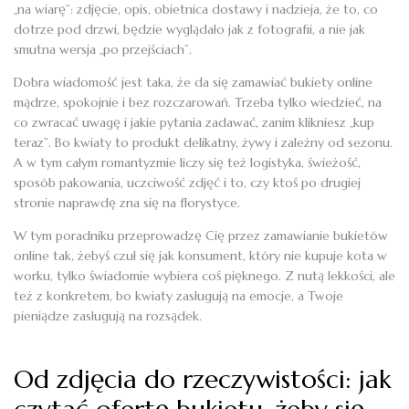
„na wiarę”: zdjęcie, opis, obietnica dostawy i nadzieja, że to, co
dotrze pod drzwi, będzie wyglądało jak z fotografii, a nie jak
smutna wersja „po przejściach”.
Dobra wiadomość jest taka, że da się zamawiać bukiety online
mądrze, spokojnie i bez rozczarowań. Trzeba tylko wiedzieć, na
co zwracać uwagę i jakie pytania zadawać, zanim klikniesz „kup
teraz”. Bo kwiaty to produkt delikatny, żywy i zależny od sezonu.
A w tym całym romantyzmie liczy się też logistyka, świeżość,
sposób pakowania, uczciwość zdjęć i to, czy ktoś po drugiej
stronie naprawdę zna się na florystyce.
W tym poradniku przeprowadzę Cię przez zamawianie bukietów
online tak, żebyś czuł się jak konsument, który nie kupuje kota w
worku, tylko świadomie wybiera coś pięknego. Z nutą lekkości, ale
też z konkretem, bo kwiaty zasługują na emocje, a Twoje
pieniądze zasługują na rozsądek.
Od zdjęcia do rzeczywistości: jak