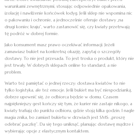
warunkami zewnętrznymi, stosując odpowiednie opakowania,
izolację i nawilżenie końcówek łodyg. Jeśli sklep nie wspomina nic
o pakowaniu i ochronie, a jednocześnie oferuje dostawy „na
drugi koniec kraju”, warto zastanowić się, czy kwiaty przetrwają
tę podróż w dobrej formie.
Jako konsument masz prawo oczekiwać informacji. Jeżeli
zamawiasz bukiet na konkretną okazję, zapytaj o szczegóły
dostawy. To nie jest przesada. To jest troska o produkt, który nie
jest trwały. W dobrych sklepach online to standard, a nie
problem.
Warto też pamiętać o jednej rzeczy: dostawa kwiatów to nie
tylko logistyka, ale też emocje. Jeśli bukiet ma być niespodzianką,
dobrze upewnić się, że odbiorca będzie w domu. Czasem
najpiękniejszy gest kończy się tym, że kurier nie zastaje nikogo, a
kwiaty trafiają do punktu odbioru, gdzie stoją kilka godzin. I nagle
magia znika, bo zamiast bukietu w drzwiach jest SMS: „proszę
odebrać paczkę”. Da się tego uniknąć, planując dostawę mądrze i
wybierając opcje z elastycznym kontaktem.