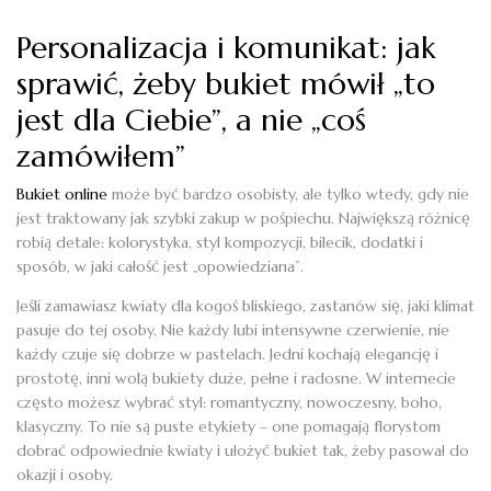
Personalizacja i komunikat: jak
sprawić, żeby bukiet mówił „to
jest dla Ciebie”, a nie „coś
zamówiłem”
Bukiet online
może być bardzo osobisty, ale tylko wtedy, gdy nie
jest traktowany jak szybki zakup w pośpiechu. Największą różnicę
robią detale: kolorystyka, styl kompozycji, bilecik, dodatki i
sposób, w jaki całość jest „opowiedziana”.
Jeśli zamawiasz kwiaty dla kogoś bliskiego, zastanów się, jaki klimat
pasuje do tej osoby. Nie każdy lubi intensywne czerwienie, nie
każdy czuje się dobrze w pastelach. Jedni kochają elegancję i
prostotę, inni wolą bukiety duże, pełne i radosne. W internecie
często możesz wybrać styl: romantyczny, nowoczesny, boho,
klasyczny. To nie są puste etykiety – one pomagają florystom
dobrać odpowiednie kwiaty i ułożyć bukiet tak, żeby pasował do
okazji i osoby.