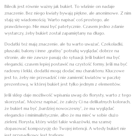
Bilecik jest równie ważny jak bukiet. To właśnie on nadaje
znaczenie. Bez niego kwiaty bywają piękne, ale anonimowe. Z nim
stają się wiadomością. Warto napisać coś prostego, ale
prawdziwego. Nie musi być patetycznie. Czasem jedno zdanie
wystarczy, żeby bukiet został zapamiętany na długo.
Dodatki też mają znaczenie, ale tu warto uważać. Czekoladki,
pluszaki, balony i inne „gratisy” potrafią wyglądać dobrze na
stronie, ale nie zawsze pasują do sytuacji. Jeśli bukiet ma być
elegancki, czasem lepiej postawić na czystość formy. Jeśli ma być
radosny i lekki, dodatki mogą dodać mu charakteru. Kluczowe
jest to, żeby nie przesadzić i nie zamienić kwiatów w paczkę
prezentową, w której bukiet jest tylko jednym z elementów.
Jeśli sklep daje możliwość wpisania uwag do florysty, warto z tego
skorzystać. Możesz napisać, że zależy Ci na delikatnych kolorach,
że bukiet ma być „bardziej nowoczesny”, że ma wyglądać
elegancko i minimalistycznie, albo że ma mieć w sobie dużo
zieleni. Florysta, który widzi takie wskazówki, ma szansę
dopasować kompozycję do Twojej intencji. A wtedy bukiet nie
jest przypadkowy. Jest trafiony.