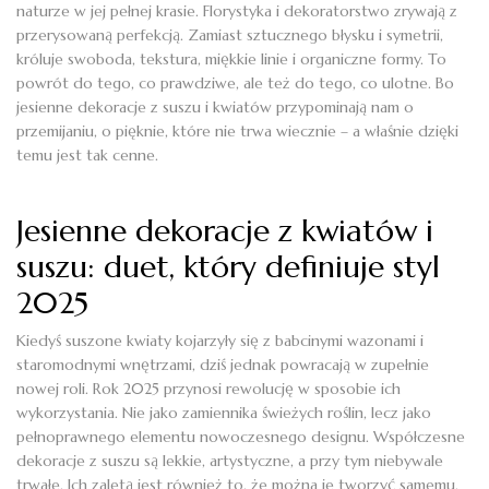
naturze w jej pełnej krasie. Florystyka i dekoratorstwo zrywają z
przerysowaną perfekcją. Zamiast sztucznego błysku i symetrii,
króluje swoboda, tekstura, miękkie linie i organiczne formy. To
powrót do tego, co prawdziwe, ale też do tego, co ulotne. Bo
jesienne dekoracje z suszu i kwiatów przypominają nam o
przemijaniu, o pięknie, które nie trwa wiecznie – a właśnie dzięki
temu jest tak cenne.
Jesienne dekoracje z kwiatów i
suszu: duet, który definiuje styl
2025
Kiedyś suszone kwiaty kojarzyły się z babcinymi wazonami i
staromodnymi wnętrzami, dziś jednak powracają w zupełnie
nowej roli. Rok 2025 przynosi rewolucję w sposobie ich
wykorzystania. Nie jako zamiennika świeżych roślin, lecz jako
pełnoprawnego elementu nowoczesnego designu. Współczesne
dekoracje z suszu są lekkie, artystyczne, a przy tym niebywale
trwałe. Ich zaletą jest również to, że można je tworzyć samemu,