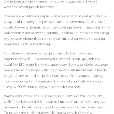
lekkie konstrukcje zawieszone w powietrzu, które tworzą
wrażenie lewitujących kwiatów.
Z kolei we wnętrzach inspirowanych stylem rustykalnym i boho
wciąż królują trawy pampasowe, suszona lawenda, kłosy zbóż i
kwiaty bawełny. Jednak nawet one zyskują nową interpretację – w
połączeniu z nowoczesną ceramiką, szkłem lub metalem przestają
być jedynie elementem romantycznym, a stają się dekoracją na
pograniczu sztuki użytkowej.
Co ciekawe, rośnie również popularność tzw. „dekoracji
regeneracyjnych” – tworzonych z resztek roślin, gałązek czy
kwiatów, które nie trafiły do sprzedaży. To wyraz ekologicznego
podejścia do florystyki – nic nie powinno się marnować, a każda
część natury ma potencjał, by stać się częścią czegoś pięknego.
Taki sposób myślenia wpisuje się w szeroki nurt „slow design”,
który w 2025 roku odgrywa coraz większą rolę.
Warto wspomnieć też o rosnącej popularności tzw. „floral art
walls” – kwiatowych ścian z suszu i mchu, które zdobią wnętrza
restauracji, hoteli, a coraz częściej również domów prywatnych.
To nowoczesna alternatywa dla tradycyjnych obrazów –