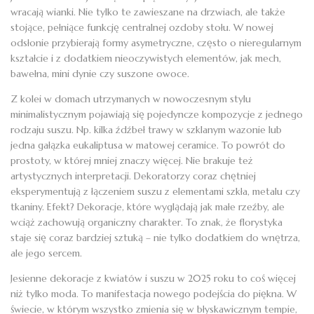
wracają wianki. Nie tylko te zawieszane na drzwiach, ale także
stojące, pełniące funkcję centralnej ozdoby stołu. W nowej
odsłonie przybierają formy asymetryczne, często o nieregularnym
kształcie i z dodatkiem nieoczywistych elementów, jak mech,
bawełna, mini dynie czy suszone owoce.
Z kolei w domach utrzymanych w nowoczesnym stylu
minimalistycznym pojawiają się pojedyncze kompozycje z jednego
rodzaju suszu. Np. kilka źdźbeł trawy w szklanym wazonie lub
jedna gałązka eukaliptusa w matowej ceramice. To powrót do
prostoty, w której mniej znaczy więcej. Nie brakuje też
artystycznych interpretacji. Dekoratorzy coraz chętniej
eksperymentują z łączeniem suszu z elementami szkła, metalu czy
tkaniny. Efekt? Dekoracje, które wyglądają jak małe rzeźby, ale
wciąż zachowują organiczny charakter. To znak, że florystyka
staje się coraz bardziej sztuką – nie tylko dodatkiem do wnętrza,
ale jego sercem.
Jesienne dekoracje z kwiatów i suszu w 2025 roku to coś więcej
niż tylko moda. To manifestacja nowego podejścia do piękna. W
świecie, w którym wszystko zmienia się w błyskawicznym tempie,