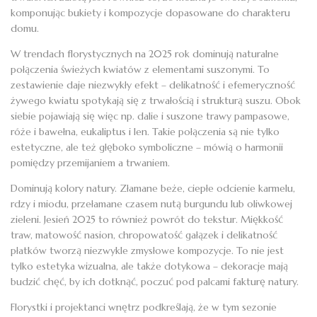
komponując bukiety i kompozycje dopasowane do charakteru
domu.
W trendach florystycznych na 2025 rok dominują naturalne
połączenia świeżych kwiatów z elementami suszonymi. To
zestawienie daje niezwykły efekt – delikatność i efemeryczność
żywego kwiatu spotykają się z trwałością i strukturą suszu. Obok
siebie pojawiają się więc np. dalie i suszone trawy pampasowe,
róże i bawełna, eukaliptus i len. Takie połączenia są nie tylko
estetyczne, ale też głęboko symboliczne – mówią o harmonii
pomiędzy przemijaniem a trwaniem.
Dominują kolory natury. Złamane beże, ciepłe odcienie karmelu,
rdzy i miodu, przełamane czasem nutą burgundu lub oliwkowej
zieleni. Jesień 2025 to również powrót do tekstur. Miękkość
traw, matowość nasion, chropowatość gałązek i delikatność
płatków tworzą niezwykle zmysłowe kompozycje. To nie jest
tylko estetyka wizualna, ale także dotykowa – dekoracje mają
budzić chęć, by ich dotknąć, poczuć pod palcami fakturę natury.
Florystki i projektanci wnętrz podkreślają, że w tym sezonie