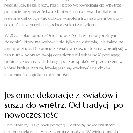
relaksujące. Beże, brązy, rdza i złoto wprowadzają do wnętrza
poczucie bezpieczeństwa, stabilności i ukojenia. To dlatego
jesienne dekoracje tak dobrze współgrają z nastrojem tej pory
roku. Z czasem refleksji, odpoczynku i zamyślenia.
W 2025 roku coraz częściej mówi się o tzw. „emocjonalnym
designie”, który ma wpływać nie tylko na estetykę, ale także na
samopoczucie. Dekoracje z kwiatów i suszu idealnie wpisują się w
ten nurt – poprzez swoją organiczność i subtelność pomagają
odbiorcy zwolnić, odetchnąć, poczuć spokój. W przestrzeni, w
której króluje natura, łatwiej jest się wyciszyć i na chwilę
zapomnieć o zgiełku codzienności.
Jesienne dekoracje z kwiatów i
suszu do wnętrz. Od tradycji po
nowoczesność
Choć trendy 2025 roku podążają w stronę nowoczesności,
jesienne dekoracje wciąż czerpią z tradycji. W wielu domach