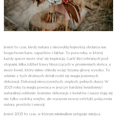
Jesień to czas, kiedy natura z niezwykłą hojnością obdarza nas
bogactwem barw, zapachów i faktur. To pora roku, w której
każdy spacer może stać się inspiracją. Garść liści zebranych pod
stopami, kilka źdźbeł trawy błyszczących w promieniach słońca, a
może kwiat, który mimo chłodu wciąż trzyma głowę wysoko. To
właśnie z tych drobnych detali rodzi się magia jesiennych
dekoracji. Dekoracji nieoczywistych, ciepłych, pełnych duszy. W
2025 roku ta magia powraca w jeszcze bardziej świadomej i
naturalnej odsłonie. Jesienne dekoracje z kwiatów i suszu stają się
nie tylko ozdobą wnętrz, ale wyrazem nowej estetyki: połączenia
natury, prostoty i emocji.
Jesień 2025 to czas, w którym minimalizm ustępuje miejsca