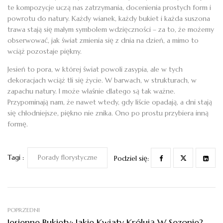
te kompozycje uczą nas zatrzymania, docenienia prostych form i
powrotu do natury. Każdy wianek, każdy bukiet i każda suszona
trawa stają się małym symbolem wdzięczności – za to, że możemy
obserwować, jak świat zmienia się z dnia na dzień, a mimo to
wciąż pozostaje piękny.
Jesień to pora, w której świat powoli zasypia, ale w tych
dekoracjach wciąż tli się życie. W barwach, w strukturach, w
zapachu natury. I może właśnie dlatego są tak ważne.
Przypominają nam, że nawet wtedy, gdy liście opadają, a dni stają
się chłodniejsze, piękno nie znika. Ono po prostu przybiera inną
formę.
Tagi :
Porady florystyczne
Podziel się:
POPRZEDNI
Jesienne Bukiety: Jakie Kwiaty Królują W Sezonie?