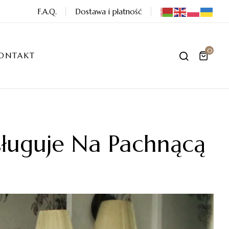
F.A.Q.
Dostawa i płatność
0
ONTAKT
sługuje Na Pachnącą