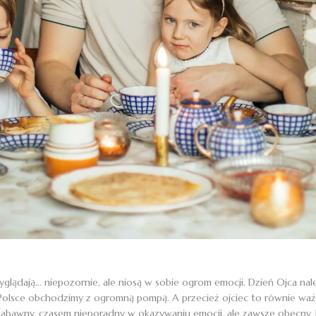
glądają… niepozornie, ale niosą w sobie ogrom emocji. Dzień Ojca nal
Polsce obchodzimy z ogromną pompą. A przecież ojciec to równie waż
abawny, czasem nieporadny w okazywaniu emocji, ale zawsze obecny. K