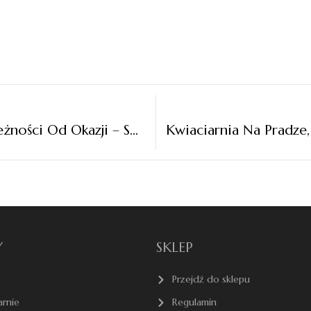
Wybierz Kwiaty Dla Żony W Zależności Od Okazji – Sprawdź Co I Kiedy Warto Podarować?
Y
SKLEP
Przejdź do sklepu
arnie
Regulamin