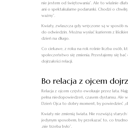
nie jestem od świętowania”. Ale to właśnie dlate
ani o spektakularne podarunki. Chodzi o chwilę, 
ważny”.
Kwiaty, zwłaszcza gdy wręczone są w sposób na
do odwiedzin. Można wysłać kurierem z liścikiem:
dzień na długo.
Co ciekawe, z roku na rok rośnie liczba osób, k
społeczeństwo się zmienia. Przestajemy się bać 
dojrzałości relacji.
Bo relacja z ojcem dojr
Relacja z ojcem często ewoluuje przez lata. Na
pełna niedopowiedzeń, czasem dystansu. Ale wła
Dzień Ojca to dobry moment, by powiedzieć „dzię
Kwiaty nie zmienią świata. Nie rozwiążą star
jedynym sposobem, by przekazać to, co trudno w
„nie trzeba było”.