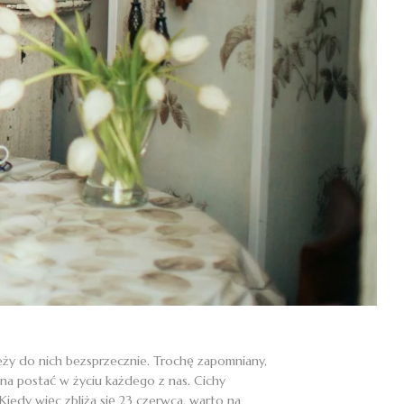
eży do nich bezsprzecznie. Trochę zapomniany,
na postać w życiu każdego z nas. Cichy
iedy więc zbliża się 23 czerwca, warto na