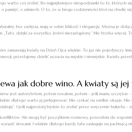
go warto coś zrobić. Bo najpiękniejsze niespodzianki to te, których się
o pamięć, o uśmiech. O to, że w biegu codzienności ktoś na chwilę się 
turalny, bez zadęcia, mają w sobie lekkość i elegancję. Można je do
 „Tato, dzięki za wszystko. Jesteś niezastąpiony.” Nie trzeba więcej. T
tóre zamawiają kwiaty na Dzień Ojca właśnie. To już nie pojedynczy śmia
emocji, przestajemy dzielić uczucia na męskie i niemęskie. Kwiaty przes
zewa jak dobre wino. A kwiaty są je
jpierw jest autorytetem, potem rywalem, potem – jeśli mamy szczęście 
śnie dlatego warto ją pielęgnować. Nie czekać na wielkie okazje. Nie 
kuję”. I jeśli najprościej będzie to zrobić przez wręczenie bukietu –
ych konfliktów. Ale mogą być początkiem rozmowy, powodem do wspomn
yrazić słowami. I właśnie dlatego każdy tata zasługuje na pachnącą n