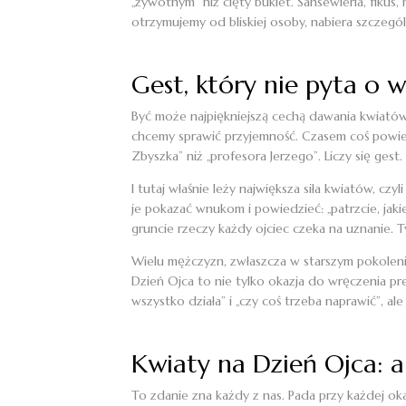
„żywotnym” niż cięty bukiet. Sansewieria, fikus
otrzymujemy od bliskiej osoby, nabiera szczegó
Gest, który nie pyta o w
Być może najpiękniejszą cechą dawania kwiatów j
chcemy sprawić przyjemność. Czasem coś powiedzi
Zbyszka” niż „profesora Jerzego”. Liczy się gest
I tutaj właśnie leży największa siła kwiatów, c
je pokazać wnukom i powiedzieć: „patrzcie, jaki
gruncie rzeczy każdy ojciec czeka na uznanie. T
Wielu mężczyzn, zwłaszcza w starszym pokoleniu,
Dzień Ojca to nie tylko okazja do wręczenia pre
wszystko działa” i „czy coś trzeba naprawić”, ale
Kwiaty na Dzień Ojca: a 
To zdanie zna każdy z nas. Pada przy każdej okaz