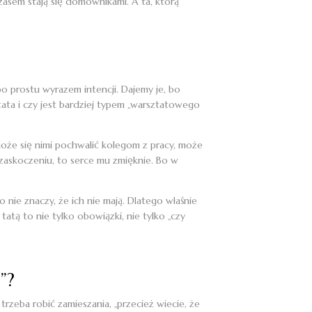
czasem stają się domownikami. A ta, którą
po prostu wyrazem intencji. Dajemy je, bo
tata i czy jest bardziej typem „warsztatowego
 może się nimi pochwalić kolegom z pracy, może
m zaskoczeniu, to serce mu zmięknie. Bo w
nie znaczy, że ich nie mają. Dlatego właśnie
atą to nie tylko obowiązki, nie tylko „czy
”?
trzeba robić zamieszania, „przecież wiecie, że