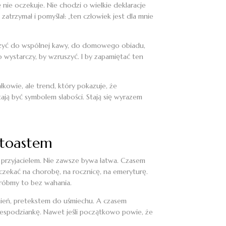
 nie oczekuje. Nie chodzi o wielkie deklaracje
zatrzymał i pomyślał: „ten człowiek jest dla mnie
łączyć do wspólnej kawy, do domowego obiadu,
o wystarczy, by wzruszyć. I by zapamiętać ten
łkowie, ale trend, który pokazuje, że
tają być symbolem słabości. Stają się wyrazem
j toastem
– przyjacielem. Nie zawsze bywa łatwa. Czasem
czekać na chorobę, na rocznicę, na emeryturę.
 zróbmy to bez wahania.
ień, pretekstem do uśmiechu. A czasem
iespodziankę. Nawet jeśli początkowo powie, że