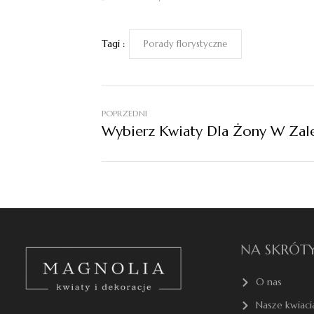
Tagi :
Porady florystyczne
POPRZEDNI
NA SKRÓT
O nas
Nasze kwiaci