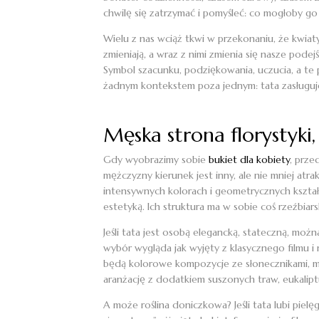
chwilę się zatrzymać i pomyśleć: co mogłoby go
Wielu z nas wciąż tkwi w przekonaniu, że kwiaty 
zmieniają, a wraz z nimi zmienia się nasze podej
Symbol szacunku, podziękowania, uczucia, a te p
żadnym kontekstem poza jednym: tata zasługuj
Męska strona florystyki
Gdy wyobrazimy sobie
bukiet dla kobiety
, prze
mężczyzny kierunek jest inny, ale nie mniej atr
intensywnych kolorach i geometrycznych kształtach
estetyką. Ich struktura ma w sobie coś rzeźbiars
Jeśli tata jest osobą elegancką, stateczną, moż
wybór wygląda jak wyjęty z klasycznego filmu i 
będą kolorowe kompozycje ze słonecznikami, m
aranżację z dodatkiem suszonych traw, eukaliptu
A może roślina doniczkowa? Jeśli tata lubi pie