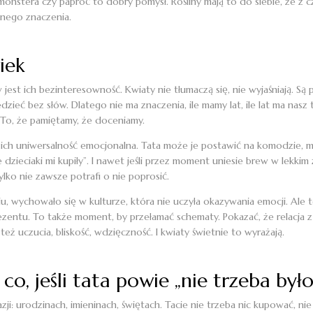
, monstera czy paproć to dobry pomysł. Rośliny mają to do siebie, że z 
lnego znaczenia.
iek
est ich bezinteresowność. Kwiaty nie tłumaczą się, nie wyjaśniają. Są 
eć bez słów. Dlatego nie ma znaczenia, ile mamy lat, ile lat ma nasz 
. To, że pamiętamy, że doceniamy.
zyli ich uniwersalność emocjonalna. Tata może je postawić na komodzie,
e dzieciaki mi kupiły”. I nawet jeśli przez moment uniesie brew w lekki
ylko nie zawsze potrafi o nie poprosić.
 wychowało się w kulturze, która nie uczyła okazywania emocji. Ale to 
zentu. To także moment, by przełamać schematy. Pokazać, że relacja z t
 też uczucia, bliskość, wdzięczność. I kwiaty świetnie to wyrażają.
co, jeśli tata powie „nie trzeba było
ji: urodzinach, imieninach, świętach. Tacie nie trzeba nic kupować, nie 