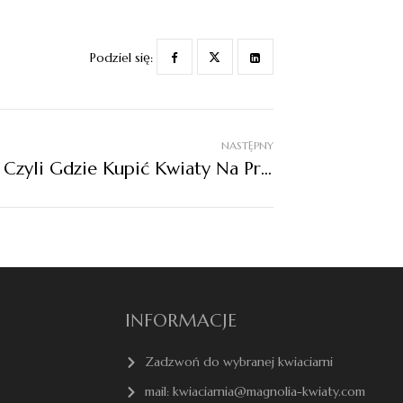
Podziel się:
NASTĘPNY
Kwiaciarnia Na Pradze, Czyli Gdzie Kupić Kwiaty Na Prawym Brzegu Wisły?
INFORMACJE
Zadzwoń do wybranej kwiaciarni
mail: kwiaciarnia@magnolia-kwiaty.com