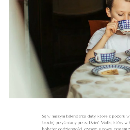
Są w naszym kalendarzu daty, które z pozoru wy
trochę przyćmiony przez Dzień Matki, który w 
bohater codzienności, czasem surowy, czasem z