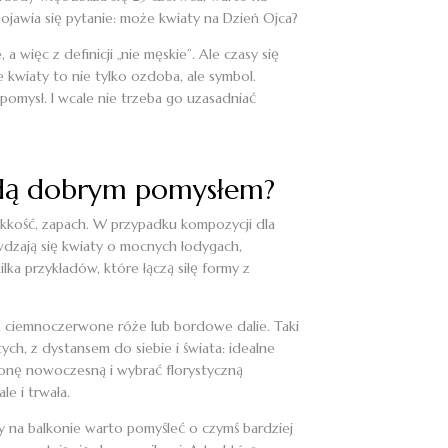
ojawia się pytanie: może kwiaty na Dzień Ojca?
 więc z definicji „nie męskie”. Ale czasy się
e kwiaty to nie tylko ozdoba, ale symbol.
 pomysł. I wcale nie trzeba go uzasadniać
 będą dobrym pomysłem?
lekkość, zapach. W przypadku kompozycji dla
awdzają się kwiaty o mocnych łodygach,
ilka przykładów, które łączą siłę formy z
ni, ciemnoczerwone róże lub bordowe dalie. Taki
ch, z dystansem do siebie i świata: idealne
onę nowoczesną i wybrać florystyczną
e i trwała.
zy na balkonie warto pomyśleć o czymś bardziej