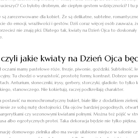
 ucieszyć? Co byłoby drobnym, ale ciepłym gestem wdzięczności? I tu p
są zarezerwowane dla kobiet. Że są delikatne, subtelne, romantyczne, a
ście do emocji, wrażliwości i gestów. Dziś coraz więcej osób zauważa, ż
rzecież nie znają płci. Dlatego tak, kwiaty na Dzień Ojca to doskonały
e.
, czyli jakie kwiaty na Dzień Ojca
d oczami mamy pastelowe róże, frezje, piwonie, goździki. Subtelność, 
akcyjny. Tu chodzi o wyrazistość, prostotę formy, kontrast. Dobrze spr
. Anturium, słoneczniki, irysy, gerbery, storczyki, gladiole: to tylko k
kiego, stanowczego. Nie kokietują, raczej podkreślają charakter.
na postawić na monochromatyczny bukiet, białe lilie z dodatkiem ziele
niesie ze sobą nutę dostojności. Dla ojców bardziej pogodnych, otwarty
argerytkami czy sezonowymi kwiatami polnymi. Można też pójść w str
sa albo egzotycznych protei. Taka dekoracja będzie nie tylko piękna, al
lęgnację domowego zielnika albo ma swoje ulubione miejsce w salonie c