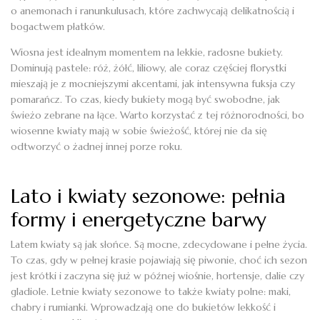
o anemonach i ranunkulusach, które zachwycają delikatnością i
bogactwem płatków.
Wiosna jest idealnym momentem na lekkie, radosne bukiety.
Dominują pastele: róż, żółć, liliowy, ale coraz częściej florystki
mieszają je z mocniejszymi akcentami, jak intensywna fuksja czy
pomarańcz. To czas, kiedy bukiety mogą być swobodne, jak
świeżo zebrane na łące. Warto korzystać z tej różnorodności, bo
wiosenne kwiaty mają w sobie świeżość, której nie da się
odtworzyć o żadnej innej porze roku.
Lato i kwiaty sezonowe: pełnia
formy i energetyczne barwy
Latem kwiaty są jak słońce. Są mocne, zdecydowane i pełne życia.
To czas, gdy w pełnej krasie pojawiają się piwonie, choć ich sezon
jest krótki i zaczyna się już w późnej wiośnie, hortensje, dalie czy
gladiole. Letnie kwiaty sezonowe to także kwiaty polne: maki,
chabry i rumianki. Wprowadzają one do bukietów lekkość i