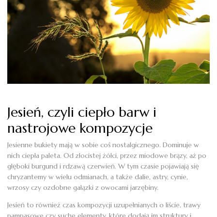
Jesień, czyli ciepło barw i
nastrojowe kompozycje
Jesienne bukiety mają w sobie coś nostalgicznego. Dominuje w
nich ciepła paleta. Od złocistej żółci, przez miodowe brązy, aż po
głęboki burgund i rdzawą czerwień. W tym czasie pojawiają się
chryzantemy w wielu odmianach, a także dalie, astry, cynie,
wrzosy czy ozdobne gałązki z owocami jarzębiny.
Jesień to również czas kompozycji uzupełnianych o liście, trawy
pampasowe czy suche elementy, które dodają im struktury i