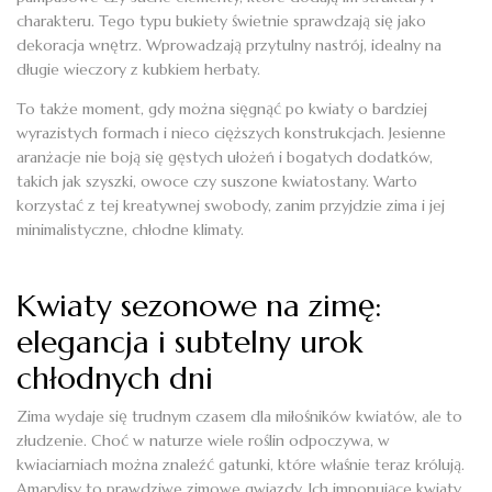
charakteru. Tego typu bukiety świetnie sprawdzają się jako
dekoracja wnętrz. Wprowadzają przytulny nastrój, idealny na
długie wieczory z kubkiem herbaty.
To także moment, gdy można sięgnąć po kwiaty o bardziej
wyrazistych formach i nieco cięższych konstrukcjach. Jesienne
aranżacje nie boją się gęstych ułożeń i bogatych dodatków,
takich jak szyszki, owoce czy suszone kwiatostany. Warto
korzystać z tej kreatywnej swobody, zanim przyjdzie zima i jej
minimalistyczne, chłodne klimaty.
Kwiaty sezonowe na zimę:
elegancja i subtelny urok
chłodnych dni
Zima wydaje się trudnym czasem dla miłośników kwiatów, ale to
złudzenie. Choć w naturze wiele roślin odpoczywa, w
kwiaciarniach można znaleźć gatunki, które właśnie teraz królują.
Amarylisy to prawdziwe zimowe gwiazdy. Ich imponujące kwiaty