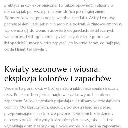
praktyczna czy ekonomiczna. To także opowieść. Tulipany w
marcu są jak pierwsze promienie słońca po długiej zimie.
Słoneczniki w sierpniu noszą w sobie całe lato. Astry i wrzosy
pachną jesienią tak, jak nic innego nie potrafi. A zimowe amarylisy
wprowadzają do domu atmosferę eleganckich, świątecznych
wieczorów. Dlatego zamiast pytać „czy dostanę peonie w
listopadzie?”, może warto zapytać „co kwitnie teraz, co najlepiej
odda klimat tej chwili?”.
Kwiaty sezonowe i wiosna:
eksplozja kolorów i zapachów
Wiosna to pora roku, w której natura jakby nadrabiała stracony
czas. Po szaro-burej zimie nagle wszystko wybucha kolorem i
zapachem. W kwiaciarniach pojawiają się tulipany w dziesiątkach
odmian. Od klasycznych, gładkich, po postrzępione i pełne,
przypominające miniaturowe piwonie. Obok nich znajdziemy
narcyzy, żonkile, hiacynty, które nie tylko cieszą oko, ale też
wypełniają dom intensywną, słodką wonią. Nie można zapomnieć