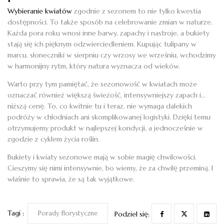
Wybieranie kwiatów
zgodnie z sezonem to nie tylko kwestia
dostępności. To także sposób na celebrowanie zmian w naturze.
Każda pora roku wnosi inne barwy, zapachy i nastroje, a bukiety
stają się ich pięknym odzwierciedleniem. Kupując tulipany w
marcu, słoneczniki w sierpniu czy wrzosy we wrześniu, wchodzimy
w harmonijny rytm, który natura wyznacza od wieków.
Warto przy tym pamiętać, że sezonowość w kwiatach może
oznaczać również większą świeżość, intensywniejszy zapach i…
niższą cenę. To, co kwitnie tu i teraz, nie wymaga dalekich
podróży w chłodniach ani skomplikowanej logistyki. Dzięki temu
otrzymujemy produkt w najlepszej kondycji, a jednocześnie w
zgodzie z cyklem życia roślin.
Bukiety i kwiaty sezonowe mają w sobie magię chwilowości.
Cieszymy się nimi intensywnie, bo wiemy, że za chwilę przeminą. I
właśnie to sprawia, że są tak wyjątkowe.
Tagi :
Porady florystyczne
Podziel się: