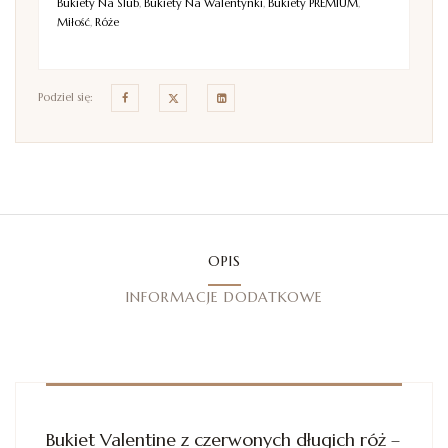
Bukiety Na Ślub
,
Bukiety Na Walentynki
,
Bukiety PREMIUM
,
Miłość
,
Róże
Podziel się:
OPIS
INFORMACJE DODATKOWE
Bukiet Valentine z czerwonych długich róż –