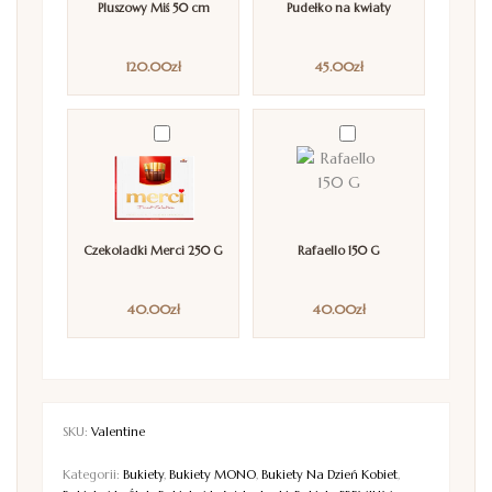
Pluszowy Miś 50 cm
Pudełko na kwiaty
120.00
zł
45.00
zł
Czekoladki Merci 250 G
Rafaello 150 G
40.00
zł
40.00
zł
SKU:
Valentine
Kategorii:
Bukiety
,
Bukiety MONO
,
Bukiety Na Dzień Kobiet
,