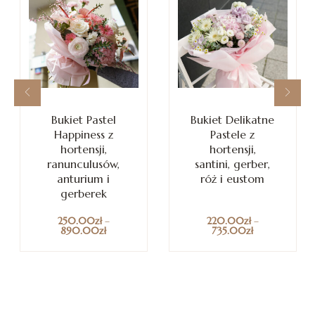
Bukiet Pastel
Bukiet Delikatne
Happiness z
Pastele z
hortensji,
hortensji,
ranunculusów,
santini, gerber,
anturium i
róż i eustom
gerberek
250.00
zł
–
220.00
zł
–
890.00
zł
735.00
zł