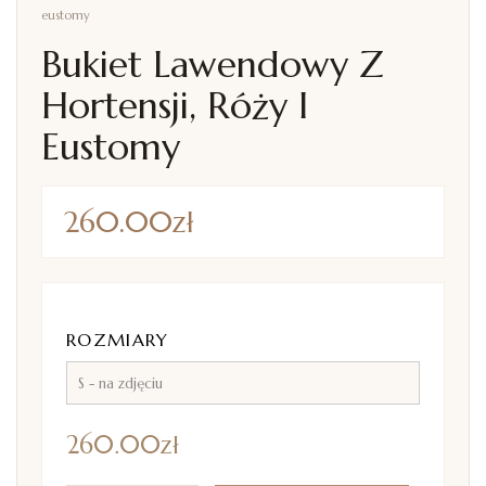
eustomy
Bukiet Lawendowy Z
Hortensji, Róży I
Eustomy
260.00
zł
ROZMIARY
260.00
zł