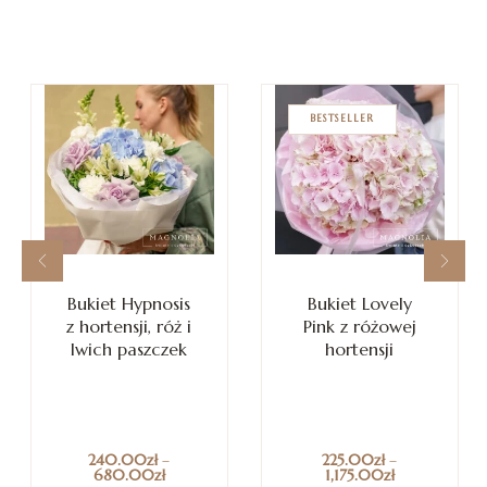
BESTSELLER
Bukiet Hypnosis
Bukiet Lovely
z hortensji, róż i
Pink z różowej
lwich paszczek
hortensji
240.00
zł
–
225.00
zł
–
680.00
zł
1,175.00
zł