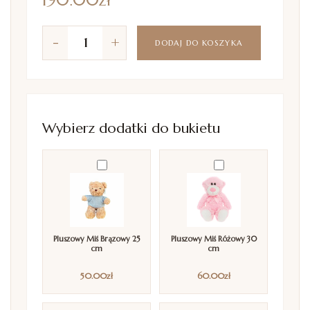
-
+
DODAJ DO KOSZYKA
Wybierz dodatki do bukietu
Pluszowy Miś Brązowy 25
Pluszowy Miś Różowy 30
cm
cm
50.00
zł
60.00
zł