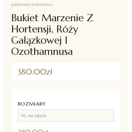
gałązkowej i ozothamnusa
Bukiet Marzenie Z
Hortensji, Róży
Gałązkowej I
Ozothamnusa
380.00
zł
ROZMIARY