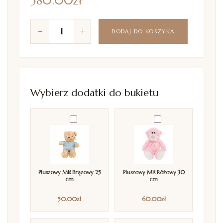
380.00
zł
-
+
DODAJ DO KOSZYKA
Wybierz dodatki do bukietu
Pluszowy Miś Brązowy 25
Pluszowy Miś Różowy 30
cm
cm
50.00
zł
60.00
zł