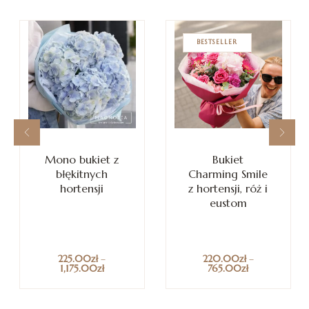
BESTSELLER
Mono bukiet z
Bukiet
błękitnych
Charming Smile
hortensji
z hortensji, róż i
eustom
225.00
zł
–
220.00
zł
–
1,175.00
zł
765.00
zł