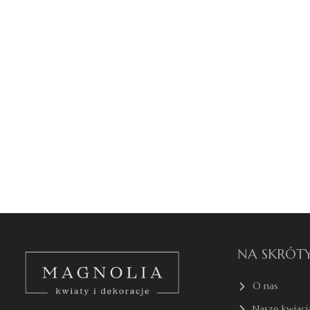
NA SKRÓT
O nas
Nasze kwiaci