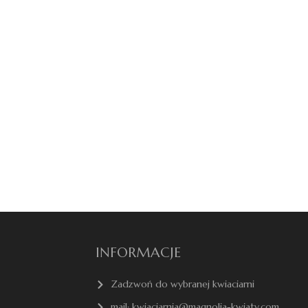
INFORMACJE
Zadzwoń do wybranej kwiaciarni
mail: kwiaciarnia@magnolia-kwiaty.com