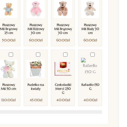
Pluszowy
Pluszowy
Pluszowy
Pluszowy
Miś Brązowy
Miś Różowy
Miś Brązowy
Miś Biały 30
25 cm
30 cm
30 cm
cm
50.00
zł
60.00
zł
60.00
zł
60.00
zł
Pluszowy
Pudełko na
Czekoladki
Rafaello 150
Miś 50 cm
kwiaty
Merci 250
G
G
120.00
zł
45.00
zł
40.00
zł
40.00
zł