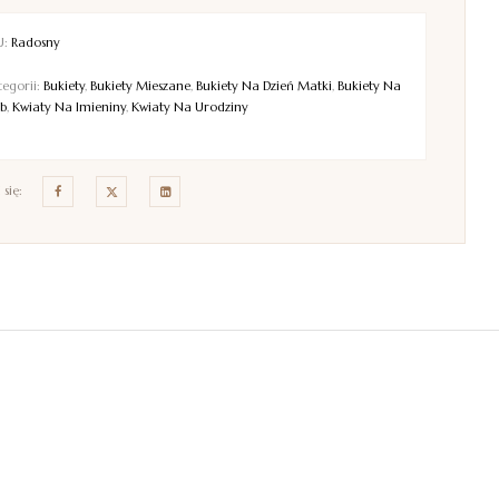
U:
Radosny
tegorii:
Bukiety
,
Bukiety Mieszane
,
Bukiety Na Dzień Matki
,
Bukiety Na
ub
,
Kwiaty Na Imieniny
,
Kwiaty Na Urodziny
 się: