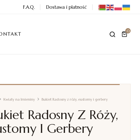
F.A.Q.
Dostawa i płatność
0
ONTAKT
Kwiaty na Imieniny
Bukiet Radosny z róży, eustomy i gerbery
ukiet Radosny Z Róży,
ustomy I Gerbery