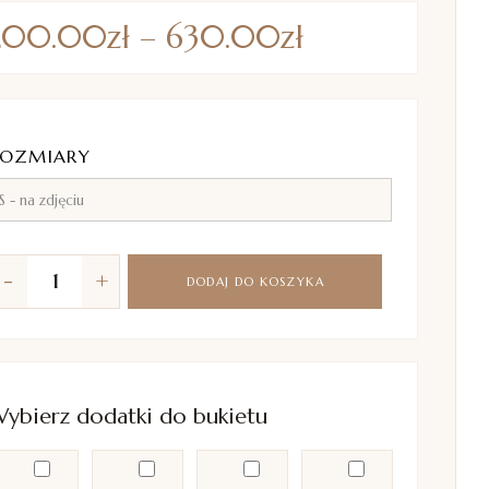
200.00
zł
–
630.00
zł
ROZMIARY
-
+
DODAJ DO KOSZYKA
ybierz dodatki do bukietu