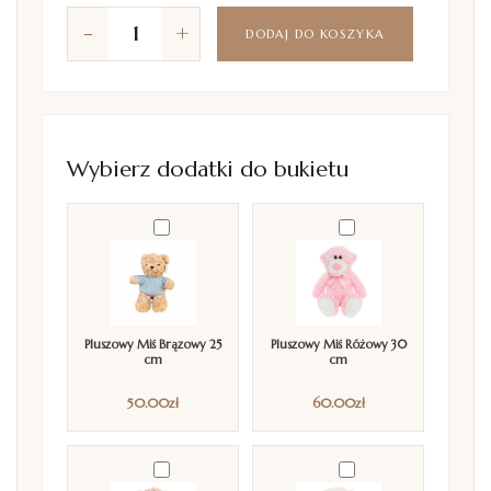
-
+
DODAJ DO KOSZYKA
Wybierz dodatki do bukietu
Pluszowy Miś Brązowy 25
Pluszowy Miś Różowy 30
cm
cm
50.00
zł
60.00
zł