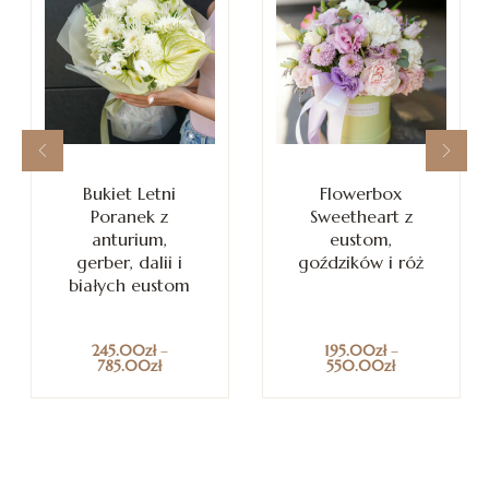
Bukiet Letni
Flowerbox
Poranek z
Sweetheart z
anturium,
eustom,
gerber, dalii i
goździków i róż
białych eustom
245.00
zł
–
195.00
zł
–
785.00
zł
550.00
zł