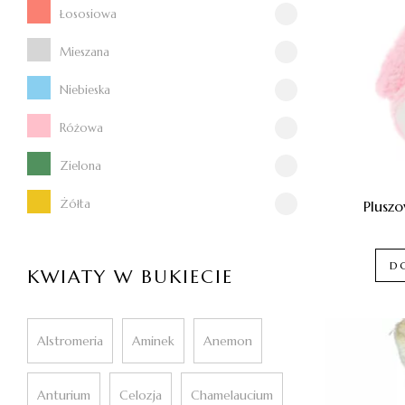
Łososiowa
Mieszana
Niebieska
Różowa
Zielona
Żółta
Plusz
D
KWIATY W BUKIECIE
Alstromeria
Aminek
Anemon
Anturium
Celozja
Chamelaucium