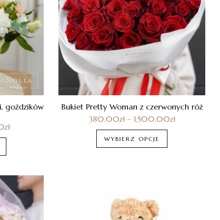
i, goździków
Bukiet Pretty Woman z czerwonych róż
380.00
zł
–
1,500.00
zł
0
zł
WYBIERZ OPCJE