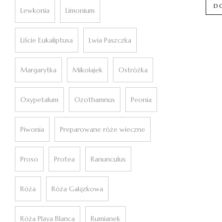
D
Lewkonia
Limonium
Liście Eukaliptusa
Lwia Paszczka
Margarytka
Mikołajek
Ostróżka
Oxypetalum
Ozothamnus
Peonia
Piwonia
Preparowane róże wieczne
Proso
Protea
Ranunculus
Róża
Róża Gałązkowa
Róża Playa Blanca
Rumianek