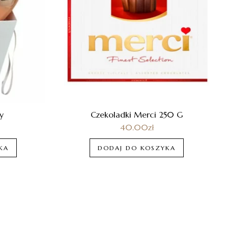
y
Czekoladki Merci 250 G
40.00
zł
KA
DODAJ DO KOSZYKA