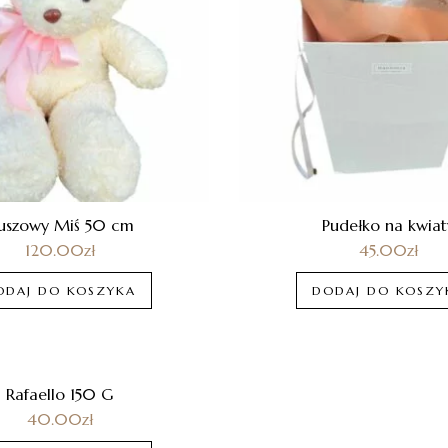
luszowy Miś 50 cm
Pudełko na kwiat
120.00
zł
45.00
zł
ODAJ DO KOSZYKA
DODAJ DO KOSZY
Rafaello 150 G
40.00
zł