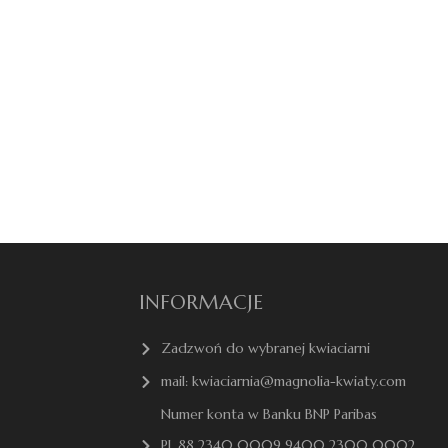
INFORMACJE
Zadzwoń do wybranej kwiaciarni
mail: kwiaciarnia@magnolia-kwiaty.com
Numer konta w Banku BNP Paribas
PL 88 2340 0009 9400 2300 0002