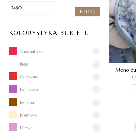
FILTRUJ
KOLORYSTYKA BUKIETU
Amarantowa
Biała
Mono buki
2
Czerwona
Fioletowa
Jesienna
Kremowa
Liliowa