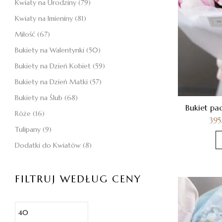
Kwiaty na Urodziny
(79)
Kwiaty na Imieniny
(81)
Miłość
(67)
Bukiety na Walentynki
(50)
Bukiety na Dzień Kobiet
(59)
Bukiety na Dzień Matki
(57)
Bukiety na Ślub
(68)
Bukiet pa
Róże
(16)
39
Tulipany
(9)
Dodatki do Kwiatów
(8)
FILTRUJ WEDŁUG CENY