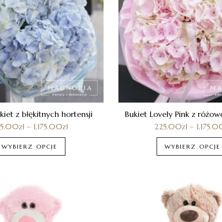
et z błękitnych hortensji
Bukiet Lovely Pink z różowe
25.00
zł
–
1,175.00
zł
225.00
zł
–
1,175.0
WYBIERZ OPCJE
WYBIERZ OPCJE