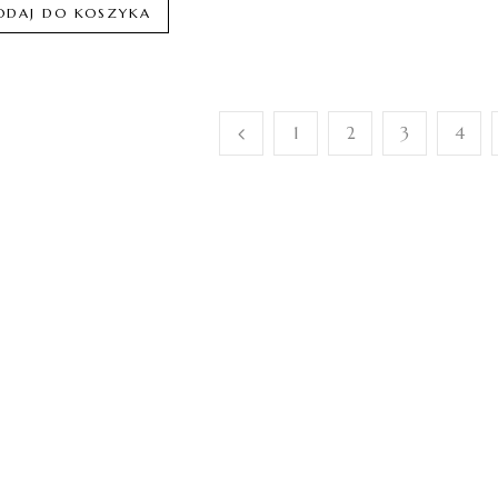
ODAJ DO KOSZYKA
1
2
3
4