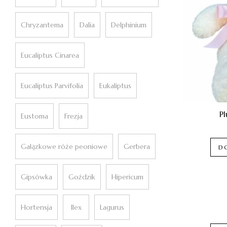
Chryzantema
Dalia
Delphinium
Eucaliptus Cinarea
Eucaliptus Parvifolia
Eukaliptus
P
Eustoma
Frezja
Gałązkowe róże peoniowe
Gerbera
D
Gipsówka
Goździk
Hipericum
Hortensja
Ilex
Lagurus