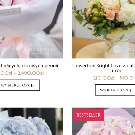
chnących, różowych peonii
Flowerbox Bright Love z dali
i róż
5.00
zł
–
2,490.00
zł
210.00
zł
–
530.0
WYBIERZ OPCJE
WYBIERZ OPCJE
BESTSELLER