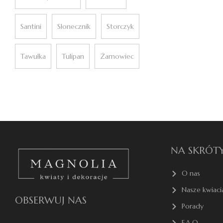
Santini
Słonecznik
Storczyk
Tawułka
Tulipan
Żarnowiec
NA SKRÓT
O nas
Nasze kwiaci
OBSERWUJ NAS
Porady
F.A.Q.