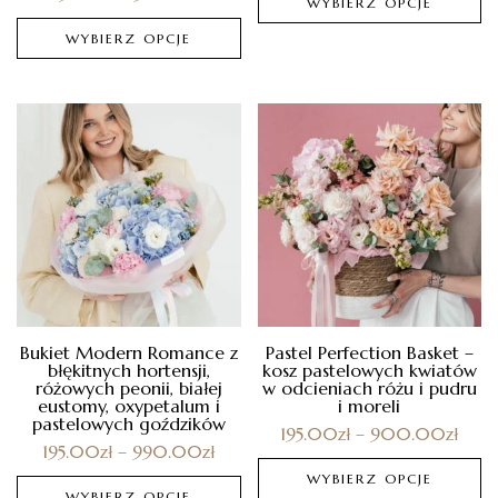
WYBIERZ OPCJE
WYBIERZ OPCJE
Bukiet Modern Romance z
Pastel Perfection Basket –
błękitnych hortensji,
kosz pastelowych kwiatów
różowych peonii, białej
w odcieniach różu i pudru
eustomy, oxypetalum i
i moreli
pastelowych goździków
195.00
zł
–
900.00
zł
195.00
zł
–
990.00
zł
WYBIERZ OPCJE
WYBIERZ OPCJE