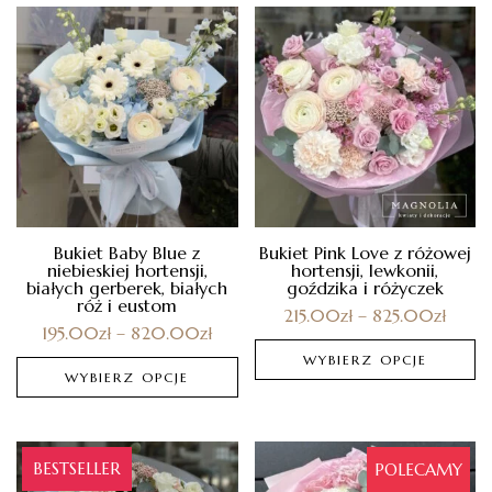
Bukiet Baby Blue z
Bukiet Pink Love z różowej
niebieskiej hortensji,
hortensji, lewkonii,
białych gerberek, białych
goździka i różyczek
róż i eustom
215.00
zł
–
825.00
zł
195.00
zł
–
820.00
zł
WYBIERZ OPCJE
WYBIERZ OPCJE
BESTSELLER
POLECAMY