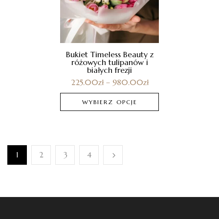
Bukiet Timeless Beauty z
różowych tulipanów i
białych frezji
225.00
zł
–
980.00
zł
WYBIERZ OPCJE
1
2
3
4