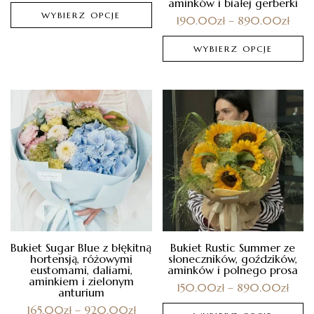
aminków i białej gerberki
WYBIERZ OPCJE
190.00
zł
–
890.00
zł
WYBIERZ OPCJE
Bukiet Sugar Blue z błękitną
Bukiet Rustic Summer ze
hortensją, różowymi
słoneczników, goździków,
eustomami, daliami,
aminków i polnego prosa
aminkiem i zielonym
150.00
zł
–
890.00
zł
anturium
165.00
zł
–
920.00
zł