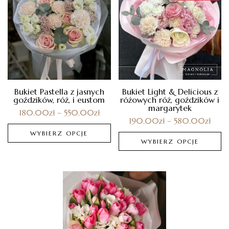
Bukiet Pastella z jasnych
Bukiet Light & Delicious z
goździków, róż, i eustom
różowych róż, goździków i
margarytek
180.00
zł
–
550.00
zł
190.00
zł
–
580.00
zł
WYBIERZ OPCJE
WYBIERZ OPCJE