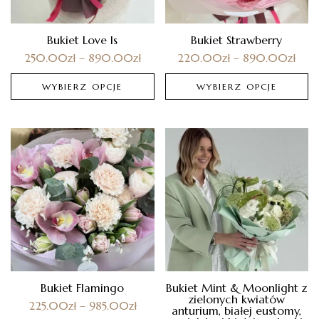
Bukiet Love Is
Bukiet Strawberry
250.00
zł
–
890.00
zł
220.00
zł
–
890.00
zł
WYBIERZ OPCJE
WYBIERZ OPCJE
Bukiet Flamingo
Bukiet Mint & Moonlight z
zielonych kwiatów
225.00
zł
–
985.00
zł
anturium, białej eustomy,