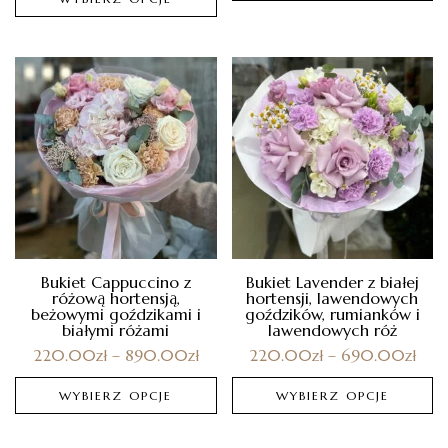
Bukiet Cappuccino z
Bukiet Lavender z białej
różową hortensją,
hortensji, lawendowych
beżowymi goździkami i
goździków, rumianków i
białymi różami
lawendowych róż
220.00
zł
–
890.00
zł
220.00
zł
–
690.00
zł
WYBIERZ OPCJE
WYBIERZ OPCJE