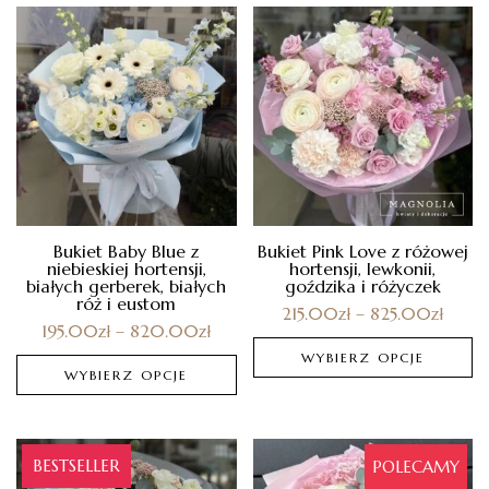
Bukiet Baby Blue z
Bukiet Pink Love z różowej
niebieskiej hortensji,
hortensji, lewkonii,
białych gerberek, białych
goździka i różyczek
róż i eustom
215.00
zł
–
825.00
zł
195.00
zł
–
820.00
zł
WYBIERZ OPCJE
WYBIERZ OPCJE
BESTSELLER
POLECAMY