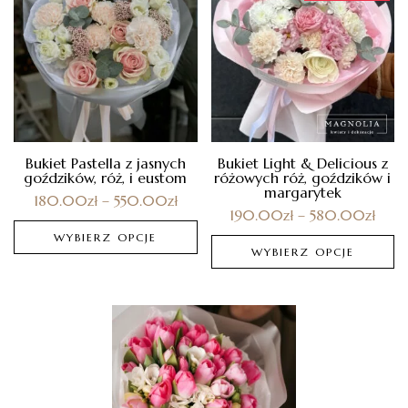
Bukiet Pastella z jasnych
Bukiet Light & Delicious z
goździków, róż, i eustom
różowych róż, goździków i
margarytek
180.00
zł
–
550.00
zł
190.00
zł
–
580.00
zł
WYBIERZ OPCJE
WYBIERZ OPCJE