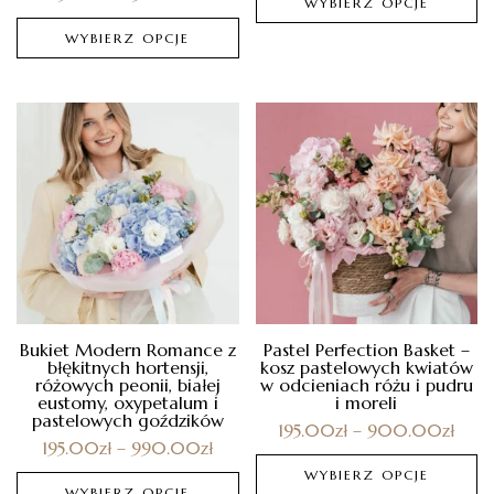
WYBIERZ OPCJE
WYBIERZ OPCJE
Bukiet Modern Romance z
Pastel Perfection Basket –
błękitnych hortensji,
kosz pastelowych kwiatów
różowych peonii, białej
w odcieniach różu i pudru
eustomy, oxypetalum i
i moreli
pastelowych goździków
195.00
zł
–
900.00
zł
195.00
zł
–
990.00
zł
WYBIERZ OPCJE
WYBIERZ OPCJE