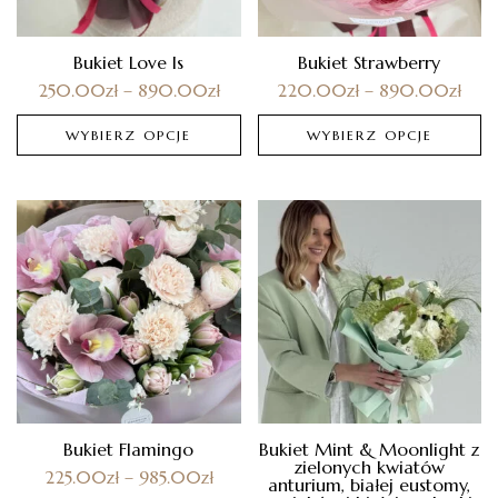
Bukiet Love Is
Bukiet Strawberry
250.00
zł
–
890.00
zł
220.00
zł
–
890.00
zł
WYBIERZ OPCJE
WYBIERZ OPCJE
Bukiet Flamingo
Bukiet Mint & Moonlight z
zielonych kwiatów
225.00
zł
–
985.00
zł
anturium, białej eustomy,