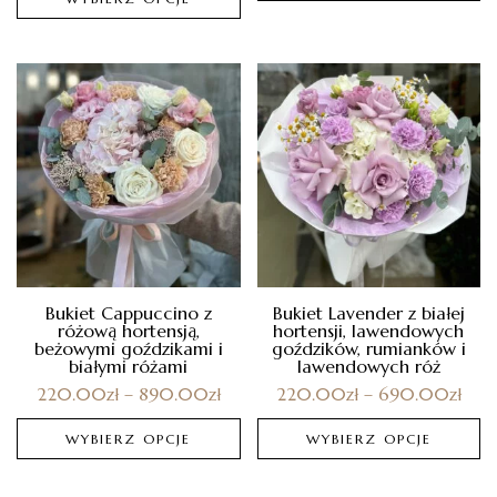
Bukiet Cappuccino z
Bukiet Lavender z białej
różową hortensją,
hortensji, lawendowych
beżowymi goździkami i
goździków, rumianków i
białymi różami
lawendowych róż
220.00
zł
–
890.00
zł
220.00
zł
–
690.00
zł
WYBIERZ OPCJE
WYBIERZ OPCJE