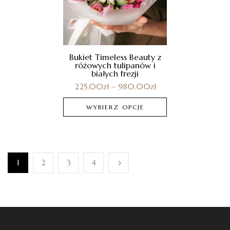
Bukiet Timeless Beauty z
różowych tulipanów i
białych frezji
225.00
zł
–
980.00
zł
WYBIERZ OPCJE
1
2
3
4