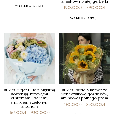
aminków i białej gerberki
WYBIERZ OPCJE
190.00
zł
–
890.00
zł
WYBIERZ OPCJE
Bukiet Sugar Blue z błękitną
Bukiet Rustic Summer ze
hortensją, różowymi
słoneczników, goździków,
eustomami, daliami,
aminków i polnego prosa
aminkiem i zielonym
150.00
zł
–
890.00
zł
anturium
165.00
zł
–
920.00
zł