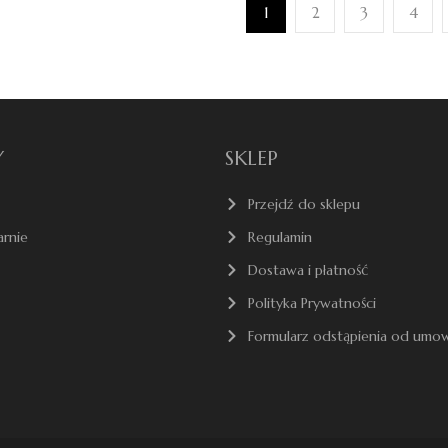
1
2
3
4
Y
SKLEP
Przejdź do sklepu
arnie
Regulamin
Dostawa i płatność
Polityka Prywatności
Formularz odstąpienia od umo