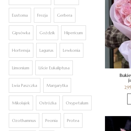
Eustoma
Frezja
Gerbera
Gipsówka
Goździk
Hipericum
Hortensja
Lagurus
Lewkonia
Limonium
Liście Eukaliptusa
Bukie
j
Lwia Paszczka
Margarytka
29
Mikołajek
Ostróżka
Oxypetalum
Ozothamnus
Peonia
Protea