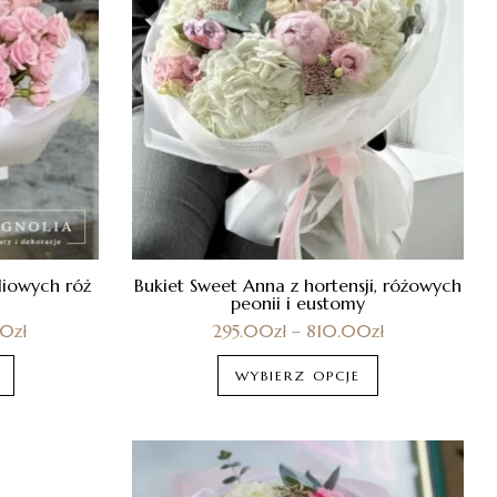
iliowych róż
Bukiet Sweet Anna z hortensji, różowych
peonii i eustomy
00
zł
295.00
zł
–
810.00
zł
WYBIERZ OPCJE