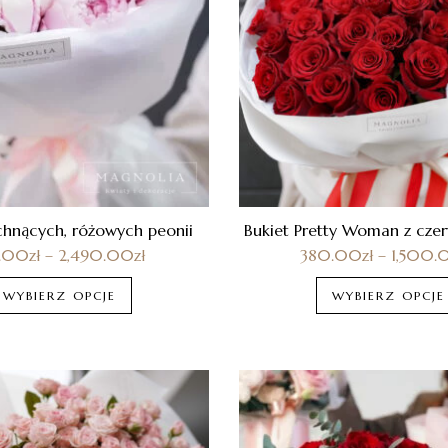
chnących, różowych peonii
Bukiet Pretty Woman z cze
5.00
zł
–
2,490.00
zł
380.00
zł
–
1,500.
WYBIERZ OPCJE
WYBIERZ OPCJE