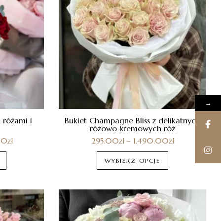
→
 różami i
Bukiet Champagne Bliss z delikatnych
różowo kremowych róż
00
zł
295.00
zł
–
1,490.00
zł
WYBIERZ OPCJE