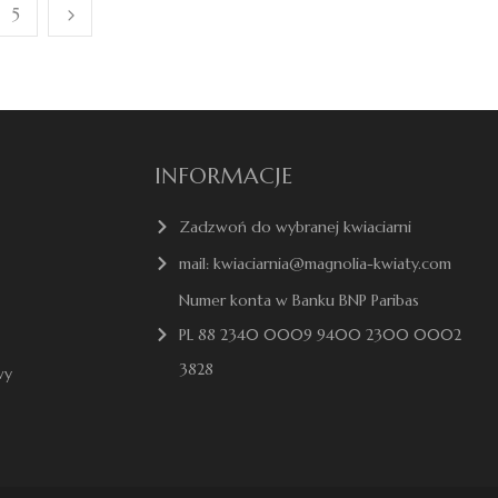
5
INFORMACJE
Zadzwoń do wybranej kwiaciarni
mail: kwiaciarnia@magnolia-kwiaty.com
Numer konta w Banku BNP Paribas
PL 88 2340 0009 9400 2300 0002
3828
wy