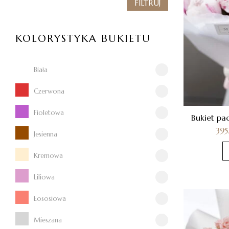
FILTRUJ
KOLORYSTYKA BUKIETU
Biała
Czerwona
Fioletowa
Bukiet pa
39
Jesienna
Kremowa
Liliowa
Łososiowa
Mieszana