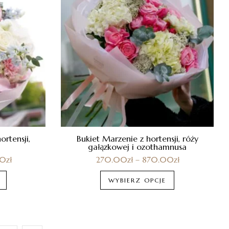
rtensji,
Bukiet Marzenie z hortensji, róży
gałązkowej i ozothamnusa
00
zł
270.00
zł
–
870.00
zł
WYBIERZ OPCJE