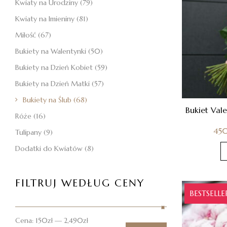
Kwiaty na Urodziny
(79)
Kwiaty na Imieniny
(81)
Miłość
(67)
Bukiety na Walentynki
(50)
Bukiety na Dzień Kobiet
(59)
Bukiety na Dzień Matki
(57)
Bukiety na Ślub
(68)
Bukiet Val
Róże
(16)
45
Tulipany
(9)
Dodatki do Kwiatów
(8)
FILTRUJ WEDŁUG CENY
BESTSELLE
Cena:
150zł
—
2,490zł