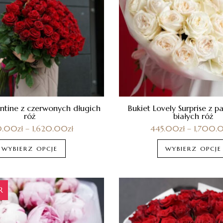
entine z czerwonych długich
Bukiet Lovely Surprise z 
róż
białych róż
0.00
zł
–
1,620.00
zł
445.00
zł
–
1,700.
WYBIERZ OPCJE
WYBIERZ OPCJE
R