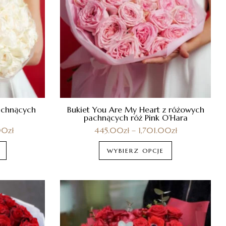
pachnących
Bukiet You Are My Heart z różowych
pachnących róż Pink O’Hara
00
zł
445.00
zł
–
1,701.00
zł
WYBIERZ OPCJE