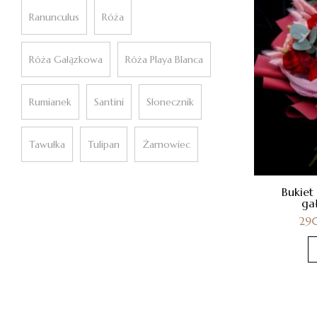
Ranunculus
Róża
Róża Gałązkowa
Róża Playa Blanca
Rumianek
Santini
Słonecznik
Tawułka
Tulipan
Żarnowiec
Bukiet 
ga
29