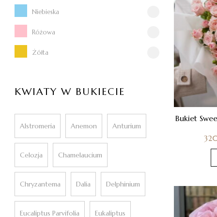
Niebieska
Różowa
Żółta
KWIATY W BUKIECIE
Bukiet Swee
Alstromeria
Anemon
Anturium
32
Celozja
Chamelaucium
Chryzantema
Dalia
Delphinium
Eucaliptus Parvifolia
Eukaliptus