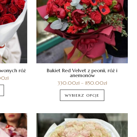
rwonych róż
Bukiet Red Velvet z peonii, róż i
anemonów
00
zł
330.00
zł
–
850.00
zł
WYBIERZ OPCJE