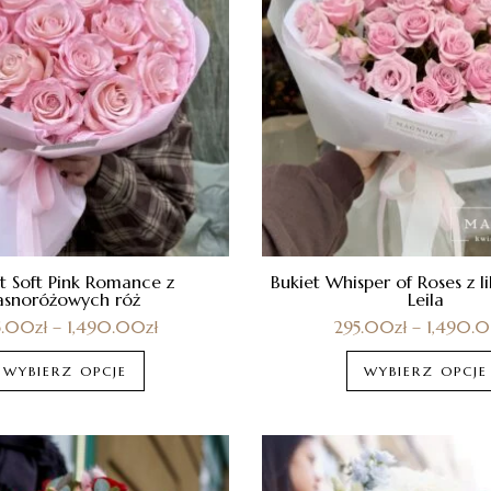
t Soft Pink Romance z
Bukiet Whisper of Roses z l
asnoróżowych róż
Leila
5.00
zł
–
1,490.00
zł
295.00
zł
–
1,490.
WYBIERZ OPCJE
WYBIERZ OPCJE