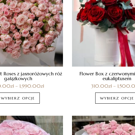
t Roses z jasnoróżowych róż
Flower Box z czerwonymi
gałązkowych
eukaliptusem
0.00
zł
–
1,990.00
zł
310.00
zł
–
1,500.
WYBIERZ OPCJE
WYBIERZ OPCJE