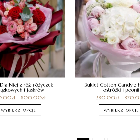
Dla Niej z róż, różyczek
Bukiet Cotton Candy z ho
łązkowych i jaskrów
ostróżki i peonii
0.00
zł
–
800.00
zł
280.00
zł
–
870.
WYBIERZ OPCJE
WYBIERZ OPCJE