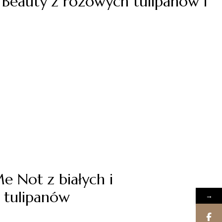
 Beauty z różowych tulipanów i
e Not z białych i
 tulipanów
→