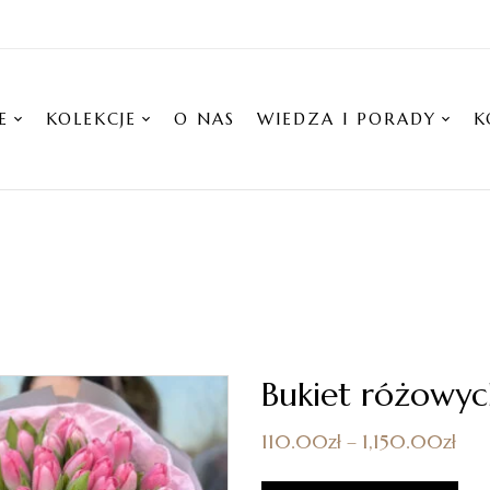
E
KOLEKCJE
O NAS
WIEDZA I PORADY
K
Bukiet różowyc
110.00
zł
–
1,150.00
zł