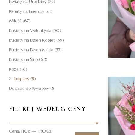
Kwiaty na Urodziny
(79)
Kwiaty na Imieniny
(81)
Miłość
(67)
Bukiety na Walentynki
(50)
Bukiety na Dzień Kobiet
(59)
Bukiety na Dzień Matki
(57)
Bukiety na Ślub
(68)
Róże
(16)
Tulipany
(9)
Dodatki do Kwiatów
(8)
FILTRUJ WEDŁUG CENY
Cena:
110zł
—
1,300zł