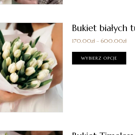
Bukiet białych 
170.00
zł
–
600.00
zł
WYBIERZ OPCJE