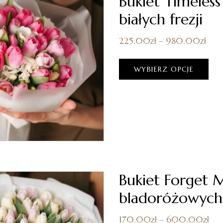
Bukiet Timeless
białych frezji
225.00
zł
–
980.00
zł
WYBIERZ OPCJE
Bukiet Forget M
bladoróżowych
170.00
zł
–
600.00
zł