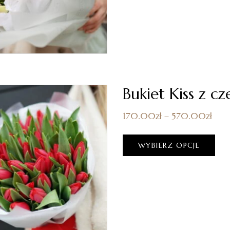
Bukiet Kiss z 
170.00
zł
–
570.00
zł
WYBIERZ OPCJE