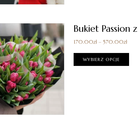
Bukiet Passion
170.00
zł
–
570.00
zł
WYBIERZ OPCJE