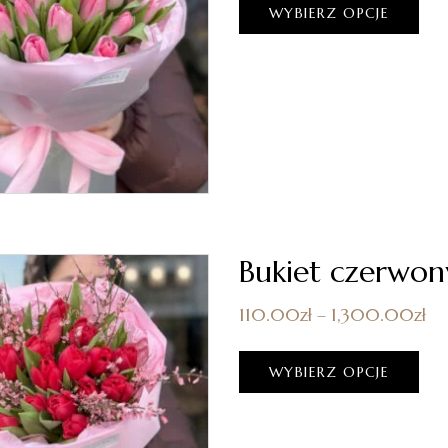
WYBIERZ OPCJE
Bukiet czerwo
110.00
zł
–
1,300.00
zł
WYBIERZ OPCJE