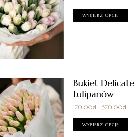
WYBIERZ OPCJE
Bukiet Delicate
tulipanów
170.00
zł
–
570.00
zł
WYBIERZ OPCJE