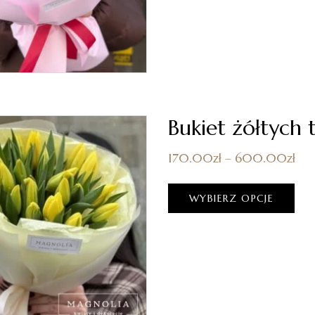
Bukiet żółtych 
170.00
zł
–
600.00
zł
WYBIERZ OPCJE