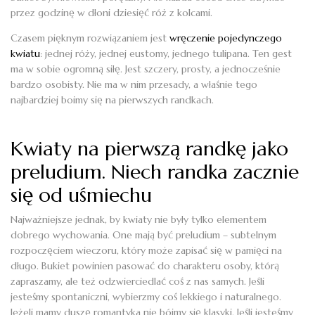
przez godzinę w dłoni dziesięć róż z kolcami.
Czasem pięknym rozwiązaniem jest
wręczenie pojedynczego
kwiatu
: jednej róży, jednej eustomy, jednego tulipana. Ten gest
ma w sobie ogromną siłę. Jest szczery, prosty, a jednocześnie
bardzo osobisty. Nie ma w nim przesady, a właśnie tego
najbardziej boimy się na pierwszych randkach.
Kwiaty na pierwszą randkę jako
preludium. Niech randka zacznie
się od uśmiechu
Najważniejsze jednak, by kwiaty nie były tylko elementem
dobrego wychowania. One mają być preludium – subtelnym
rozpoczęciem wieczoru, który może zapisać się w pamięci na
długo. Bukiet powinien pasować do charakteru osoby, którą
zapraszamy, ale też odzwierciedlać coś z nas samych. Jeśli
jesteśmy spontaniczni, wybierzmy coś lekkiego i naturalnego.
Jeżeli mamy duszę romantyka nie bójmy się klasyki. Jeśli jesteśmy