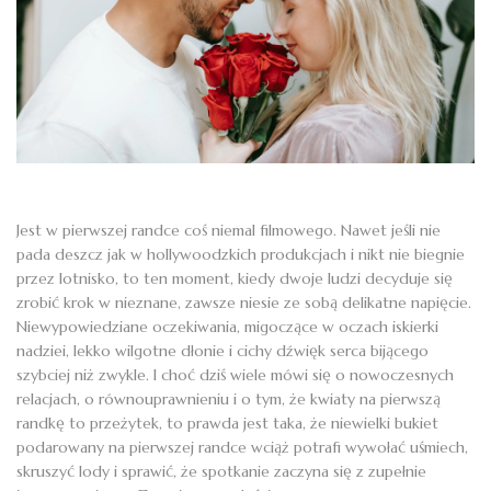
Jest w pierwszej randce coś niemal filmowego. Nawet jeśli nie
pada deszcz jak w hollywoodzkich produkcjach i nikt nie biegnie
przez lotnisko, to ten moment, kiedy dwoje ludzi decyduje się
zrobić krok w nieznane, zawsze niesie ze sobą delikatne napięcie.
Niewypowiedziane oczekiwania, migoczące w oczach iskierki
nadziei, lekko wilgotne dłonie i cichy dźwięk serca bijącego
szybciej niż zwykle. I choć dziś wiele mówi się o nowoczesnych
relacjach, o równouprawnieniu i o tym, że kwiaty na pierwszą
randkę to przeżytek, to prawda jest taka, że niewielki bukiet
podarowany na pierwszej randce wciąż potrafi wywołać uśmiech,
skruszyć lody i sprawić, że spotkanie zaczyna się z zupełnie