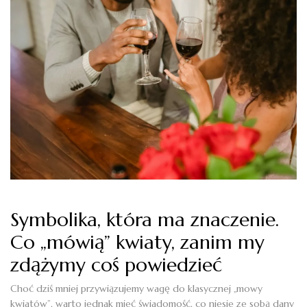
Symbolika, która ma znaczenie.
Co „mówią” kwiaty, zanim my
zdążymy coś powiedzieć
Choć dziś mniej przywiązujemy wagę do klasycznej „mowy
kwiatów”, warto jednak mieć świadomość, co niesie ze sobą dany