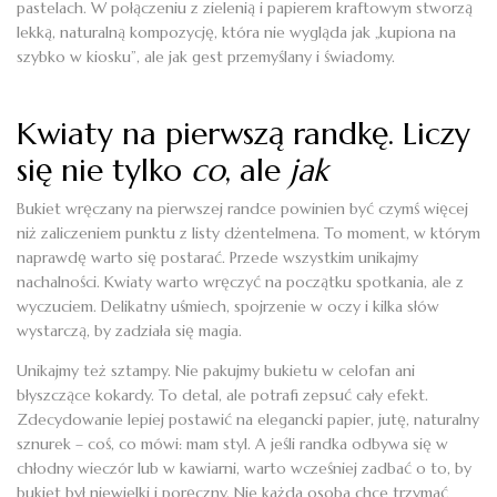
pastelach. W połączeniu z zielenią i papierem kraftowym stworzą
lekką, naturalną kompozycję, która nie wygląda jak „kupiona na
szybko w kiosku”, ale jak gest przemyślany i świadomy.
Kwiaty na pierwszą randkę. Liczy
się nie tylko
co
, ale
jak
Bukiet wręczany na pierwszej randce powinien być czymś więcej
niż zaliczeniem punktu z listy dżentelmena. To moment, w którym
naprawdę warto się postarać. Przede wszystkim unikajmy
nachalności. Kwiaty warto wręczyć na początku spotkania, ale z
wyczuciem. Delikatny uśmiech, spojrzenie w oczy i kilka słów
wystarczą, by zadziała się magia.
Unikajmy też sztampy. Nie pakujmy bukietu w celofan ani
błyszczące kokardy. To detal, ale potrafi zepsuć cały efekt.
Zdecydowanie lepiej postawić na elegancki papier, jutę, naturalny
sznurek – coś, co mówi: mam styl. A jeśli randka odbywa się w
chłodny wieczór lub w kawiarni, warto wcześniej zadbać o to, by
bukiet był niewielki i poręczny. Nie każda osoba chce trzymać