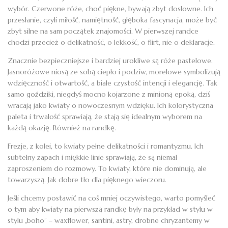
wybór. Czerwone róże, choć piękne, bywają zbyt dosłowne. Ich
przesłanie, czyli miłość, namiętność, głęboka fascynacja, może być
zbyt silne na sam początek znajomości. W pierwszej randce
chodzi przecież o delikatność, o lekkość, o flirt, nie o deklaracje.
Znacznie bezpieczniejsze i bardziej urokliwe są róże pastelowe.
Jasnoróżowe niosą ze sobą ciepło i podziw, morelowe symbolizują
wdzięczność i otwartość, a białe czystość intencji i elegancję. Tak
samo goździki, niegdyś mocno kojarzone z minioną epoką, dziś
wracają jako kwiaty o nowoczesnym wdzięku. Ich kolorystyczna
paleta i trwałość sprawiają, że stają się idealnym wyborem na
każdą okazję. Również na randkę.
Frezje, z kolei, to kwiaty pełne delikatności i romantyzmu. Ich
subtelny zapach i miękkie linie sprawiają, że są niemal
zaproszeniem do rozmowy. To kwiaty, które nie dominują, ale
towarzyszą. Jak dobre tło dla pięknego wieczoru.
Jeśli chcemy postawić na coś mniej oczywistego, warto pomyśleć
o tym aby kwiaty na pierwszą randkę były na przykład w stylu w
stylu „boho” – waxflower, santini, astry, drobne chryzantemy w