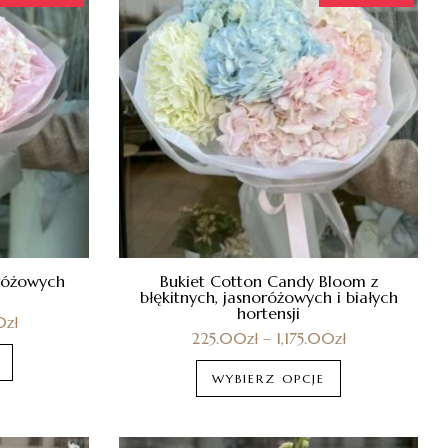
oróżowych
Bukiet Cotton Candy Bloom z
błękitnych, jasnoróżowych i białych
hortensji
0
zł
225.00
zł
–
1,175.00
zł
WYBIERZ OPCJE