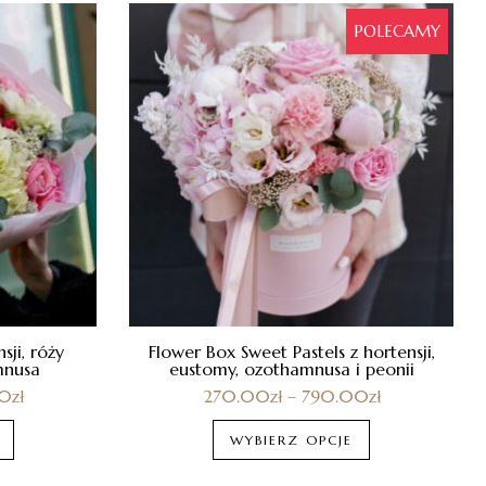
POLECAMY
sji, róży
Flower Box Sweet Pastels z hortensji,
mnusa
eustomy, ozothamnusa i peonii
00
zł
270.00
zł
–
790.00
zł
WYBIERZ OPCJE