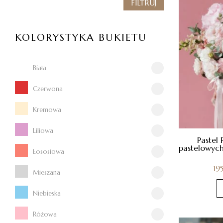
FILTRUJ
KOLORYSTYKA BUKIETU
Biała
Czerwona
Kremowa
Liliowa
Pastel 
pastelowych
Łososiowa
19
Mieszana
Niebieska
Różowa