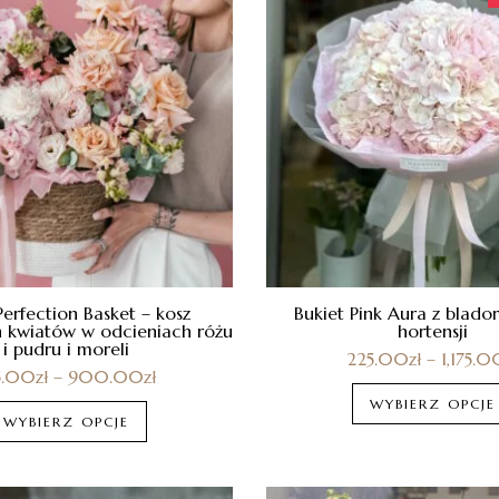
Perfection Basket – kosz
Bukiet Pink Aura z blad
 kwiatów w odcieniach różu
hortensji
i pudru i moreli
225.00
zł
–
1,175.0
5.00
zł
–
900.00
zł
WYBIERZ OPCJE
WYBIERZ OPCJE