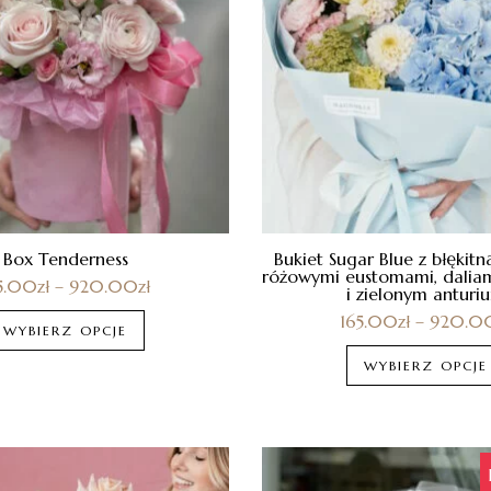
Box Tenderness
Bukiet Sugar Blue z błękitn
różowymi eustomami, dalia
5.00
zł
–
920.00
zł
i zielonym anturi
165.00
zł
–
920.0
WYBIERZ OPCJE
WYBIERZ OPCJE