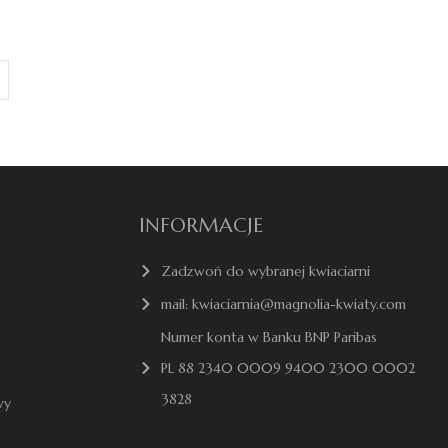
INFORMACJE
Zadzwoń do wybranej kwiaciarni
mail: kwiaciarnia@magnolia-kwiaty.com
Numer konta w Banku BNP Paribas
PL 88 2340 0009 9400 2300 0002
3828
wy