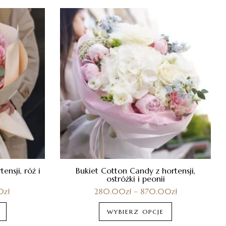
ensji, róż i
Bukiet Cotton Candy z hortensji,
ostróżki i peonii
0
zł
280.00
zł
–
870.00
zł
WYBIERZ OPCJE