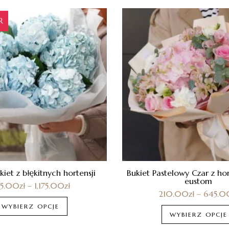
R
et z błękitnych hortensji
Bukiet Pastelowy Czar z hort
eustom
25.00
zł
–
1,175.00
zł
210.00
zł
–
645.0
WYBIERZ OPCJE
WYBIERZ OPCJE