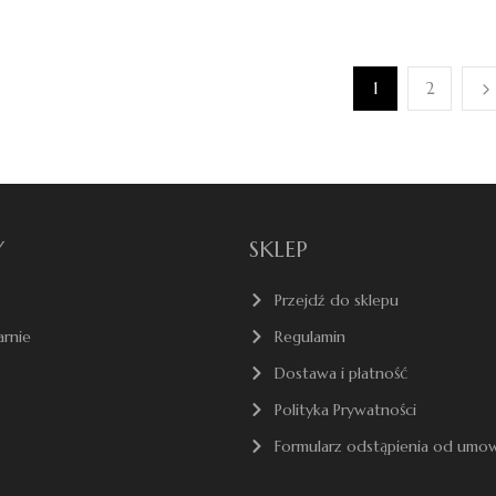
1
2
Y
SKLEP
Przejdź do sklepu
arnie
Regulamin
Dostawa i płatność
Polityka Prywatności
Formularz odstąpienia od umo