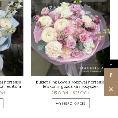
→
j hortensji,
Bukiet Pink Love z różowej hortensji,
óż i eustom
lewkonii, goździka i różyczek
0
zł
215.00
zł
–
825.00
zł
WYBIERZ OPCJE