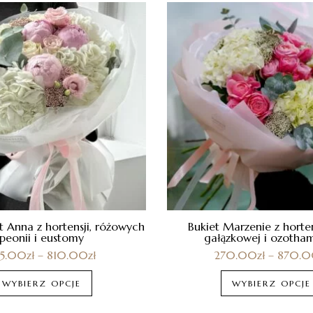
t Anna z hortensji, różowych
Bukiet Marzenie z horten
peonii i eustomy
gałązkowej i ozotha
95.00
zł
–
810.00
zł
270.00
zł
–
870.
WYBIERZ OPCJE
WYBIERZ OPCJE