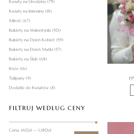
Kwiaty na Urodziny
(79)
Kwiaty na Imieniny
(81)
Miłość
(67)
Bukiety na Walentynki
(50)
Bukiety na Dzień Kobiet
(59)
Bukiety na Dzień Matki
(57)
Bukiety na Ślub
(68)
Róże
(16)
19
Tulipany
(9)
Dodatki do Kwiatów
(8)
FILTRUJ WEDŁUG CENY
Cena:
160zł
—
1,180zł