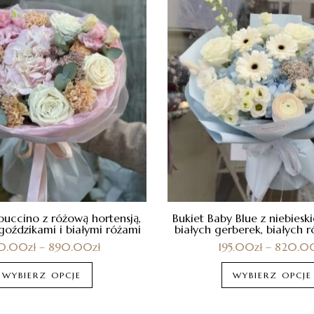
puccino z różową hortensją,
Bukiet Baby Blue z niebieskie
oździkami i białymi różami
białych gerberek, białych r
0.00
zł
–
890.00
zł
195.00
zł
–
820.0
WYBIERZ OPCJE
WYBIERZ OPCJE