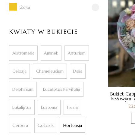
Żółta
KWIATY W BUKIECIE
Alstromeria
Aminek
Anturium
Celozja
Chamelaucium
Dalia
Delphinium
Eucaliptus Parvifolia
Bukiet Cap
beżowymi g
22
Eukaliptus
Eustoma
Frezja
Gerbera
Goździk
Hortensja