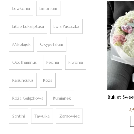
Lewkonia
Limonium
Liście Eukaliptusa
Lwia Paszczka
Mikołajek
Oxypetalum
Ozothamnus
Peonia
Piwonia
Ranunculus
Róża
Bukiet Swee
Róża Gałązkowa
Rumianek
2
Santini
Tawułka
Żarnowiec