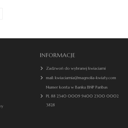
INFORMACJE
Zadzwoń do wybranej kwiaciarni
mail: kwiaciarnia@magnolia-kwiaty.com
Numer konta w Banku BNP Paribas
PL 88 2340 0009 9400 2300 0002
3828
wy