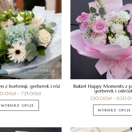
n z hortensji, gerberek i róż
Bukiet Happy Moments z peon
gerberek i ostróz
30.00
zł
–
725.00
zł
230.00
zł
–
620.
WYBIERZ OPCJE
WYBIERZ OPCJE