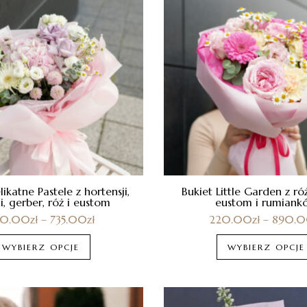
likatne Pastele z hortensji,
Bukiet Little Garden z róż
ni, gerber, róż i eustom
eustom i rumiank
20.00
zł
–
735.00
zł
220.00
zł
–
890.
WYBIERZ OPCJE
WYBIERZ OPCJE