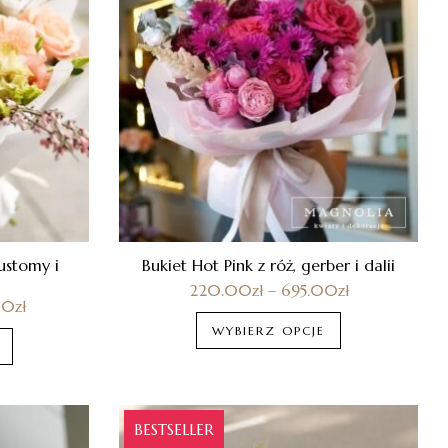
ustomy i
Bukiet Hot Pink z róż, gerber i dalii
220.00
zł
–
695.00
zł
00
zł
WYBIERZ OPCJE
BESTSELLER