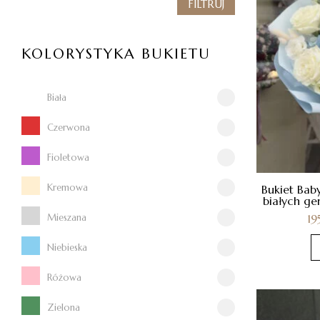
FILTRUJ
KOLORYSTYKA BUKIETU
Biała
Czerwona
Fioletowa
Kremowa
Bukiet Baby
białych ge
19
Mieszana
Niebieska
Różowa
Zielona