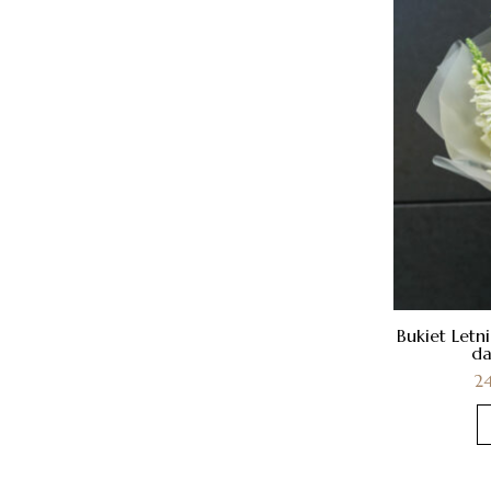
Bukiet Letn
da
2