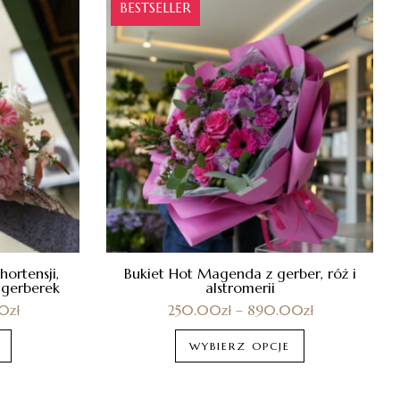
BESTSELLER
hortensji,
Bukiet Hot Magenda z gerber, róż i
 gerberek
alstromerii
00
zł
250.00
zł
–
890.00
zł
WYBIERZ OPCJE