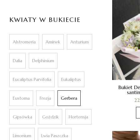
KWIATY W BUKIECIE
Alstromeria
Aminek
Anturium
Dalia
Delphinium
Eucaliptus Parvifolia
Eukaliptus
Bukiet De
santi
Eustoma
Frezja
Gerbera
2
Gipsówka
Goździk
Hortensja
Limonium
Lwia Paszczka