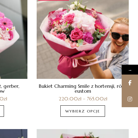
→
, gerber,
Bukiet Charming Smile z hortensji, róż i
ów
eustom
00
zł
220.00
zł
–
765.00
zł
WYBIERZ OPCJE