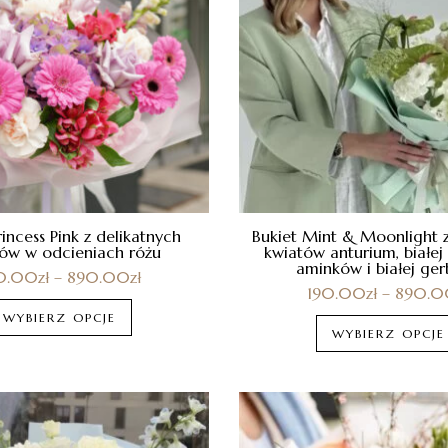
rincess Pink z delikatnych
Bukiet Mint & Moonlight z
ów w odcieniach różu
kwiatów anturium, białej
aminków i białej ger
0.00
zł
–
890.00
zł
190.00
zł
–
890.0
WYBIERZ OPCJE
WYBIERZ OPCJE