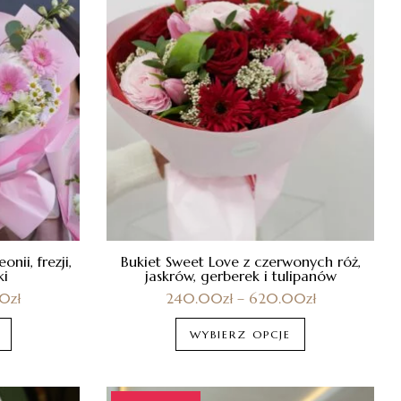
ii, frezji,
Bukiet Sweet Love z czerwonych róż,
ki
jaskrów, gerberek i tulipanów
00
zł
240.00
zł
–
620.00
zł
WYBIERZ OPCJE