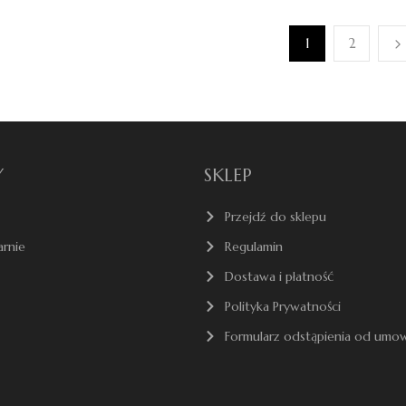
1
2
Y
SKLEP
Przejdź do sklepu
arnie
Regulamin
Dostawa i płatność
Polityka Prywatności
Formularz odstąpienia od umo