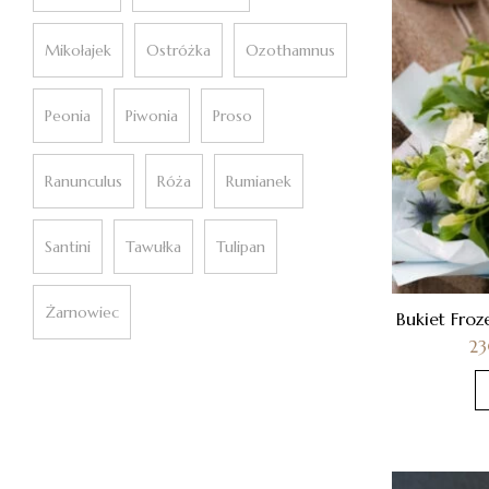
Mikołajek
Ostróżka
Ozothamnus
Peonia
Piwonia
Proso
Ranunculus
Róża
Rumianek
Santini
Tawułka
Tulipan
Żarnowiec
Bukiet Froze
2