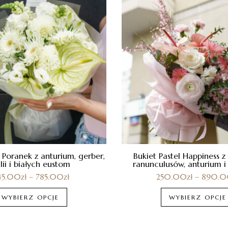
i Poranek z anturium, gerber,
Bukiet Pastel Happiness z 
lii i białych eustom
ranunculusów, anturium i
45.00
zł
–
785.00
zł
250.00
zł
–
890.
WYBIERZ OPCJE
WYBIERZ OPCJE