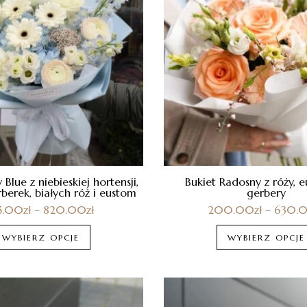
 Blue z niebieskiej hortensji,
Bukiet Radosny z róży, e
rberek, białych róż i eustom
gerbery
5.00
zł
–
820.00
zł
200.00
zł
–
630.
WYBIERZ OPCJE
WYBIERZ OPCJE