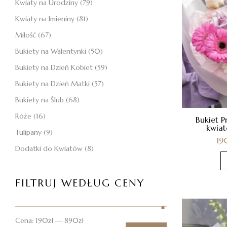
Kwiaty na Urodziny
(79)
Kwiaty na Imieniny
(81)
Miłość
(67)
Bukiety na Walentynki
(50)
Bukiety na Dzień Kobiet
(59)
Bukiety na Dzień Matki
(57)
Bukiety na Ślub
(68)
Róże
(16)
Bukiet P
kwiat
Tulipany
(9)
19
Dodatki do Kwiatów
(8)
FILTRUJ WEDŁUG CENY
Cena:
190zł
—
890zł