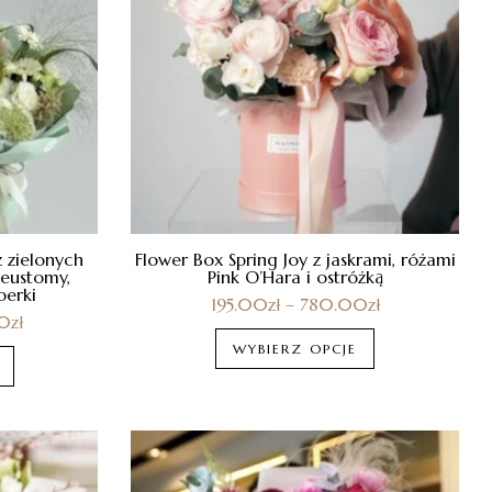
 zielonych
Flower Box Spring Joy z jaskrami, różami
 eustomy,
Pink O’Hara i ostróżką
berki
195.00
zł
–
780.00
zł
0
zł
WYBIERZ OPCJE