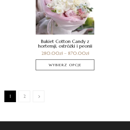
Bukiet Cotton Candy z
hortensji, ostróżki i peonii
280.00
zł
–
870.00
zł
WYBIERZ OPCJE
1
2