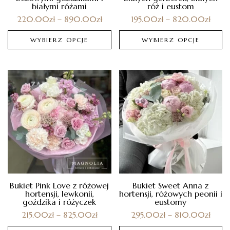
białymi różami
róż i eustom
220.00
zł
–
890.00
zł
195.00
zł
–
820.00
zł
WYBIERZ OPCJE
WYBIERZ OPCJE
Bukiet Pink Love z różowej
Bukiet Sweet Anna z
hortensji, lewkonii,
hortensji, różowych peonii i
goździka i różyczek
eustomy
215.00
zł
–
825.00
zł
295.00
zł
–
810.00
zł