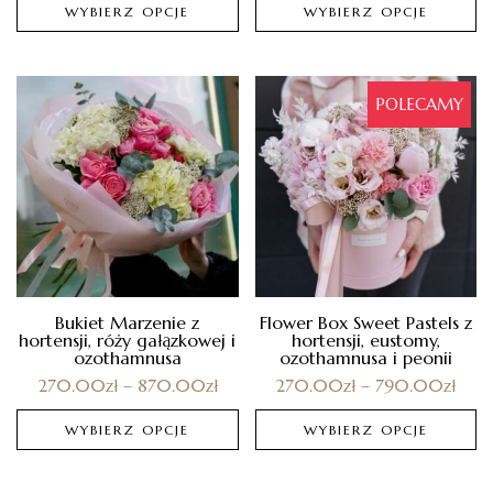
WYBIERZ OPCJE
WYBIERZ OPCJE
POLECAMY
Bukiet Marzenie z
Flower Box Sweet Pastels z
hortensji, róży gałązkowej i
hortensji, eustomy,
ozothamnusa
ozothamnusa i peonii
270.00
zł
–
870.00
zł
270.00
zł
–
790.00
zł
WYBIERZ OPCJE
WYBIERZ OPCJE