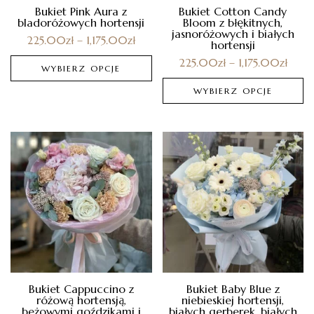
Bukiet Pink Aura z
Bukiet Cotton Candy
bladoróżowych hortensji
Bloom z błękitnych,
jasnoróżowych i białych
225.00
zł
–
1,175.00
zł
hortensji
225.00
zł
–
1,175.00
zł
WYBIERZ OPCJE
WYBIERZ OPCJE
Bukiet Cappuccino z
Bukiet Baby Blue z
różową hortensją,
niebieskiej hortensji,
beżowymi goździkami i
białych gerberek, białych