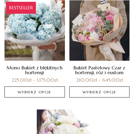
BESTSELLER
Mono Bukiet z błękitnych
Bukiet Pastelowy Czar z
hortensji
hortensji, róż i eustom
225.00
zł
–
1,175.00
zł
210.00
zł
–
645.00
zł
WYBIERZ OPCJE
WYBIERZ OPCJE