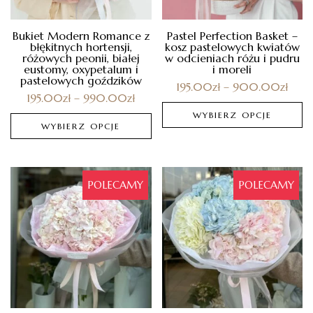
Bukiet Modern Romance z
Pastel Perfection Basket –
błękitnych hortensji,
kosz pastelowych kwiatów
różowych peonii, białej
w odcieniach różu i pudru
eustomy, oxypetalum i
i moreli
pastelowych goździków
195.00
zł
–
900.00
zł
195.00
zł
–
990.00
zł
WYBIERZ OPCJE
WYBIERZ OPCJE
POLECAMY
POLECAMY