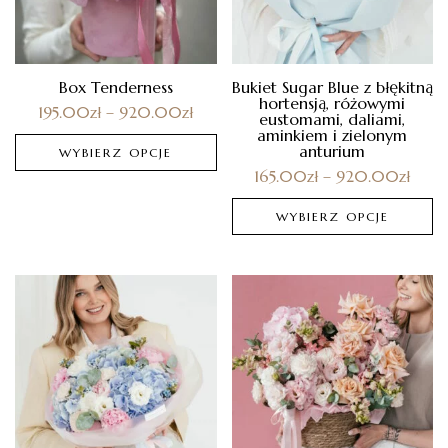
Box Tenderness
Bukiet Sugar Blue z błękitną
hortensją, różowymi
195.00
zł
–
920.00
zł
eustomami, daliami,
aminkiem i zielonym
anturium
WYBIERZ OPCJE
165.00
zł
–
920.00
zł
WYBIERZ OPCJE