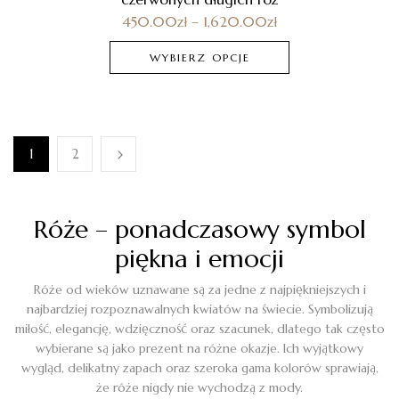
450.00
zł
–
1,620.00
zł
WYBIERZ OPCJE
1
2
Róże – ponadczasowy symbol
piękna i emocji
Róże od wieków uznawane są za jedne z najpiękniejszych i
najbardziej rozpoznawalnych kwiatów na świecie. Symbolizują
miłość, elegancję, wdzięczność oraz szacunek, dlatego tak często
wybierane są jako prezent na różne okazje. Ich wyjątkowy
wygląd, delikatny zapach oraz szeroka gama kolorów sprawiają,
że róże nigdy nie wychodzą z mody.