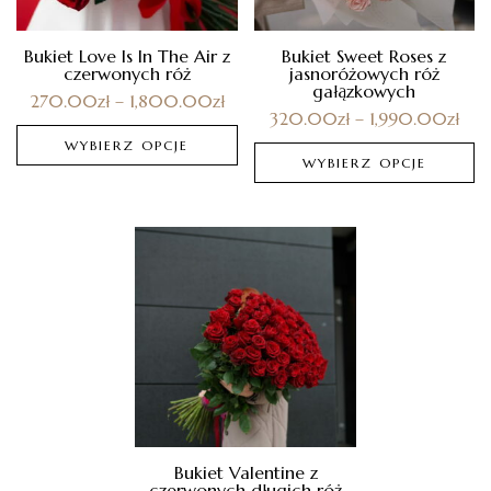
Bukiet Love Is In The Air z
Bukiet Sweet Roses z
czerwonych róż
jasnoróżowych róż
gałązkowych
270.00
zł
–
1,800.00
zł
320.00
zł
–
1,990.00
zł
WYBIERZ OPCJE
WYBIERZ OPCJE
Bukiet Valentine z
czerwonych długich róż