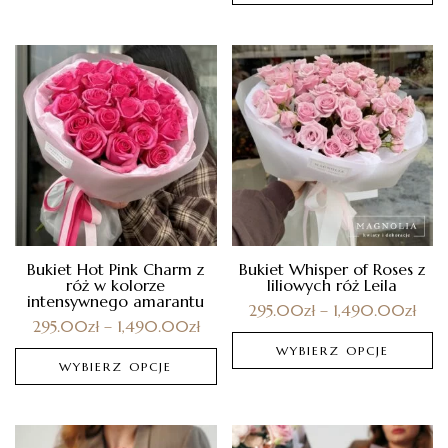
Bukiet Hot Pink Charm z
Bukiet Whisper of Roses z
róż w kolorze
liliowych róż Leila
intensywnego amarantu
295.00
zł
–
1,490.00
zł
295.00
zł
–
1,490.00
zł
WYBIERZ OPCJE
WYBIERZ OPCJE