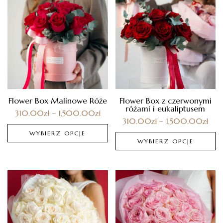
Flower Box Malinowe Róże
Flower Box z czerwonymi
różami i eukaliptusem
310.00
zł
–
1,500.00
zł
310.00
zł
–
1,500.00
zł
WYBIERZ OPCJE
WYBIERZ OPCJE