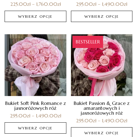
225.00
zł
–
1,760.00
zł
295.00
zł
–
1,490.00
zł
WYBIERZ OPCJE
WYBIERZ OPCJE
BESTSELLER
Bukiet Soft Pink Romance z
Bukiet Passion & Grace z
jasnoróżowych róż
amarantowych i
jasnoróżowych róż
295.00
zł
–
1,490.00
zł
295.00
zł
–
1,490.00
zł
WYBIERZ OPCJE
WYBIERZ OPCJE