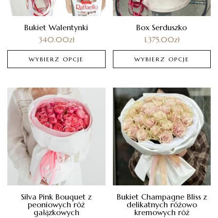
Bukiet Walentynki
Box Serduszko
340.00
zł
1,375.00
zł
WYBIERZ OPCJE
WYBIERZ OPCJE
Silva Pink Bouquet z
Bukiet Champagne Bliss z
peoniowych róż
delikatnych różowo
gałązkowych
kremowych róż