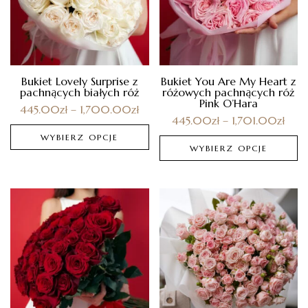
Bukiet Lovely Surprise z
Bukiet You Are My Heart z
pachnących białych róż
różowych pachnących róż
Pink O’Hara
445.00
zł
–
1,700.00
zł
445.00
zł
–
1,701.00
zł
WYBIERZ OPCJE
WYBIERZ OPCJE