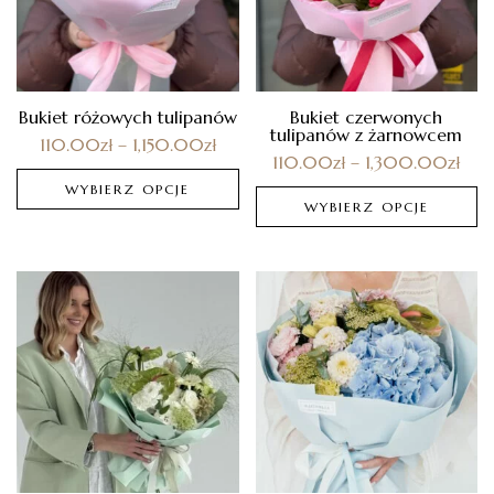
Bukiet różowych tulipanów
Bukiet czerwonych
tulipanów z żarnowcem
110.00
zł
–
1,150.00
zł
110.00
zł
–
1,300.00
zł
WYBIERZ OPCJE
WYBIERZ OPCJE