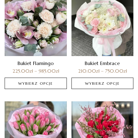
Bukiet Flamingo
Bukiet Embrace
225.00
zł
–
985.00
zł
210.00
zł
–
750.00
zł
WYBIERZ OPCJE
WYBIERZ OPCJE