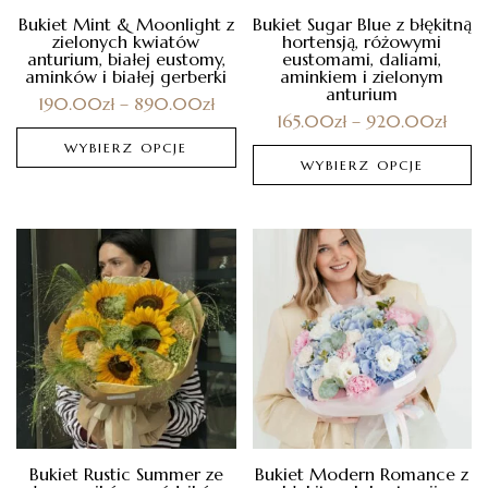
Bukiet Mint & Moonlight z
Bukiet Sugar Blue z błękitną
zielonych kwiatów
hortensją, różowymi
anturium, białej eustomy,
eustomami, daliami,
aminków i białej gerberki
aminkiem i zielonym
anturium
190.00
zł
–
890.00
zł
165.00
zł
–
920.00
zł
WYBIERZ OPCJE
WYBIERZ OPCJE
Bukiet Rustic Summer ze
Bukiet Modern Romance z