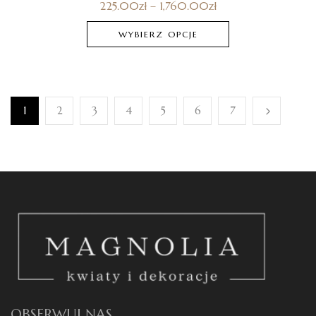
225.00
zł
–
1,760.00
zł
WYBIERZ OPCJE
1
2
3
4
5
6
7
OBSERWUJ NAS