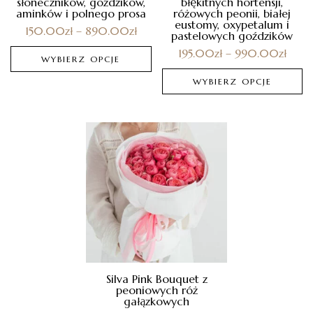
słoneczników, goździków,
błękitnych hortensji,
aminków i polnego prosa
różowych peonii, białej
eustomy, oxypetalum i
150.00
zł
–
890.00
zł
pastelowych goździków
195.00
zł
–
990.00
zł
WYBIERZ OPCJE
WYBIERZ OPCJE
Silva Pink Bouquet z
peoniowych róż
gałązkowych