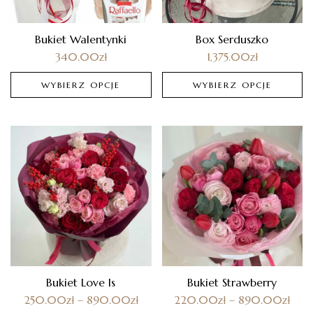
Bukiet Walentynki
Box Serduszko
340.00
zł
1,375.00
zł
WYBIERZ OPCJE
WYBIERZ OPCJE
Bukiet Love Is
Bukiet Strawberry
250.00
zł
–
890.00
zł
220.00
zł
–
890.00
zł